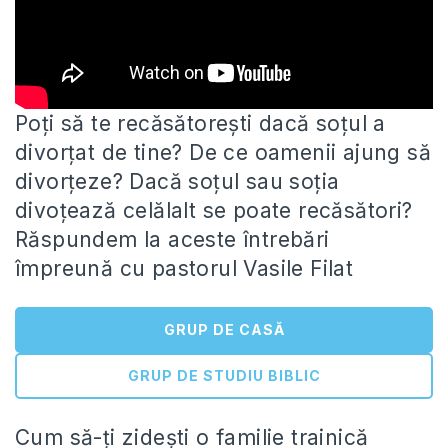
Poți să te recăsătorești dacă soțul a
divorțat de tine? De ce oamenii ajung să
divorțeze? Dacă soțul sau soția
divoțează celălalt se poate recăsători?
Răspundem la aceste întrebări
împreună cu pastorul Vasile Filat
GRUP DE CASĂ
GRUP DE STUDIU BIBLIC
Cum să-ți zidești o familie trainică