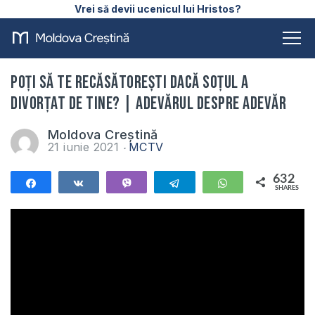
Vrei să devii ucenicul lui Hristos?
Poți să te recăsătorești dacă soțul a
divorțat de tine? | Adevărul despre Adevăr
Moldova Creștină
21 iunie 2021
MCTV
632
Share
Share
Vibe
Telegram
WhatsApp
SHARES
632