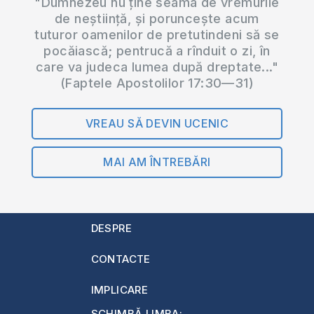
"Dumnezeu nu ține seama de vremurile
de neștiință, și poruncește acum
tuturor oamenilor de pretutindeni să se
pocăiască; pentrucă a rînduit o zi, în
care va judeca lumea după dreptate..."
(Faptele Apostolilor 17:30—31)
VREAU SĂ DEVIN UCENIC
MAI AM ÎNTREBĂRI
DESPRE
CONTACTE
IMPLICARE
SCHIMBĂ LIMBA: