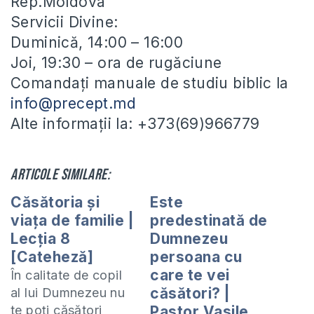
Rep.Moldova
Servicii Divine:
Duminică, 14:00 – 16:00
Joi, 19:30 – ora de rugăciune
Comandați manuale de studiu biblic la
info@precept.md
Alte informații la: +373(69)966779
Articole similare:
Căsătoria și
Este
viața de familie |
predestinată de
Lecția 8
Dumnezeu
[Cateheză]
persoana cu
care te vei
În calitate de copil
căsători? |
al lui Dumnezeu nu
te poți căsători
Pastor Vasile