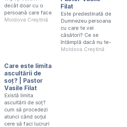
decât doar cu o
Filat
persoană care face
Este predestinată de
parte din același
Moldova Creștină
Dumnezeu persoana
legământ cu Domnul
cu care te vei
Isus Hristos. În
căsători? Ce se
această lecție vom
întâmplă dacă nu te-
învăța ce spune
ai căsătorit cu
Moldova Creștină
Cuvântul lui
persoana ”corectă”?
Dumnezeu cu privire
Mai poți fi fericit în
Care este limita
la căsătorie. De
căsătoria aceasta?
ascultării de
asemenea, în zilele
Am primit această
soț? | Pastor
noastre au ajuns să
întrebare pe
Vasile Filat
ﬁe acceptate…
Instagram, dar cred
Există limita
că se cere un
ascultării de soț?
răspuns mai
cum să procedezi
desfășurat și
atunci când soțul
argumentat, de
cere să faci lucruri