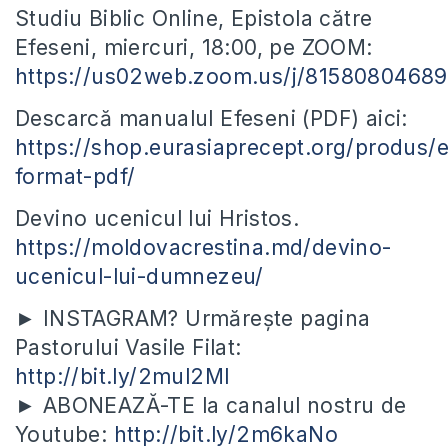
Studiu Biblic Online, Epistola către
Efeseni, miercuri, 18:00, pe ZOOM:
https://us02web.zoom.us/j/81580804689
Descarcă manualul Efeseni (PDF) aici:
https://shop.eurasiaprecept.org/produs/e
format-pdf/
Devino ucenicul lui Hristos.
https://moldovacrestina.md/devino-
ucenicul-lui-dumnezeu/
► INSTAGRAM? Urmărește pagina
Pastorului Vasile Filat:
http://bit.ly/2mul2Ml
► ABONEAZĂ-TE la canalul nostru de
Youtube:
http://bit.ly/2m6kaNo