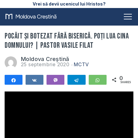
Vrei să devii ucenicul lui Hristos?
Pocăit și botezat fără biserică. Poți lua Cina
Domnului? | Pastor Vasile Filat
Moldova Creștină
25 septembrie 2020
MCTV
0
Share
Share
Vibe
Telegram
WhatsApp
SHARES