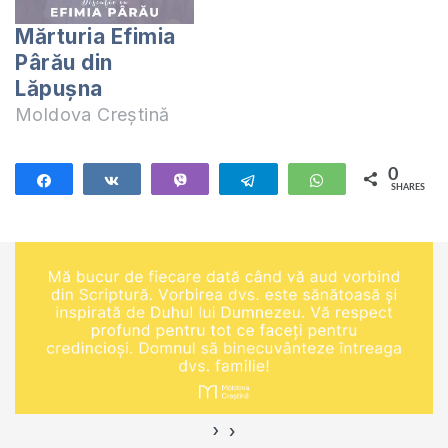
Mărturia Efimia
Pârău din
Lăpușna
Moldova Creștină
0
Share
Share
Vibe
Telegram
WhatsApp
SHARES
›
‹