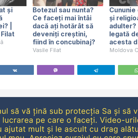
at și
Botezul sau nunta?
Cununie 
ă
Ce faceți mai întâi
şi religi
i? |
dacă ați hotărât să
adulter?
Filat
deveniți creștini,
legată d
fiind în concubinaj?
acesta d
nă
Vasile Filat
Moldova C
Share
Vibe
Telegram