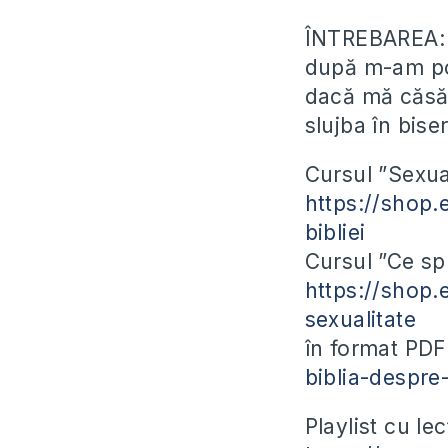
ÎNTREBAREA
după m-am poc
dacă mă căsăt
slujba în bise
Cursul ”Sexual
https://shop.
bibliei
Cursul ”Ce sp
https://shop.
sexualitate
în format PD
biblia-despre
Playlist cu le