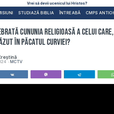
Vrei să devii ucenicul lui Hristos?
ISIUNI
STUDIAZĂ BIBLIA
ÎNTREABĂ
CMPS ANTIO
ebrată cununia religioasă a celui care,
ăzut în păcatul curviei?
reștină
2024
MCTV
Share
Vibe
Telegram