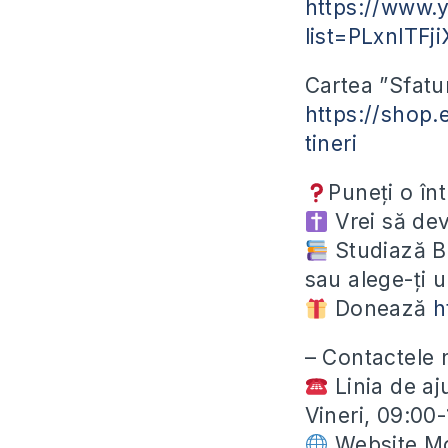
https://www.y
list=PLxnlTF
Cartea ”Sfatur
https://shop.
tineri
Puneți o în
Vrei să dev
Studiază Bi
sau alege-ți 
Donează
h
– Contactele 
Linia de aj
Vineri, 09:00
Website Mo