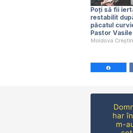
Poți să fii iert
restabilit dup
păcatul curvie
Pastor Vasile 
Moldova Crești
Share