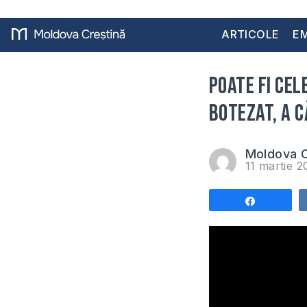
ARTICOLE
EM
Poate fi cel
botezat, a c
Moldova C
11 martie 
Share