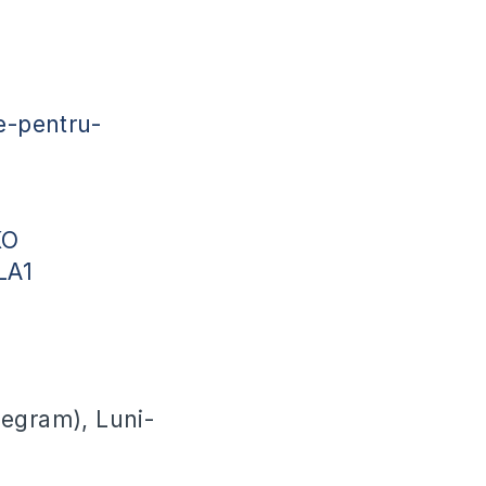
e-pentru-
KO
fLA1
legram), Luni-