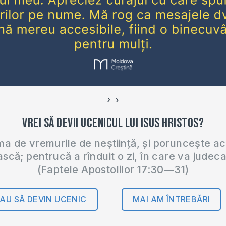
›
‹
Vrei să devii ucenicul lui Isus Hristos?
 de vremurile de neștiință, și poruncește a
ască; pentrucă a rînduit o zi, în care va judec
(Faptele Apostolilor 17:30—31)
AU SĂ DEVIN UCENIC
MAI AM ÎNTREBĂRI