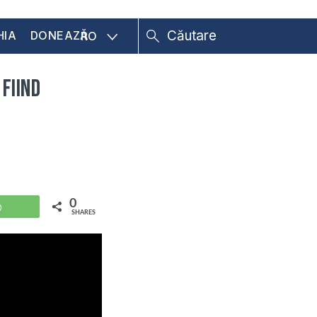
HIA
DONEAZĂ
RO
 fiind
0
WhatsApp
SHARES