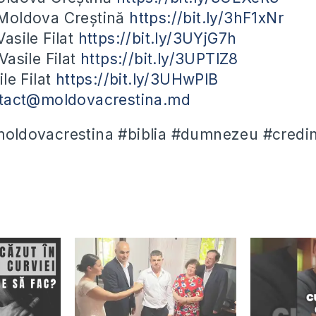
Moldova Creștină
https://bit.ly/3hF1xNr
asile Filat
https://bit.ly/3UYjG7h
asile Filat
https://bit.ly/3UPTlZ8
le Filat
https://bit.ly/3UHwPlB
tact@moldovacrestina.md
#moldovacrestina #biblia #dumnezeu #credin