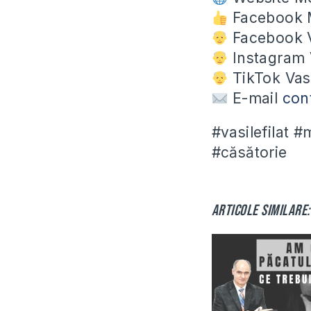
Facebook 
Facebook V
Instagram V
TikTok Vasi
E-mail
con
#vasilefilat 
#căsătorie
Articole similare: