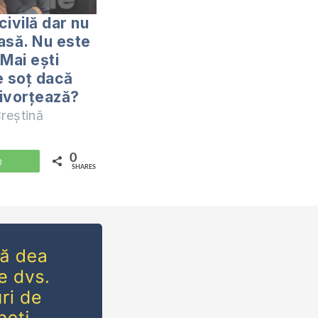
civilă dar nu
oasă. Nu este
 Mai ești
e soț dacă
ivorțează?
reștină
0
WhatsApp
SHARES