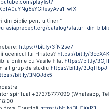
outube.com/playlist?
jiXbTA0uYNg6eYGResyAva1_wIX
i din Biblie pentru tineri”
eurasiaprecept.org/catalog/sfaturi-din-bibli
trebare:
https://bit.ly/3fN2se7
ii ucenicul lui Hristos?
https://bit.ly/3EcX4
blia online cu Vasile Filat
https://bit.ly/3Oj
un alt grup de studiu
https://bit.ly/3UqHbpJ
ttps://bit.ly/3NQJdx5
noastre –
utor spiritual +37378777099 (Whatsapp, Te
-18:00
ldova Creștină
https://bit.ly/3UEXeR3