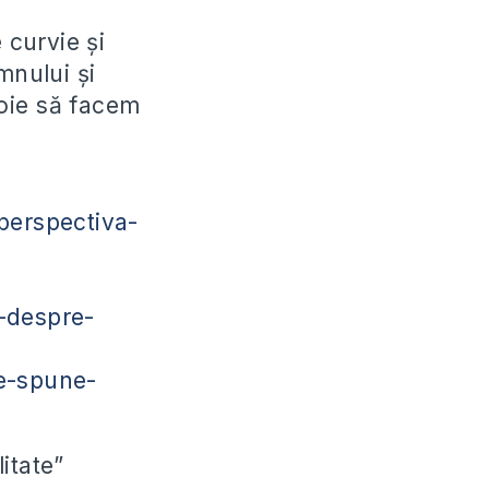
 curvie și
nului și
oie să facem
perspectiva-
a-despre-
ce-spune-
itate”