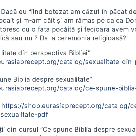
:
Dacă eu fiind botezat am căzut în păcat de
ait și m-am căit și am rămas pe calea Dom
oresc cu o fata pocăită și fecioara avem v
rică sau nu ? Da la ceremonia religioasă?
itate din perspectiva Bibliei”
eurasiaprecept.org/catalog/sexualitate-din-
une Biblia despre sexualitate”
eurasiaprecept.org/catalog/ce-spune-bibli
F
https://shop.eurasiaprecept.org/catalog/
-sexualitate-pdf
cții din cursul ”Ce spune Biblia despre sexual