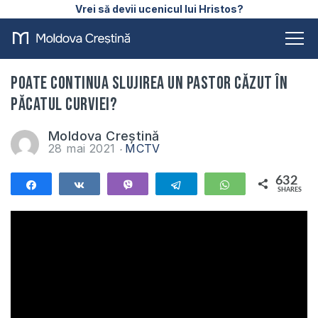
Vrei să devii ucenicul lui Hristos?
Poate continua slujirea un pastor căzut în
păcatul curviei?
Moldova Creștină
28 mai 2021
MCTV
632
Share
Share
Vibe
Telegram
WhatsApp
SHARES
632