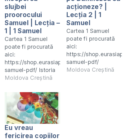
slujbei
acționeze? |
proorocului
Lecția 2 | 1
Samuel | Lecția –
Samuel
1 | 1 Samuel
Cartea 1 Samuel
poate fi procurată
Cartea 1 Samuel
aici:
poate fi procurată
https://shop.eurasiaprecep
aici:
samuel-pdf/
https://shop.eurasiaprecept.org/produs/1-
Moldova Creștină
samuel-pdf/ Istoria
Mișcărilor
Moldova Creștină
Evanghelice din
Basarabia în
perioada țaristă
(1812-1918)
https://shop.eurasiaprecept.org/produs/istoria-
miscarilor-
Eu vreau
evanghelice-din-
fericirea copiilor