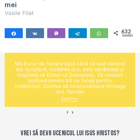
basarabia-in-
mei
perioada-tarista-
Vasile Filat
1812-1917-pdf/
632
Share
Share
Vibe
Telegram
WhatsApp
SHARES
632
›
‹
Vrei să devii ucenicul lui Isus Hristos?