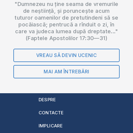
"Dumnezeu nu ține seama de vremurile
de neștiință, și poruncește acum
tuturor oamenilor de pretutindeni să se
pocăiască; pentrucă a rînduit o zi, în
care va judeca lumea după dreptate..."
(Faptele Apostolilor 17:30—31)
VREAU SĂ DEVIN UCENIC
MAI AM ÎNTREBĂRI
DESPRE
CONTACTE
IMPLICARE