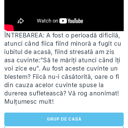
ÎNTREBAREA: A fost o perioadă dificilă,
atunci când fiica fiind minoră a fugit cu
iubitul de acasă, fiind stresată am
zis
asa cuvinte:”Să te măriți atunci când îți
voi zice eu”. Au fost aceste cuvinte un
blestem? Fiică nu-i căsătorită, oare o fi
din cauza acelor cuvinte spuse la
durerea sufletească? Vă rog anonimat!
Mulțumesc mult!
GRUP DE CASĂ