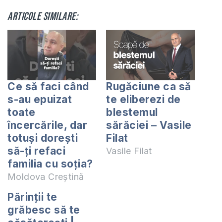
Articole similare:
Ce să faci când
Rugăciune ca să
s-au epuizat
te eliberezi de
toate
blestemul
încercările, dar
sărăciei – Vasile
totuși dorești
Filat
să-ți refaci
Vasile Filat
familia cu soția?
Moldova Creștină
Părinții te
grăbesc să te