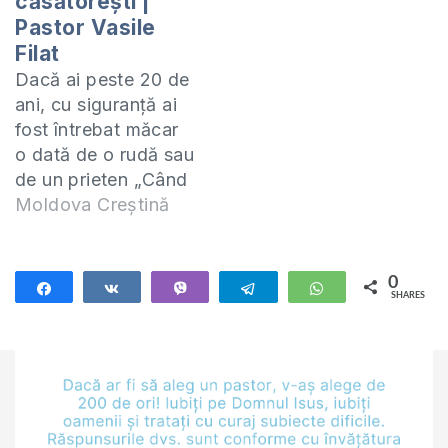
căsătorești |
Pastor Vasile
Filat
Dacă ai peste 20 de
ani, cu siguranță ai
fost întrebat măcar
o dată de o rudă sau
de un prieten „Când
te căsătoreşti?”.
Moldova Creștină
Tânărul care mi-a
scris și căruia îi
răspund în acest
0
Share
Share
Vibe
Telegram
WhatsApp
SHARES
video trece printr-o
situație similară, iar
discuțiile cu părinții
lui la acest subiect
se sfârșesc cu…