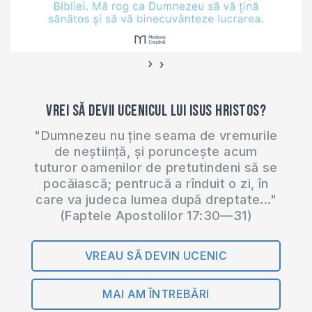
›
‹
Vrei să devii ucenicul lui Isus Hristos?
"Dumnezeu nu ține seama de vremurile
de neștiință, și poruncește acum
tuturor oamenilor de pretutindeni să se
pocăiască; pentrucă a rînduit o zi, în
care va judeca lumea după dreptate..."
(Faptele Apostolilor 17:30—31)
VREAU SĂ DEVIN UCENIC
MAI AM ÎNTREBĂRI