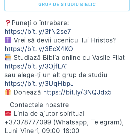
GRUP DE STUDIU BIBLIC
Puneți o întrebare:
https://bit.ly/3fN2se7
Vrei să devii ucenicul lui Hristos?
https://bit.ly/3EcX4KO
Studiază Biblia online cu Vasile Filat
https://bit.ly/3OjfLA1
sau alege-ți un alt grup de studiu
https://bit.ly/3UqHbpJ
Donează
https://bit.ly/3NQJdx5
– Contactele noastre –
Linia de ajutor spiritual
+37378777099 (Whatsapp, Telegram),
Luni-Vineri, 09:00-18:00