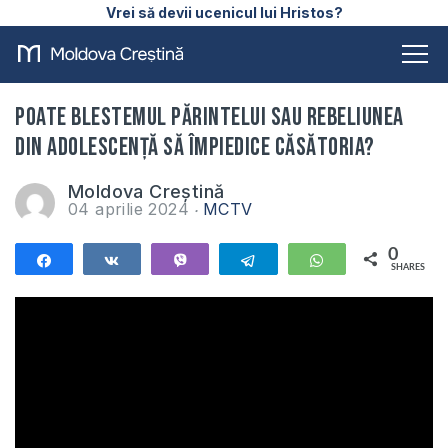
Vrei să devii ucenicul lui Hristos?
Poate blestemul părintelui sau rebeliunea
din adolescență să împiedice căsătoria?
Moldova Creștină
04 aprilie 2024
MCTV
0
Share
Share
Vibe
Telegram
WhatsApp
SHARES