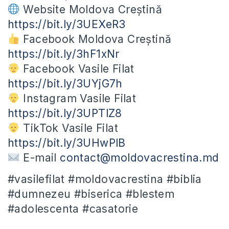
Website Moldova Creștină
https://bit.ly/3UEXeR3
Facebook Moldova Creștină
https://bit.ly/3hF1xNr
Facebook Vasile Filat
https://bit.ly/3UYjG7h
Instagram Vasile Filat
https://bit.ly/3UPTlZ8
TikTok Vasile Filat
https://bit.ly/3UHwPlB
E-mail
contact@moldovacrestina.md
#vasilefilat #moldovacrestina #biblia
#dumnezeu #biserica #blestem
#adolescenta #casatorie