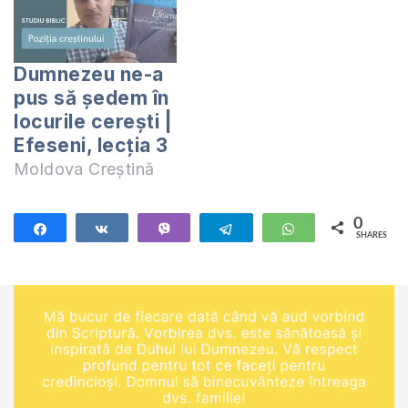
Dumnezeu ne-a
pus să ședem în
locurile cerești |
Efeseni, lecția 3
Moldova Creștină
0
Share
Share
Vibe
Telegram
WhatsApp
SHARES