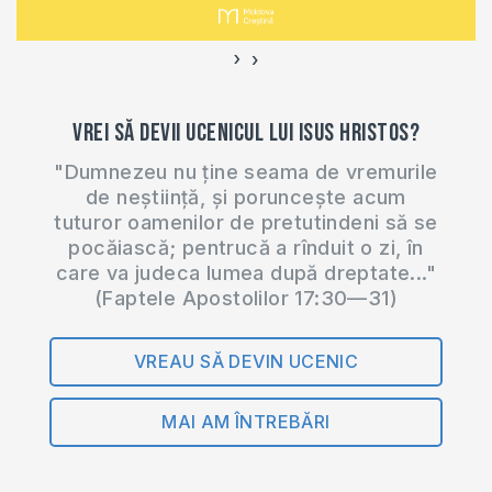
›
‹
Vrei să devii ucenicul lui Isus Hristos?
"Dumnezeu nu ține seama de vremurile
de neștiință, și poruncește acum
tuturor oamenilor de pretutindeni să se
pocăiască; pentrucă a rînduit o zi, în
care va judeca lumea după dreptate..."
(Faptele Apostolilor 17:30—31)
VREAU SĂ DEVIN UCENIC
MAI AM ÎNTREBĂRI