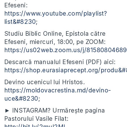
Efeseni:
https://www.youtube.com/playlist?
list&#8230
;
Studiu Biblic Online, Epistola către
Efeseni, miercuri, 18:00, pe ZOOM:
https://us02web.zoom.us/j/81580804689
Descarcă manualul Efeseni (PDF) aici:
https://shop.eurasiaprecept.org/produ&
Devino ucenicul lui Hristos.
https://moldovacrestina.md/devino-
uce&#8230
;
► INSTAGRAM? Urmărește pagina
Pastorului Vasile Filat:
http://bit.ly/2mul2Ml