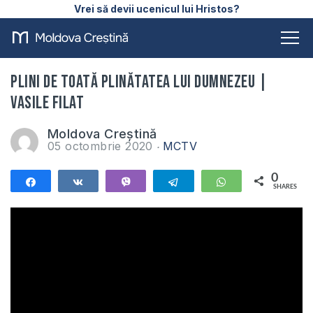
Vrei să devii ucenicul lui Hristos?
Plini de toată plinătatea lui Dumnezeu |
Vasile Filat
Moldova Creștină
05 octombrie 2020
MCTV
0
Share
Share
Vibe
Telegram
WhatsApp
SHARES