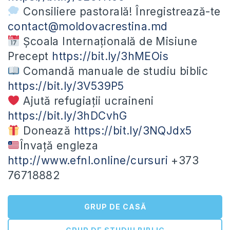
Consiliere pastorală! Înregistrează-te
contact@moldovacrestina.md
Școala Internațională de Misiune
Precept
https://bit.ly/3hMEOis
Comandă manuale de studiu biblic
https://bit.ly/3V539P5
Ajută refugiații ucraineni
https://bit.ly/3hDCvhG
Donează
https://bit.ly/3NQJdx5
Învață engleza
http://www.efnl.online/cursuri
+373
76718882
GRUP DE CASĂ