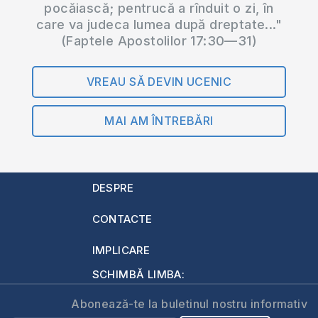
pocăiască; pentrucă a rînduit o zi, în
care va judeca lumea după dreptate..."
(Faptele Apostolilor 17:30—31)
VREAU SĂ DEVIN UCENIC
MAI AM ÎNTREBĂRI
DESPRE
CONTACTE
IMPLICARE
SCHIMBĂ LIMBA:
Abonează-te la buletinul nostru informativ