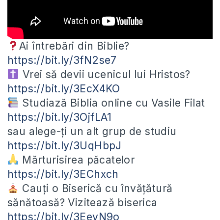
Ai întrebări din Biblie?
https://bit.ly/3fN2se7
Vrei să devii ucenicul lui Hristos?
https://bit.ly/3EcX4KO
Studiază
Biblia online cu Vasile Filat
https://bit.ly/3OjfLA1
sau alege-ți un alt grup de studiu
https://bit.ly/3UqHbpJ
Mărturisirea păcatelor
https://bit.ly/3EChxch
Cauți o Biserică cu învățătură
sănătoasă? Vizitează biserica
https://bit.ly/3EevN9o