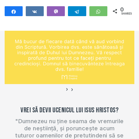
0
Share
Share
Vibe
Telegram
WhatsApp
SHARES
›
‹
Vrei să devii ucenicul lui Isus Hristos?
"Dumnezeu nu ține seama de vremurile
de neștiință, și poruncește acum
tuturor oamenilor de pretutindeni să se