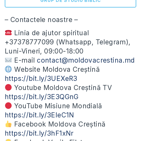
GRUP DE STUDIU BIBLIC
– Contactele noastre –
Linia de ajutor spiritual
+37378777099 (Whatsapp, Telegram),
Luni-Vineri, 09:00-18:00
E-mail
contact@moldovacrestina.md
Website Moldova Creștină
https://bit.ly/3UEXeR3
Youtube Moldova Creștină TV
https://bit.ly/3E3QGnG
YouTube Misiune Mondială
https://bit.ly/3EIeC1N
Facebook Moldova Creștină
https://bit.ly/3hF1xNr