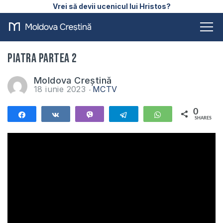
Vrei să devii ucenicul lui Hristos?
Piatra partea 2
Moldova Creștină
18 iunie 2023
MCTV
0
Share
Share
Vibe
Telegram
WhatsApp
SHARES