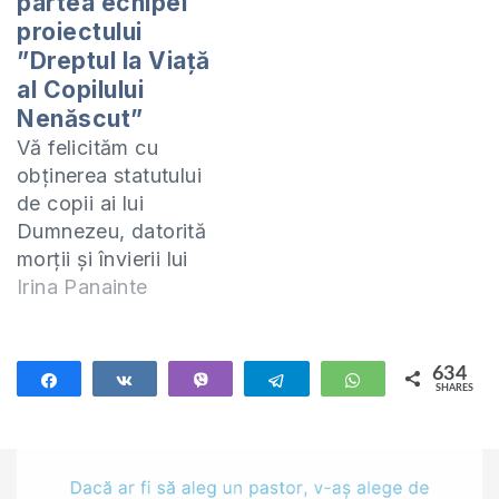
partea echipei
proiectului
”Dreptul la Viață
al Copilului
Nenăscut”
Vă felicităm cu
obținerea statutului
de copii ai lui
Dumnezeu, datorită
morții și învierii lui
Hristos! Dumnezeu
Irina Panainte
să ne ajute pe
fiecare să
propovăduim pe
634
Share
Share
Vibe
Telegram
WhatsApp
SHARES
Hristos Cel răstignit
634
și înviat, să ne
facem bine
însărcinarea, ca