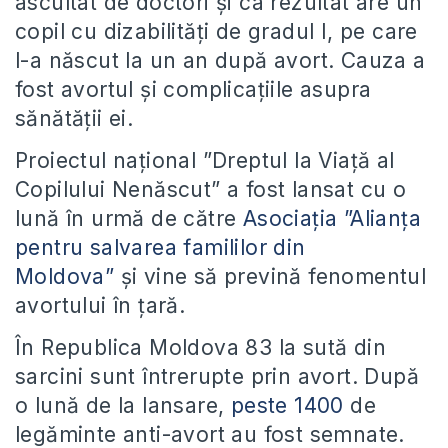
ascultat de doctori și ca rezultat are un
copil cu dizabilități de gradul
I, pe care
l-a născut la un an după avort. Cauza a
fost avortul și complicațiile asupra
sănătății ei.
Proiectul național ”Dreptul la Viață al
Copilului Nenăscut” a fost lansat cu o
lună în urmă de către
Asociația ”Alianța
pentru salvarea famililor din
Moldova
”
și vine să prevină fenomentul
avortului în țară.
În Republica Moldova 83 la sută din
sarcini sunt întrerupte prin avort. După
o lună de la lansare,
peste 1400
de
legăminte anti-avort au fost semnate.