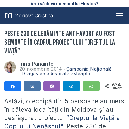
Vrei să devii ucenicul lui Hristos?
Peste 230 de legăminte Anti-Avort au fost
semnate în cadrul proiectului ”Dreptul la
viață”
Irina Panainte
20 noiembrie 2014
Campania Națională
„Dragostea adevărată aşteaptă”
634
Share
Share
Vibe
Telegram
WhatsApp
SHARES
634
Astăzi, o echipă din 5 persoane au mers
în câteva localități din Moldova și au
desfășurat proiectul
”Dreptul la Viață al
Copilului Nenăscut”
. Peste 230 de