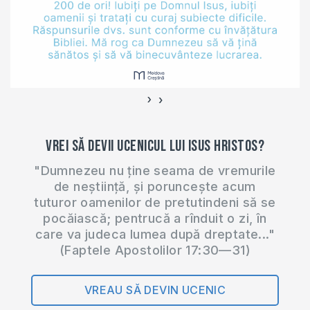
niște trimiși
împuterniciți ai lui
Hristos, ca şi cum
Dumnezeu ar
îndemna prin noi,…
›
‹
Vrei să devii ucenicul lui Isus Hristos?
"Dumnezeu nu ține seama de vremurile
de neștiință, și poruncește acum
tuturor oamenilor de pretutindeni să se
pocăiască; pentrucă a rînduit o zi, în
care va judeca lumea după dreptate..."
(Faptele Apostolilor 17:30—31)
VREAU SĂ DEVIN UCENIC