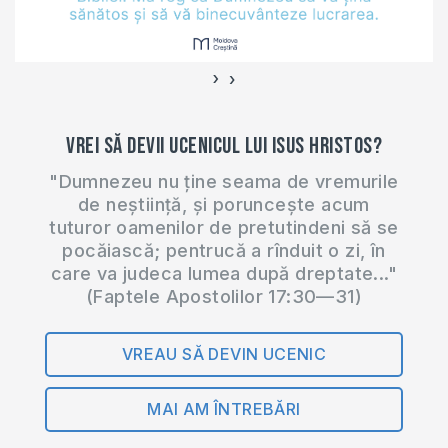
Dumnezeu, se
distrează și zidesc
relații de prietenie
›
‹
cu semenii…
Vrei să devii ucenicul lui Isus Hristos?
"Dumnezeu nu ține seama de vremurile
de neștiință, și poruncește acum
tuturor oamenilor de pretutindeni să se
pocăiască; pentrucă a rînduit o zi, în
care va judeca lumea după dreptate..."
(Faptele Apostolilor 17:30—31)
VREAU SĂ DEVIN UCENIC
MAI AM ÎNTREBĂRI