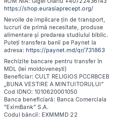
ROM NIA: Gigel Olariu +40722436143
https://shop.eurasiaprecept.org/
Nevoile de implicare țin de transport,
lucruri de primă necesitate, produse
alimentare și predarea studiului biblic.
Puteți transfera banii pe Paynet la
adresa:
https://paynet.md/qr/731863
Rechizite bancare pentru transfer în
MDL (lei moldovenești)
Beneficiar: CULT RELIGIOS PCCRBCEB
„BUNA VESTIRE A MINTUITORULUI”
Cod IDNO: 1010620001050
Banca beneficiară: Banca Comerciala
”EximBank” S.A.
Codul băncii: EXMMMD 22