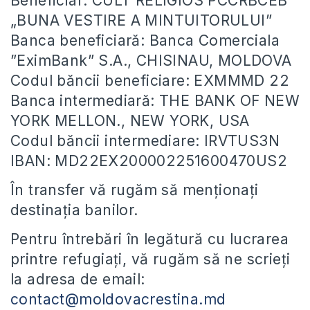
Beneficiar: CULT RELIGIOS PCCRBCEB
„BUNA VESTIRE A MINTUITORULUI”
Banca beneficiară: Banca Comerciala
”EximBank” S.A., CHISINAU, MOLDOVA
Codul băncii beneficiare: EXMMMD 22
Banca intermediară: THE BANK OF NEW
YORK MELLON., NEW YORK, USA
Codul băncii intermediare: IRVTUS3N
IBAN: MD22EX200002251600470US2
În transfer vă rugăm să menționați
destinația banilor.
Pentru întrebări în legătură cu lucrarea
printre refugiați, vă rugăm să ne scrieți
la adresa de email:
contact@moldovacrestina.md