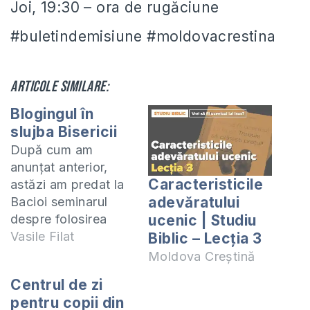
Joi, 19:30 – ora de rugăciune
#buletindemisiune #moldovacrestina
Articole similare:
Blogingul în
slujba Bisericii
După cum am
anunţat anterior,
Caracteristicile
astăzi am predat la
adevăratului
Bacioi seminarul
despre folosirea
ucenic | Studiu
bloggingului în
Vasile Filat
Biblic – Lecția 3
lucrarea bisericilor
Moldova Creștină
locale. M-am
Centrul de zi
bucurat când de
pentru copii din
dimineaţă, încă fiind