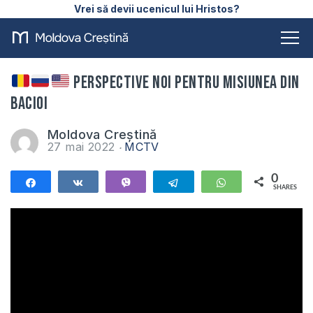
Vrei să devii ucenicul lui Hristos?
Perspective noi pentru misiunea din
Bacioi
Moldova Creștină
27 mai 2022
MCTV
0
Share
Share
Vibe
Telegram
WhatsApp
SHARES