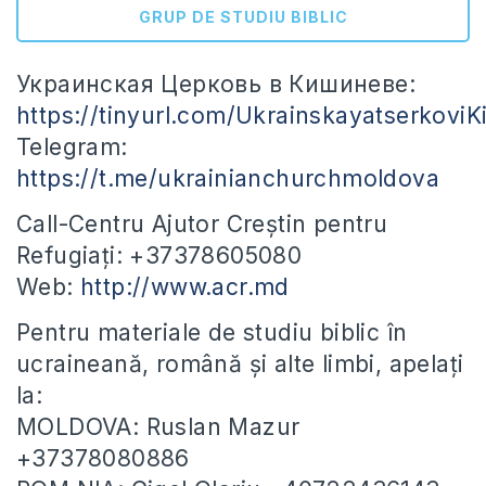
GRUP DE STUDIU BIBLIC
Украинская Церковь в Кишиневе:
https://tinyurl.com/UkrainskayatserkoviK
Telegram:
https://t.me/ukrainianchurchmoldova
Call-Centru Ajutor Creștin pentru
Refugiați: +37378605080
Web:
http://www.acr.md
Pentru materiale de studiu biblic în
ucraineană, română și alte limbi, apelați
la:
MOLDOVA: Ruslan Mazur
+37378080886