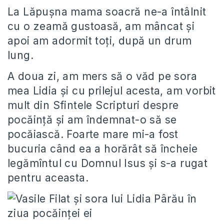
La Lăpuşna mama soacră ne-a întâlnit
cu o zeamă gustoasă, am mâncat şi
apoi am adormit toţi, după un drum
lung.
A doua zi, am mers să o văd pe sora
mea Lidia şi cu prilejul acesta, am vorbit
mult din Sfintele Scripturi despre
pocăinţă şi am îndemnat-o să se
pocăiască. Foarte mare mi-a fost
bucuria când ea a horărât să încheie
legămîntul cu Domnul Isus şi s-a rugat
pentru aceasta.