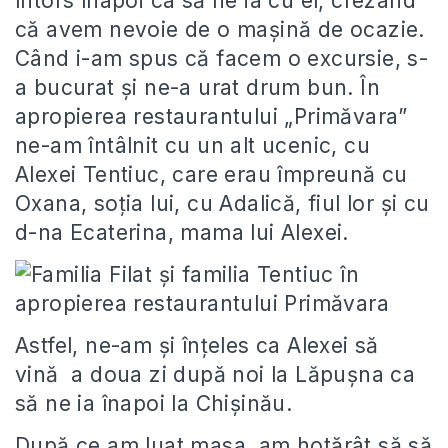
întors înapoi ca să ne ia cu el, crezând
că avem nevoie de o maşină de ocazie.
Când i-am spus că facem o excursie, s-
a bucurat şi ne-a urat drum bun. În
apropierea restaurantului „Primăvara”
ne-am întâlnit cu un alt ucenic, cu
Alexei Tentiuc, care erau împreună cu
Oxana, soţia lui, cu Adalică, fiul lor şi cu
d-na Ecaterina, mama lui Alexei.
Astfel, ne-am şi înţeles ca Alexei să
vină a doua zi după noi la Lăpuşna ca
să ne ia înapoi la Chişinău.
După ce am luat masa, am hotărât să să