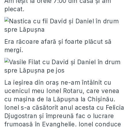
Am ieşit la orele 7:00 din casă şi am
plecat.
Era răcoare afară şi foarte plăcut să
mergi.
La ieşirea din oraş ne-am întâlnit cu
ucenicul meu Ionel Rotaru, care venea
cu maşina de la Lăpuşna la Chişinău.
Ionel s-a căsătorit anul acesta cu Felicia
Djugostran şi împreună fac o lucrare
frumoasă în Evanghelie. Ionel conduce