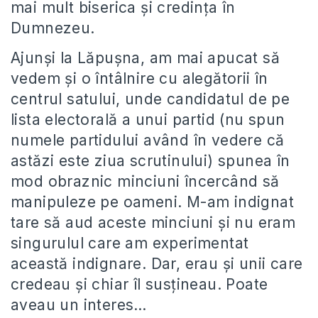
mai mult biserica şi credinţa în
Dumnezeu.
Ajunşi la Lăpuşna, am mai apucat să
vedem şi o întâlnire cu alegătorii în
centrul satului, unde candidatul de pe
lista electorală a unui partid (nu spun
numele partidului având în vedere că
astăzi este ziua scrutinului) spunea în
mod obraznic minciuni încercând să
manipuleze pe oameni. M-am indignat
tare să aud aceste minciuni şi nu eram
singurulul care am experimentat
această indignare. Dar, erau şi unii care
credeau şi chiar îl susţineau. Poate
aveau un interes…