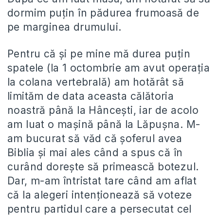
dormim puţin în pădurea frumoasă de
pe marginea drumului.
Pentru că şi pe mine mă durea puţin
spatele (la 1 octombrie am avut operaţia
la colana vertebrală) am hotărât să
limităm de data aceasta călătoria
noastră până la Hânceşti, iar de acolo
am luat o maşină până la Lăpuşna. M-
am bucurat să văd că şoferul avea
Biblia şi mai ales când a spus că în
curând doreşte să primească botezul.
Dar, m-am întristat tare când am aflat
că la alegeri intenţionează să voteze
pentru partidul care a persecutat cel