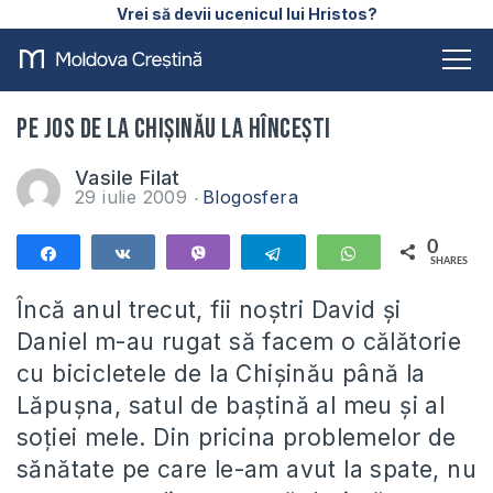
Vrei să devii ucenicul lui Hristos?
Pe jos de la Chişinău la Hînceşti
Vasile Filat
29 iulie 2009
Blogosfera
0
Share
Share
Vibe
Telegram
WhatsApp
SHARES
Încă anul trecut, fii noştri David şi
Daniel m-au rugat să facem o călătorie
cu bicicletele de la Chişinău până la
Lăpuşna, satul de baştină al meu şi al
soţiei mele. Din pricina problemelor de
sănătate pe care le-am avut la spate, nu