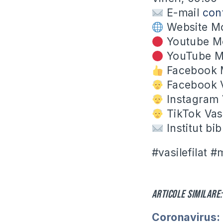
E-mail
con
Website Mo
Youtube Mo
YouTube M
Facebook 
Facebook V
Instagram V
TikTok Vasi
Institut bi
#vasilefilat 
Articole similare:
Coronavirus: 