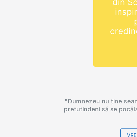
"Dumnezeu nu ține seama
pretutindeni să se pocăi
VRE