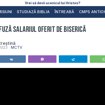
Vrei să devii ucenicul lui Hristos?
ISIUNI
STUDIAZĂ BIBLIA
ÎNTREABĂ
CMPS ANTIO
uză salariul oferit de biserică
reștină
 2023
MCTV
Share
Vibe
Telegram