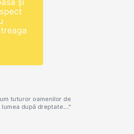
vino ucenicul
stos:
ldovacrestina.md/devino-
ui-dumnezeu/
tru a…
cum tuturor oamenilor de
a lumea după dreptate..."