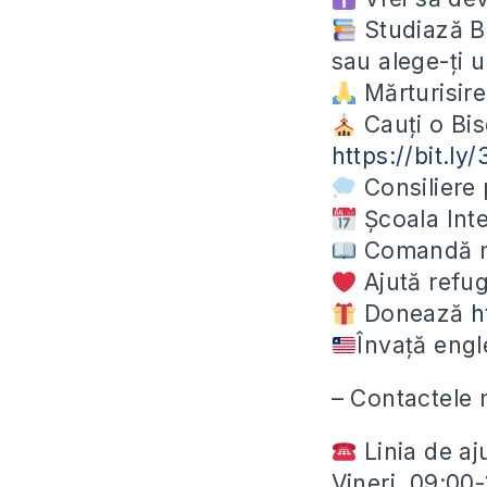
Studiază Bi
sau alege-ți 
Mărturisir
Cauți o Bis
https://bit.l
Consiliere 
Școala Int
Comandă ma
Ajută refug
Donează
h
Învață eng
– Contactele 
Linia de aj
Vineri, 09:00