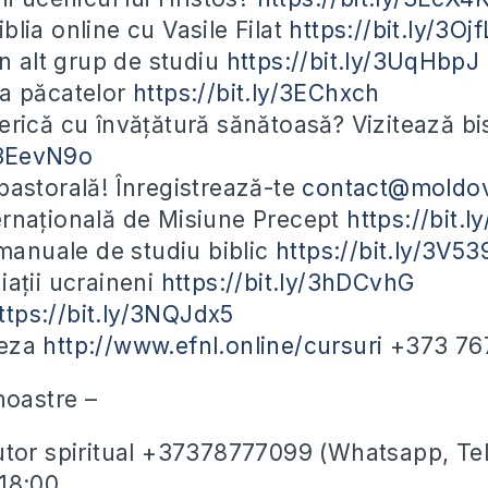
blia online cu Vasile Filat
https://bit.ly/3Oj
un alt grup de studiu
https://bit.ly/3UqHbpJ
ea păcatelor
https://bit.ly/3EChxch
erică cu învățătură sănătoasă? Vizitează bi
y/3EevN9o
pastorală! Înregistrează-te
contact@moldov
ernațională de Misiune Precept
https://bit.
nuale de studiu biblic
https://bit.ly/3V5
iații ucraineni
https://bit.ly/3hDCvhG
ttps://bit.ly/3NQJdx5
leza
http://www.efnl.online/cursuri
+373 76
noastre –
utor spiritual +37378777099 (Whatsapp, Te
-18:00