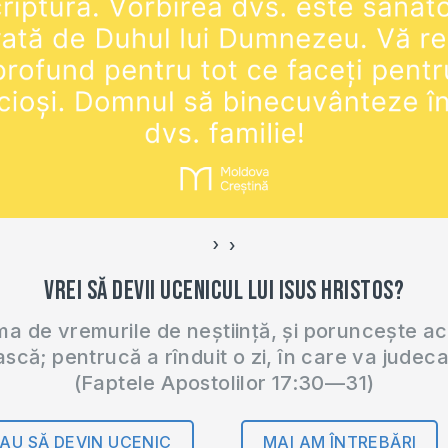
Lesson De
lui Isus Hri
https://mo
ucenicul-l
Anunț pen
›
‹
Vrei să devii ucenicul lui Isus Hristos?
 de vremurile de neștiință, și poruncește a
ască; pentrucă a rînduit o zi, în care va judec
(Faptele Apostolilor 17:30—31)
AU SĂ DEVIN UCENIC
MAI AM ÎNTREBĂRI