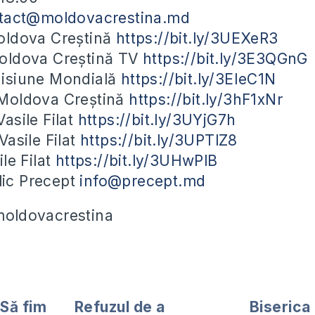
tact@moldovacrestina.md
ldova Creștină
https://bit.ly/3UEXeR3
ldova Creștină TV
https://bit.ly/3E3QGnG
isiune Mondială
https://bit.ly/3EIeC1N
Moldova Creștină
https://bit.ly/3hF1xNr
asile Filat
https://bit.ly/3UYjG7h
asile Filat
https://bit.ly/3UPTlZ8
le Filat
https://bit.ly/3UHwPlB
blic Precept
info@precept.md
#moldovacrestina
Să fim
Refuzul de a
Biserica