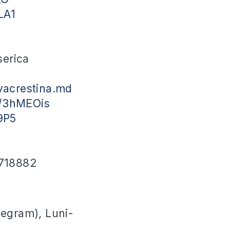
fLA1
serica
acrestina.md
ly/3hMEOis
39P5
718882
legram), Luni-