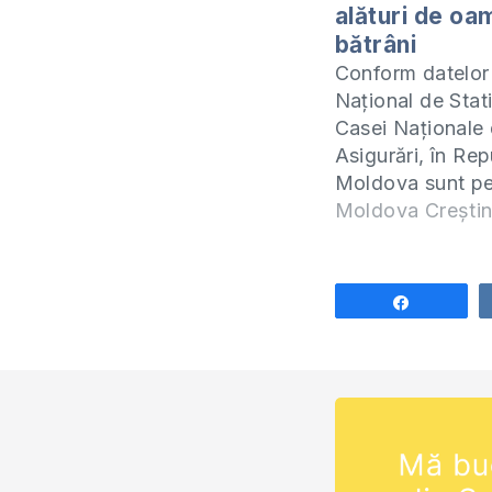
alături de oa
bătrâni
Conform datelor 
Naţional de Stati
Casei Naţionale
Asigurări, în Rep
Moldova sunt p
de mii de pension
Moldova Crești
persoane care p
alocaţii sociale, 
numărul salariaţil
Share
anul trecut, puţi
613 mii, adică o 
153 de mii de pe
Fac un…