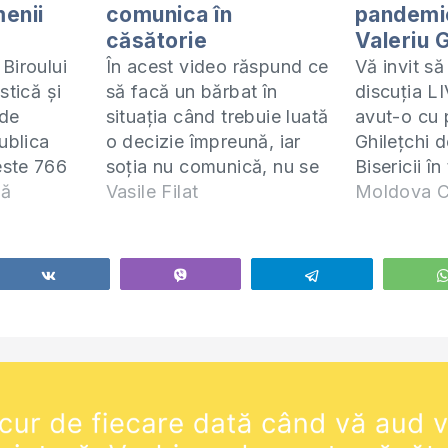
menii
comunica în
pandemie
căsătorie
Valeriu G
Biroului
În acest video răspund ce
Vă invit să
stică şi
să facă un bărbat în
discuția L
 de
situația când trebuie luată
avut-o cu 
ublica
o decizie împreună, iar
Ghilețchi d
este 766
soția nu comunică, nu se
Bisericii î
ari şi
nă
supune, vorbește doar pe
Vasile Filat
pandemii d
Moldova C
rimesc
teme care îi plac. Cum să
Cursul ”El
în timp ce
procedeze soțul în așa
frică” -
or a fost,
situație? Cu ocazia
https://mo
Share
Vibe
Telegram
n peste
Crăciunului am elaborat o
de-frica-gr
diferenţă
lecție ”Sărbătorește
despre cor
rsoane.
Crăciunul corect”. Vă
https://r
invit…
ie-Coronav
https://ro
Урок-коро
https://r