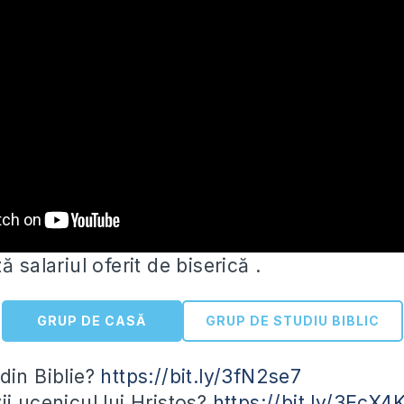
ă salariul oferit de biserică .
GRUP DE CASĂ
GRUP DE STUDIU BIBLIC
 din Biblie?
https://bit.ly/3fN2se7
ii ucenicul
lui Hristos?
https://bit.ly/3EcX4