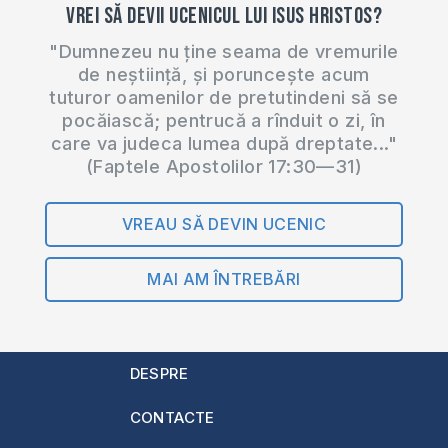
Vrei să devii ucenicul lui Isus Hristos?
"Dumnezeu nu ține seama de vremurile
de neștiință, și poruncește acum
tuturor oamenilor de pretutindeni să se
pocăiască; pentrucă a rînduit o zi, în
care va judeca lumea după dreptate..."
(Faptele Apostolilor 17:30—31)
VREAU SĂ DEVIN UCENIC
MAI AM ÎNTREBĂRI
DESPRE
CONTACTE