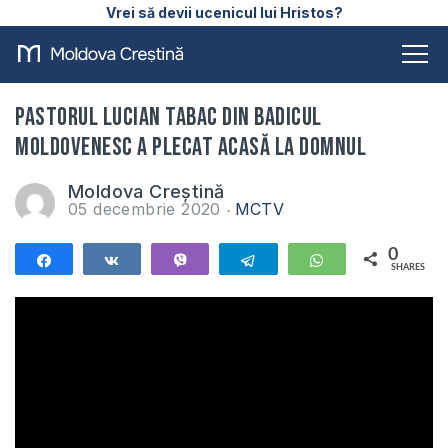
Vrei să devii ucenicul lui Hristos?
Pastorul Lucian Tabac din Badicul
Moldovenesc a plecat acasă la Domnul
Moldova Creștină
05 decembrie 2020
MCTV
0
Share
Share
Vibe
Telegram
WhatsApp
SHARES