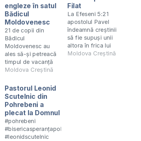
engleze în satul
Filat
Bădicul
La Efeseni 5:21
Moldovenesc
apostolul Pavel
îndeamnă creștinii
21 de copii din
să fie supuși unii
Bădicul
altora în frica lui
Moldovenesc au
Hristos. Ce
Moldova Creștină
ales să-și petreacă
înseamnă această
timpul de vacanță
supunere în mod
cu dublu folos la o
Moldova Creștină
practic și ce
tabără de limbă
beneficii aduce cu
engleză, organizată
Pastorul Leonid
sine aflați din
de biserica baptistă
Scutelnic din
mesajul pastorului
din localitate. Copiii
Pohrebeni a
bisericii Buna Vestire
studiază limba
plecat la Domnul
Chișinău, Vasile
străină după
#pohrebeni
Filat, predicat
manualele English
#bisericasperanțapohrebeni
duminica trecută la
for a New Life for
#leonidscutelnic
biserica din satul
Kids, elbaorat de