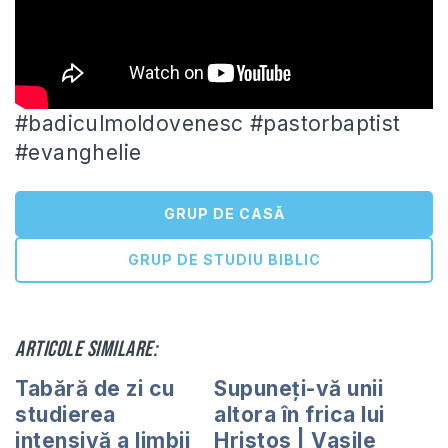
#badiculmoldovenesc #pastorbaptist
#evanghelie
GRUP DE CASĂ
GRUP DE STUDIU BIBLIC
Articole similare:
Tabără de zi cu
Supuneți-vă unii
studierea
altora în frica lui
intensivă a limbii
Hristos | Vasile