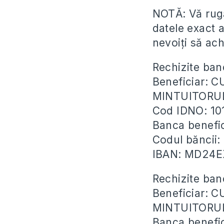
NOTĂ: Vă rugă
datele exact 
nevoiți să ac
Rechizite ban
Beneficiar: 
MINTUITORU
Cod IDNO: 1
Banca benefi
Codul băncii
IBAN: MD24
Rechizite ban
Beneficiar: 
MINTUITORU
Banca benefi