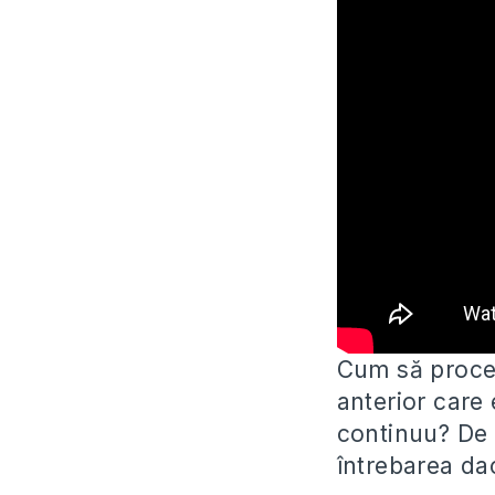
Cum să proced
anterior care
continuu? De 
întrebarea dac