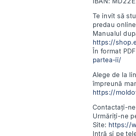
IBAN: MD22
Te invit să st
predau online
Manualul după
https://shop.
În format PD
partea-ii/
Alege de la l
împreună manu
https://moldo
Contactați-ne
Urmăriți-ne 
Site:
https:/
Intră și pe te