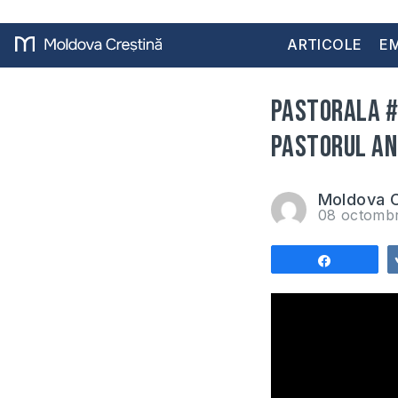
ARTICOLE
EM
PASTORALA #
pastorul an
Moldova C
08 octomb
Share