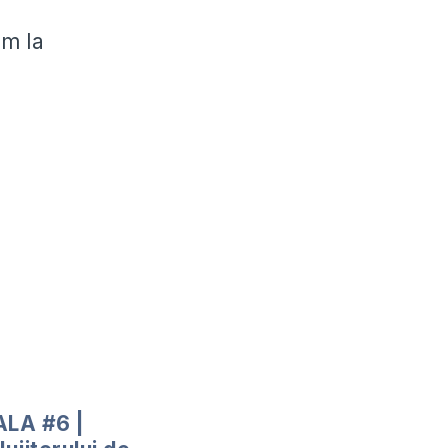
ăm la
LA #6 |