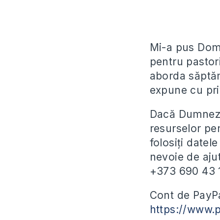
Mi-a pus Domn
pentru pastori
aborda săptămâ
expune cu priv
Dacă Dumneze
resurselor pen
folosiți datel
nevoie de ajut
+373 690 43 1
Cont de PayPa
https://www.