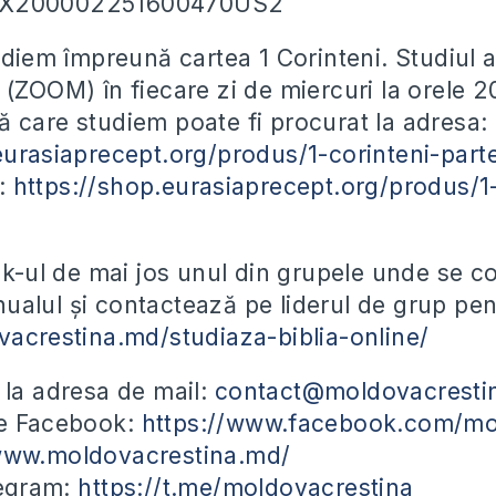
EX200002251600470US2
udiem împreună cartea 1 Corinteni. Studiul a
 (ZOOM) în fiecare zi de miercuri la orele 2
 care studiem poate fi procurat la adresa:
eurasiaprecept.org/produs/1-corinteni-part
F:
https://shop.eurasiaprecept.org/produs/1-
ink-ul de mai jos unul din grupele unde se 
alul și contactează pe liderul de grup pent
vacrestina.md/studiaza-biblia-online/
 la adresa de mail:
contact@moldovacresti
pe Facebook:
https://www.facebook.com/mo
/www.moldovacrestina.md/
legram:
https://t.me/moldovacrestina