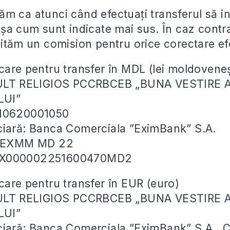
m ca atunci când efectuați transferul să in
așa cum sunt indicate mai sus. În caz contr
hităm un comision pentru orice corectare ef
care pentru transfer în MDL (lei moldoveneș
CULT RELIGIOS PCCRBCEB „BUNA VESTIRE 
LUI”
010620001050
ciară: Banca Comerciala ”EximBank” S.A.
: EXMM MD 22
EX000002251600470MD2
care pentru transfer în EUR (euro)
CULT RELIGIOS PCCRBCEB „BUNA VESTIRE 
LUI”
ciară: Banca Comerciala ”EximBank” S.A., 