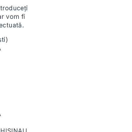
troduceți
ar vom fi
ectuată.
ti)
A
A
CHISINAU,