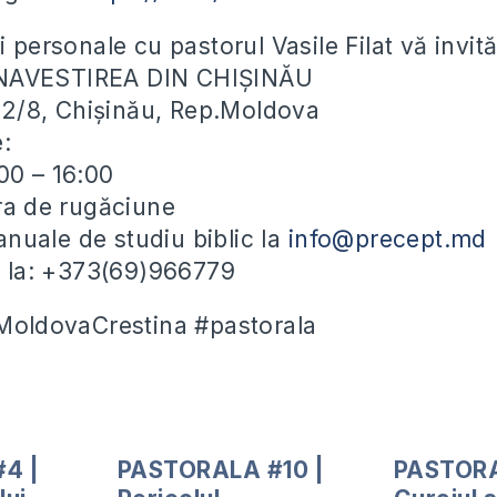
i personale cu pastorul Vasile Filat vă invit
NAVESTIREA DIN CHIȘINĂU
ei 2/8, Chișinău, Rep.Moldova
e:
00 – 16:00
ora de rugăciune
uale de studiu biblic la
info@precept.md
ii la: +373(69)966779
#MoldovaCrestina #pastorala
4 |
PASTORALA #10 |
PASTORA