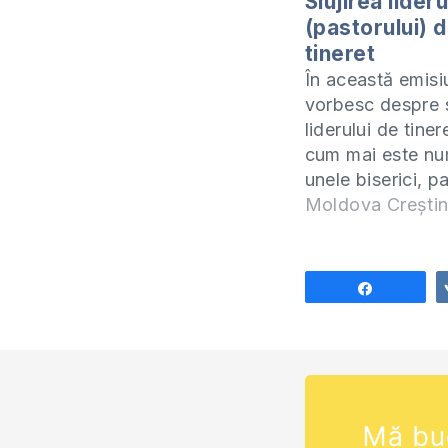
Slujirea lideru
(pastorului) 
tineret
În această emisi
vorbesc despre s
liderului de tiner
cum mai este num
unele biserici, p
tineret. Mi-a pu
Moldova Crești
pe inimă să fac 
specială care să 
pastori, misionari
Share
slujitorii evanghel
emisiune voi ab
săptămânal difer
subiecte care ți