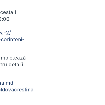
cesta îl
0:00.
ea-2/
corinteni-
completează
ru detalii:
na.md
ldovacrestina