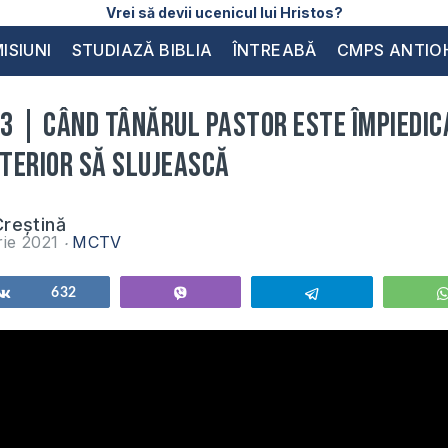
Vrei să devii ucenicul lui Hristos?
ISIUNI
STUDIAZĂ BIBLIA
ÎNTREABĂ
CMPS ANTIO
3 | Când tânărul pastor este împiedic
terior să slujească
reștină
rie 2021
MCTV
Share
632
Vibe
Telegram