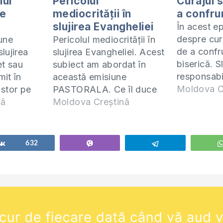
lui
Pericolul
Curajul s
de
mediocrității în
a confru
slujirea Evangheliei
În acest e
despre cura
une
Pericolul mediocrității în
de a confr
lujirea
slujirea Evangheliei. Acest
biserică. Sl
et sau
subiect am abordat în
responsabi
it în
această emisiune
confrunta 
Moldova C
astor pe
PASTORALA. Ce îl duce
biserică ca
s Domnul
nă
pe un slujitor al
Moldova Creștină
păcat și să
o emisiune
Evangheliei în
privire la 
fie pentru
mediocritate, cât de
Vedeți în 
 și toți
periculoasă este aceasta
Share
632
Vibe
Telegram
motivele și
iei. În
și cum poți găsi ieșire de
aplicate ac
orda
acolo? Aflați răspunsul în
în…
ite
această ediție. Mi-a pus
n de…
Domnul pe inimă să fac o
emisiune specială…