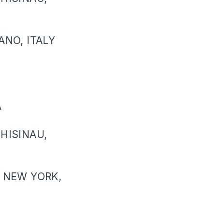
ANO, ITALY
A
CHISINAU,
, NEW YORK,