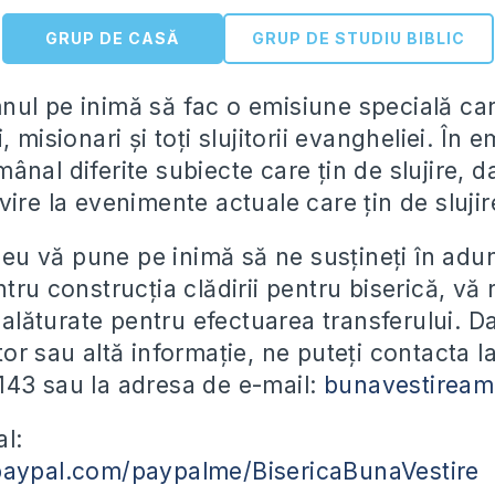
GRUP DE CASĂ
GRUP DE STUDIU BIBLIC
ul pe inimă să fac o emisiune specială car
, misionari și toți slujitorii evangheliei. În 
nal diferite subiecte care țin de slujire, d
ire la evenimente actuale care țin de slujir
u vă pune pe inimă să ne susțineți în adu
tru construcția clădirii pentru biserică, vă
e alăturate pentru efectuarea transferului. D
or sau altă informație, ne puteți contacta la
43 sau la adresa de e-mail:
bunavestirea
l:
paypal.com/paypalme/BisericaBunaVestire