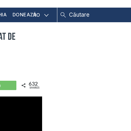
HIA
DONEAZĂ
RO
at de
632
WhatsApp
SHARES