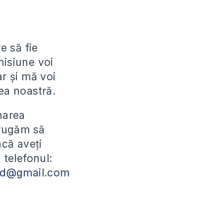
e să fie
emisiune voi
ar și mă voi
ea noastră.
narea
 rugăm să
acă aveți
 telefonul:
md@gmail.com