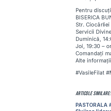
Pentru discuți
BISERICA BU
Str. Ciocârli
Servicii Divin
Duminică, 14:
Joi, 19:30 – 
Comandați man
Alte informaț
#VasileFilat 
Articole similare:
PASTORALA #