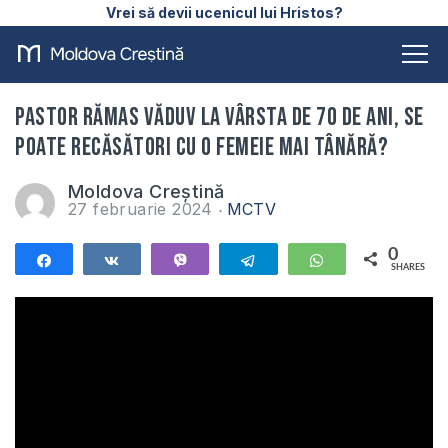
Vrei să devii ucenicul lui Hristos?
Pastor rămas văduv la vârsta de 70 de ani, se
poate recăsători cu o femeie mai tânără?
Moldova Creștină
27 februarie 2024
MCTV
0
Share
Share
Vibe
Telegram
WhatsApp
SHARES