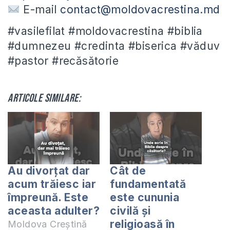
E-mail
contact@moldovacrestina.md
#vasilefilat #moldovacrestina #biblia
#dumnezeu #credinta #biserica #văduv
#pastor #recăsătorie
Articole similare:
Au divorțat dar
Cât de
acum trăiesc iar
fundamentată
împreună. Este
este cununia
aceasta adulter?
civilă și
religioasă în
Moldova Creștină