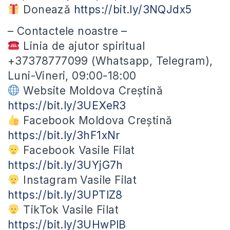
Donează
https://bit.ly/3NQJdx5
– Contactele noastre –
Linia de ajutor spiritual
+37378777099 (Whatsapp, Telegram),
Luni-Vineri, 09:00-18:00
Website Moldova Creștină
https://bit.ly/3UEXeR3
Facebook Moldova Creștină
https://bit.ly/3hF1xNr
Facebook Vasile Filat
https://bit.ly/3UYjG7h
Instagram Vasile Filat
https://bit.ly/3UPTlZ8
TikTok Vasile Filat
https://bit.ly/3UHwPlB