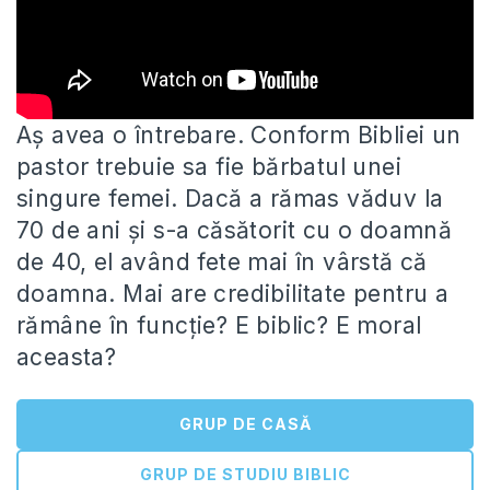
Aș avea o întrebare. Conform Bibliei un
pastor trebuie sa fie bărbatul unei
singure femei. Dacă a rămas văduv la
70 de ani și s-a căsătorit cu o doamnă
de 40, el având fete mai în vârstă că
doamna. Mai are credibilitate pentru a
rămâne în funcție? E biblic? E moral
aceasta?
GRUP DE CASĂ
GRUP DE STUDIU BIBLIC