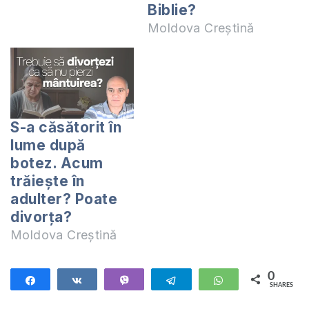
Biblie?
Moldova Creștină
S-a căsătorit în
lume după
botez. Acum
trăiește în
adulter? Poate
divorța?
Moldova Creștină
0
Share
Share
Vibe
Telegram
WhatsApp
SHARES