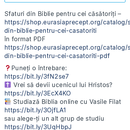
Sfaturi din Biblie pentru cei căsătoriți –
https://shop.eurasiaprecept.org/catalog/s
din-biblie-pentru-cei-casatoriti
în format PDF
https://shop.eurasiaprecept.org/catalog/s
din-biblie-pentru-cei-casatoriti-pdf
Puneți o întrebare:
https://bit.ly/3fN2se7
Vrei să devii ucenicul lui Hristos?
https://bit.ly/3EcX4KO
Studiază Biblia online cu Vasile Filat
https://bit.ly/3OjfLA1
sau alege-ți un alt grup de studiu
https://bit.ly/3UqHbpJ