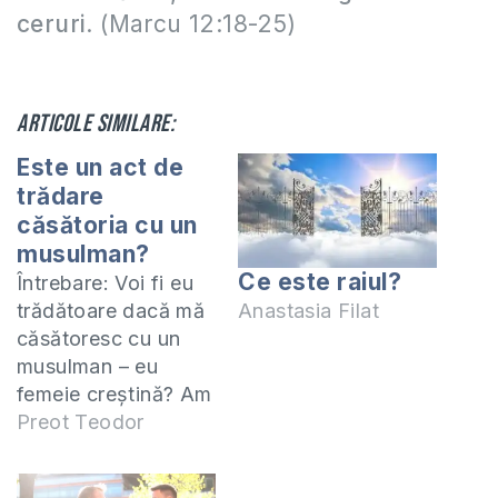
ceruri
. (Marcu 12:18-25)
Articole similare:
Este un act de
trădare
căsătoria cu un
musulman?
Ce este raiul?
Întrebare: Voi fi eu
Anastasia Filat
trădătoare dacă mă
căsătoresc cu un
musulman – eu
femeie creştină? Am
foarte mare nevoie
Preot Teodor
de un răspuns.
Mulţumesc!