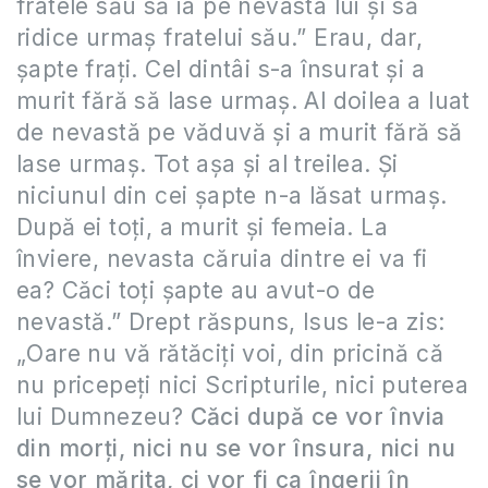
fratele său să ia pe nevasta lui şi să
ridice urmaş fratelui său.” Erau, dar,
şapte fraţi. Cel dintâi s-a însurat şi a
murit fără să lase urmaş. Al doilea a luat
de nevastă pe văduvă şi a murit fără să
lase urmaş. Tot aşa şi al treilea. Şi
niciunul din cei şapte n-a lăsat urmaş.
După ei toţi, a murit şi femeia. La
înviere, nevasta căruia dintre ei va fi
ea? Căci toţi şapte au avut-o de
nevastă.” Drept răspuns, Isus le-a zis:
„Oare nu vă rătăciţi voi, din pricină că
nu pricepeţi nici Scripturile, nici puterea
lui Dumnezeu?
Căci după ce vor învia
din morţi, nici nu se vor însura, nici nu
se vor mărita, ci vor fi ca îngerii în