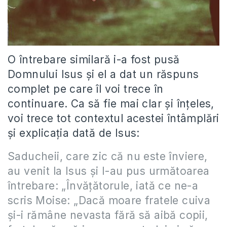
O întrebare similară i-a fost pusă
Domnului Isus şi el a dat un răspuns
complet pe care îl voi trece în
continuare. Ca să fie mai clar şi înţeles,
voi trece tot contextul acestei întâmplări
şi explicaţia dată de Isus:
Saducheii, care zic că nu este înviere,
au venit la Isus şi I-au pus următoarea
întrebare: „Învăţătorule, iată ce ne-a
scris Moise: „Dacă moare fratele cuiva
şi-i rămâne nevasta fără să aibă copii,