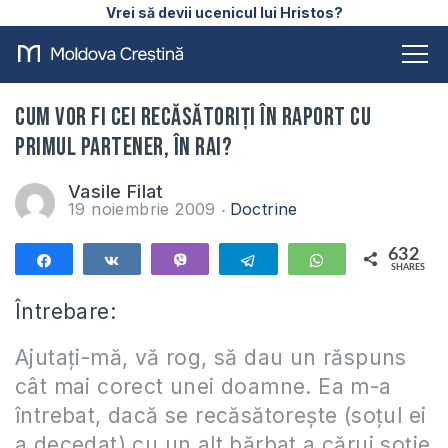
Vrei să devii ucenicul lui Hristos?
Cum vor fi cei recăsătoriţi în raport cu
primul partener, în Rai?
Vasile Filat
19 noiembrie 2009
Doctrine
632
Share
Share
Vibe
Telegram
WhatsApp
SHARES
632
Întrebare:
Ajutaţi-mă, vă rog, să dau un răspuns
cât mai corect unei doamne. Ea m-a
întrebat, dacă se recăsătoreşte (soţul ei
a decedat) cu un alt bărbat a cărui soţie