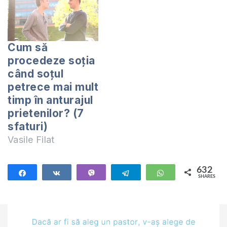
Musulmanii duc o
politică clară de a
atrage fetele
creștine la Islam,
Cum să
prezentându-le
procedeze soţia
câteva lucruri, pe
când soţul
care acestea ușor le
petrece mai mult
cred. În primul rând,
timp în anturajul
ei afirmă că…
prietenilor? (7
sfaturi)
Vasile Filat
632
Share
Share
Vibe
Telegram
WhatsApp
SHARES
632