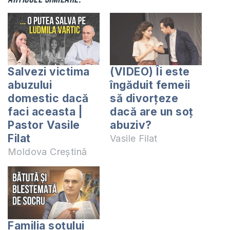
Salvezi victima
(VIDEO) Îi este
abuzului
îngăduit femeii
domestic dacă
să divorțeze
faci aceasta |
dacă are un soț
Pastor Vasile
abuziv?
Filat
Vasile Filat
Moldova Creștină
Familia soțului