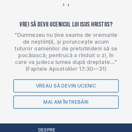
›
‹
Vrei să devii ucenicul lui Isus Hristos?
"Dumnezeu nu ține seama de vremurile
de neștiință, și poruncește acum
tuturor oamenilor de pretutindeni să se
pocăiască; pentrucă a rînduit o zi, în
care va judeca lumea după dreptate..."
(Faptele Apostolilor 17:30—31)
VREAU SĂ DEVIN UCENIC
MAI AM ÎNTREBĂRI
DESPRE