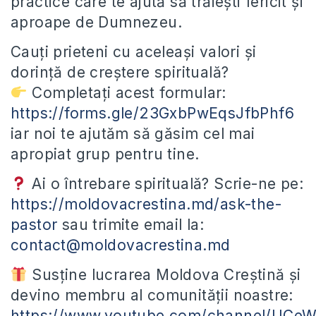
practice care te ajută să trăiești fericit și
aproape de Dumnezeu.
Cauți prieteni cu aceleași valori și
dorință de creștere spirituală?
Completați acest formular:
https://forms.gle/23GxbPwEqsJfbPhf6
iar noi te ajutăm să găsim cel mai
apropiat grup pentru tine.
Ai o întrebare spirituală? Scrie-ne pe:
https://moldovacrestina.md/ask-the-
pastor
sau trimite email la:
contact@moldovacrestina.md
Susține lucrarea Moldova Creștină și
devino membru al comunității noastre:
https://www.youtube.com/channel/UC