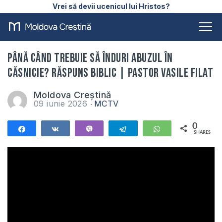
Vrei să devii ucenicul lui Hristos?
Până când trebuie să înduri abuzul în
căsnicie? Răspuns biblic | Pastor Vasile Filat
Moldova Creștină
09 iunie 2026
MCTV
0
Share
Share
Vibe
Telegram
WhatsApp
SHARES