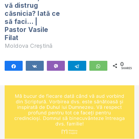
vă distrug
căsnicia? Iată ce
să faci… |
Pastor Vasile
Filat
Moldova Creștină
0
Share
Share
Vibe
Telegram
WhatsApp
SHARES