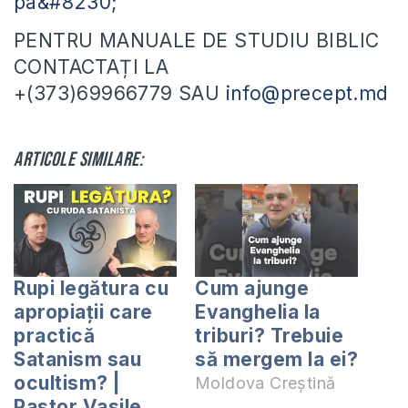
pa&#8230
;
PENTRU MANUALE DE STUDIU BIBLIC
CONTACTAȚI LA
+(373)69966779 SAU
info@precept.md
Articole similare:
Rupi legătura cu
Cum ajunge
apropiații care
Evanghelia la
practică
triburi? Trebuie
Satanism sau
să mergem la ei?
ocultism? |
Moldova Creștină
Pastor Vasile