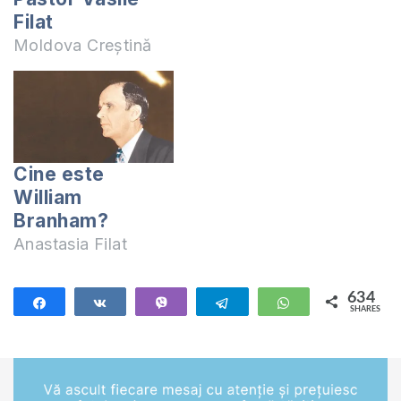
Filat
Moldova Creștină
Cine este
William
Branham?
Anastasia Filat
634
Share
Share
Vibe
Telegram
WhatsApp
SHARES
634