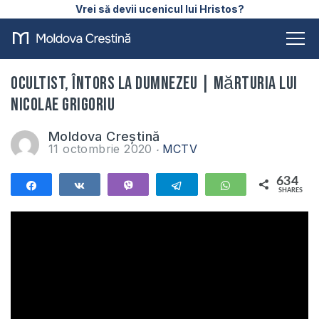
Vrei să devii ucenicul lui Hristos?
Ocultist, întors la Dumnezeu | Mărturia lui
Nicolae Grigoriu
Moldova Creștină
11 octombrie 2020
MCTV
634
Share
Share
Vibe
Telegram
WhatsApp
SHARES
634