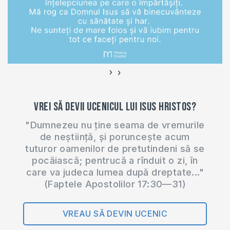
›
‹
Vrei să devii ucenicul lui Isus Hristos?
"Dumnezeu nu ține seama de vremurile
de neștiință, și poruncește acum
tuturor oamenilor de pretutindeni să se
pocăiască; pentrucă a rînduit o zi, în
care va judeca lumea după dreptate..."
(Faptele Apostolilor 17:30—31)
VREAU SĂ DEVIN UCENIC