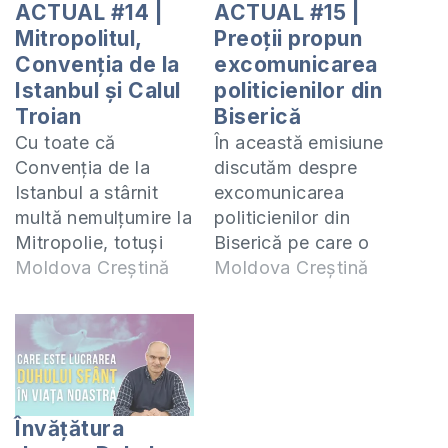
ACTUAL #14 |
ACTUAL #15 |
Mitropolitul,
Preoții propun
Convenția de la
excomunicarea
Istanbul și Calul
politicienilor din
Troian
Biserică
Cu toate că
În această emisiune
Convenția de la
discutăm despre
Istanbul a stârnit
excomunicarea
multă nemulțumire la
politicienilor din
Mitropolie, totuși
Biserică pe care o
puțini sunt cei care
Moldova Creștină
propun preoții din
Moldova Creștină
cunosc în ce constă
Eparhia de Bălți și
această Convenție
Fălești prin care
și motivele pentru
deputații PAS nu vor
care Mitropolia
avea acces la
Moldovei se declară
mărturisire și
împotriva ratificării
împărtășanie în
Învățătura
acesteia. Vă invit să
biserici. Vaccinare,