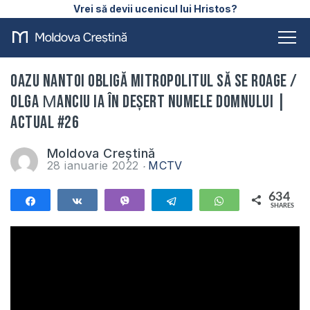
Vrei să devii ucenicul lui Hristos?
Oazu Nantoi obligă Mitropolitul să se roage /
Olga Мanciu ia în deșert Numele Domnului |
ACTUAL #26
Moldova Creștină
28 ianuarie 2022
MCTV
634
Share
Share
Vibe
Telegram
WhatsApp
SHARES
634