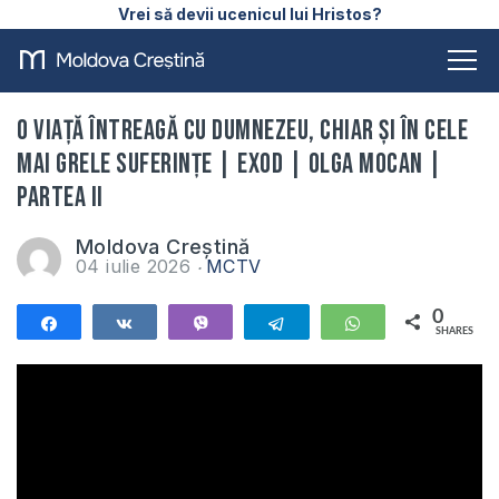
Vrei să devii ucenicul lui Hristos?
O viață întreagă cu Dumnezeu, chiar și în cele
mai grele suferințe | Exod | Olga Mocan |
Partea II
Moldova Creștină
04 iulie 2026
MCTV
0
Share
Share
Vibe
Telegram
WhatsApp
SHARES