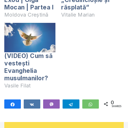
Mocan | Partea I
răsplată”
Moldova Creștină
Vitalie Marian
(VIDEO) Cum să
vestești
Evanghelia
musulmanilor?
Vasile Filat
0
Share
Share
Vibe
Telegram
WhatsApp
SHARES