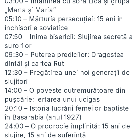
03:00 – Întâlnirea cu sora Lida și grupa
„Marta și Maria”
05:10 – Mărturia persecuției: 15 ani în
închisorile sovietice
07:50 – Inima bisericii: Slujirea secretă a
surorilor
09:30 – Puterea predicilor: Dragostea
dintâi și cartea Rut
12:30 – Pregătirea unei noi generații de
slujitori
14:00 – O poveste cutremurătoare din
pușcărie: Iertarea unui ucigaș
20:10 – Istoria lucrării femeilor baptiste
în Basarabia (anul 1927)
24:00 – O proorocie împlinită: 15 ani de
slujire, 15 ani de suferință