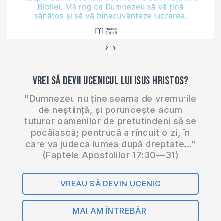
›
‹
Vrei să devii ucenicul lui Isus Hristos?
"Dumnezeu nu ține seama de vremurile
de neștiință, și poruncește acum
tuturor oamenilor de pretutindeni să se
pocăiască; pentrucă a rînduit o zi, în
care va judeca lumea după dreptate..."
(Faptele Apostolilor 17:30—31)
VREAU SĂ DEVIN UCENIC
MAI AM ÎNTREBĂRI