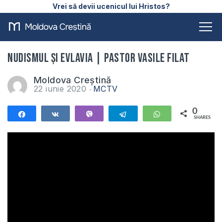
Vrei să devii ucenicul lui Hristos?
Nudismul și evlavia | Pastor Vasile Filat
Moldova Creștină
22 iunie 2020
MCTV
0
Share
Share
Vibe
Telegram
WhatsApp
SHARES