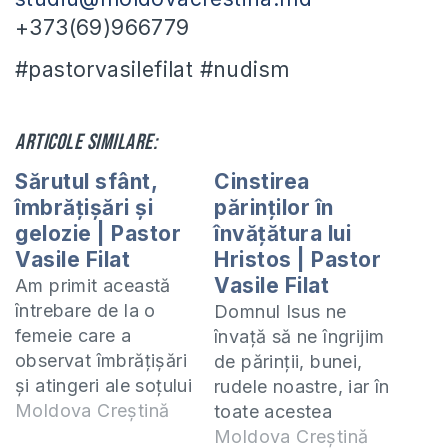
+373(69)966779
#pastorvasilefilat #nudism
Articole similare:
Sărutul sfânt,
Cinstirea
îmbrățișări și
părinților în
gelozie | Pastor
învățătura lui
Vasile Filat
Hristos | Pastor
Vasile Filat
Am primit această
întrebare de la o
Domnul Isus ne
femeie care a
învață să ne îngrijim
observat îmbrățișări
de părinții, bunei,
și atingeri ale soțului
rudele noastre, iar în
cu fetele din
Moldova Creștină
toate acestea
biserică,
trebuie să avem o
Moldova Creștină