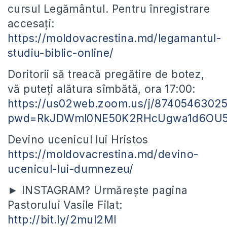
cursul Legământul. Pentru înregistrare
accesați:
https://moldovacrestina.md/legamantul-
studiu-biblic-online/
Doritorii să treacă pregătire de botez,
vă puteți alătura sîmbătă, ora 17:00:
https://us02web.zoom.us/j/8740546302
pwd=RkJDWml0NE50K2RHcUgwa1d6OU
Devino ucenicul lui Hristos
https://moldovacrestina.md/devino-
ucenicul-lui-dumnezeu/
► INSTAGRAM? Urmărește pagina
Pastorului Vasile Filat:
http://bit.ly/2mul2Ml