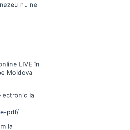
mnezeu nu ne
online LIVE în
ube Moldova
lectronic la
le-pdf/
ăm la