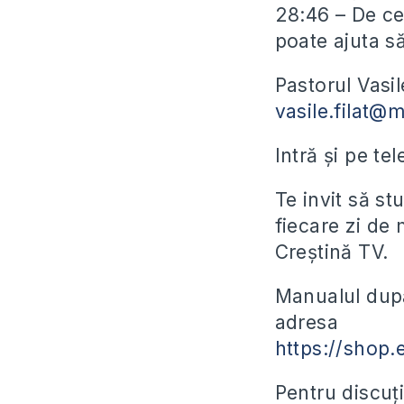
28:46 – De c
poate ajuta s
Pastorul Vasil
vasile.filat@
Intră și pe te
Te invit să st
fiecare zi de
Creștină TV.
Manualul după
adresa
https://shop.
Pentru discuți