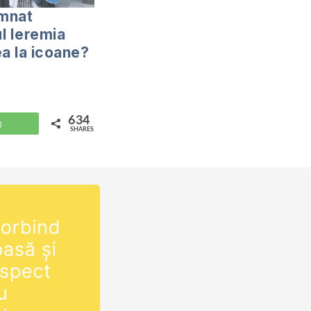
mnat
l Ieremia
ea la icoane?
634
WhatsApp
SHARES