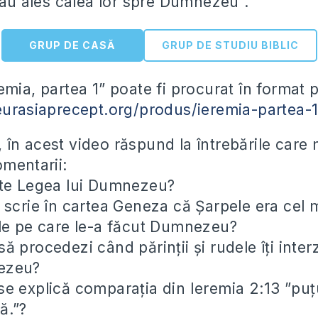
 „au ales calea lor spre Dumnezeu”.
GRUP DE CASĂ
GRUP DE STUDIU BIBLIC
mia, partea 1” poate fi procurat în format p
eurasiaprecept.org/produs/ieremia-partea-1
în acest video răspund la întrebările care 
omentarii:
ste Legea lui Dumnezeu?
scrie în cartea Geneza că Șarpele era cel m
le pe care le-a făcut Dumnezeu?
 procedezi când părinții și rudele îți inter
ezeu?
e explică comparația din Ieremia 2:13 ”puţu
ă.”?