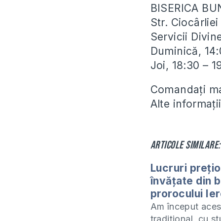
BISERICA BU
Str. Ciocârli
Servicii Divin
Duminică, 14:
Joi, 18:30 – 
Comandați man
Alte informaț
Articole similare:
Lucruri preți
învățate din b
prorocului Ie
Am început aces
tradițional, cu s