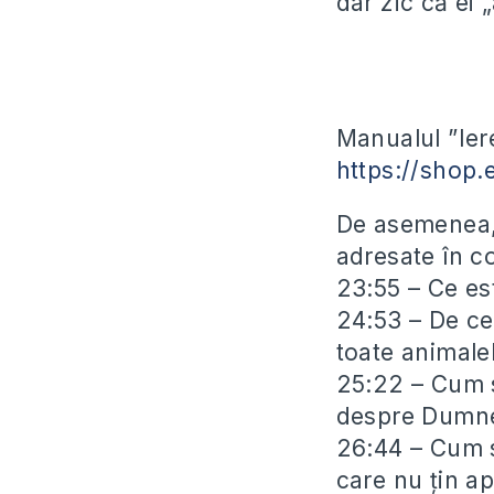
dar zic că ei
Manualul ”Iere
https://shop.
De asemenea, 
adresate în c
23:55 – Ce e
24:53 – De ce 
toate animale
25:22 – Cum să
despre Dumn
26:44 – Cum s
care nu ţin ap