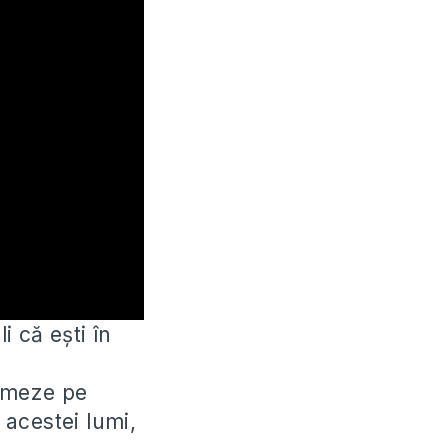
i că ești în
urmeze pe
 acestei lumi,