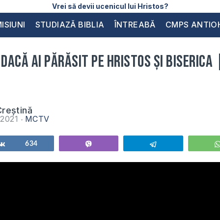
Vrei să devii ucenicul lui Hristos?
ISIUNI
STUDIAZĂ BIBLIA
ÎNTREABĂ
CMPS ANTIO
 dacă ai părăsit pe Hristos și Biserica
reștină
e 2021
MCTV
Share
634
Vibe
Telegram