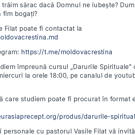
e trăim sărac dacă Domnul ne iubește? Du
ă fim bogați?
e Filat poate fi contactat la
moldovacrestina.md
legram:
https://t.me/moldovacrestina
udiem împreună cursul „Darurile Spirituale” 
 miercuri la orele 18:00, pe canalul de yout
 care studiem poate fi procurat în format e
eurasiaprecept.org/produs/darurile-spiritua
i personale cu pastorul Vasile Filat vă invit