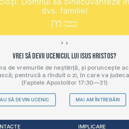
›
‹
Vrei să devii ucenicul lui Isus Hristos?
 de vremurile de neștiință, și poruncește a
ască; pentrucă a rînduit o zi, în care va judec
(Faptele Apostolilor 17:30—31)
AU SĂ DEVIN UCENIC
MAI AM ÎNTREBĂRI
NTACTE
IMPLICARE