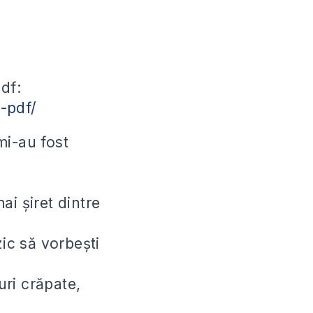
df:
-pdf/
mi-au fost
ai șiret dintre
zic să vorbești
ri crăpate,