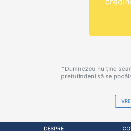
"Dumnezeu nu ține seama
pretutindeni să se pocăi
VRE
DESPRE
CO