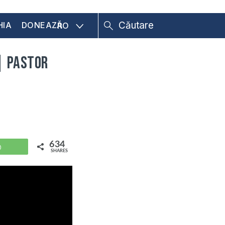
HIA
DONEAZĂ
RO
 | Pastor
634
WhatsApp
SHARES