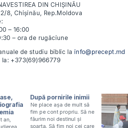
NAVESTIREA DIN CHIȘINĂU
ei 2/8, Chișinău, Rep.Moldova
e:
00 – 16:00
19:30 – ora de rugăciune
uale de studiu biblic la
info@precept.md
ii la: +373(69)966779
oase,
După pornirile inimii
iografia
Ne place așa de mult să
remia
fim pe cont propriu. Să ne
făurim noi destinul și
t an,
soarta. Să fim noi cei care
tudierea