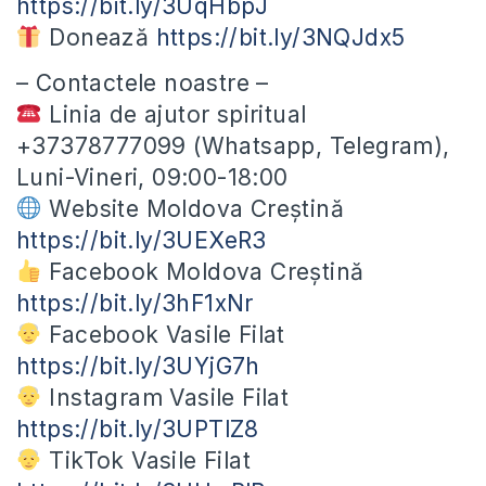
https://bit.ly/3UqHbpJ
Donează
https://bit.ly/3NQJdx5
– Contactele noastre –
Linia de ajutor spiritual
+37378777099 (Whatsapp, Telegram),
Luni-Vineri, 09:00-18:00
Website Moldova Creștină
https://bit.ly/3UEXeR3
Facebook Moldova Creștină
https://bit.ly/3hF1xNr
Facebook Vasile Filat
https://bit.ly/3UYjG7h
Instagram Vasile Filat
https://bit.ly/3UPTlZ8
TikTok Vasile Filat