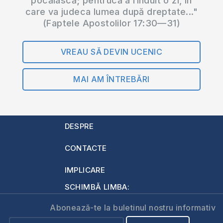
pocăiască; pentrucă a rînduit o zi, în
care va judeca lumea după dreptate..."
(Faptele Apostolilor 17:30—31)
VREAU SĂ DEVIN UCENIC
MAI AM ÎNTREBĂRI
DESPRE
CONTACTE
IMPLICARE
SCHIMBĂ LIMBA:
Abonează-te la buletinul nostru informativ