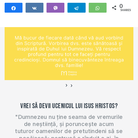
0
Share
Share
Vibe
Telegram
WhatsApp
SHARES
›
‹
Vrei să devii ucenicul lui Isus Hristos?
"Dumnezeu nu ține seama de vremurile
de neștiință, și poruncește acum
tuturor oamenilor de pretutindeni să se