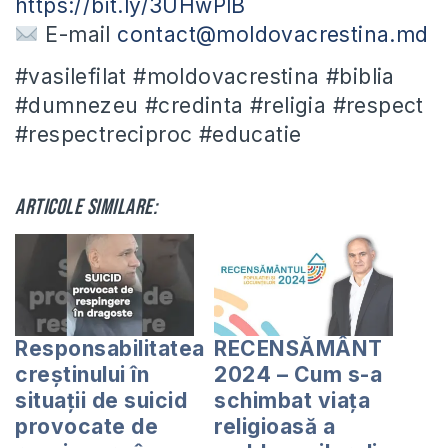
https://bit.ly/3UHwPlB
E-mail
contact@moldovacrestina.md
#vasilefilat #moldovacrestina #biblia
#dumnezeu #credinta #religia #respect
#respectreciproc #educatie
Articole similare:
Responsabilitatea
RECENSĂMÂNT
creștinului în
2024 – Cum s-a
situații de suicid
schimbat viața
provocate de
religioasă a