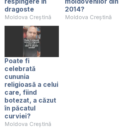
respingere în
moldovenilor din
dragoste
2014?
Moldova Creștină
Moldova Creștină
Poate fi
celebrată
cununia
religioasă a celui
care, fiind
botezat, a căzut
în păcatul
curviei?
Moldova Creștină