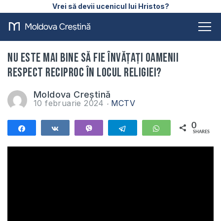
Vrei să devii ucenicul lui Hristos?
Nu este mai bine să fie învățați oamenii
respect reciproc în locul religiei?
Moldova Creștină
10 februarie 2024
MCTV
0
Share
Share
Vibe
Telegram
WhatsApp
SHARES