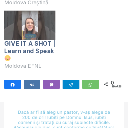
Moldova Creștină
GIVE IT A SHOT |
Learn and Speak
Moldova EFNL
0
Share
Share
Vibe
Telegram
WhatsApp
SHARES