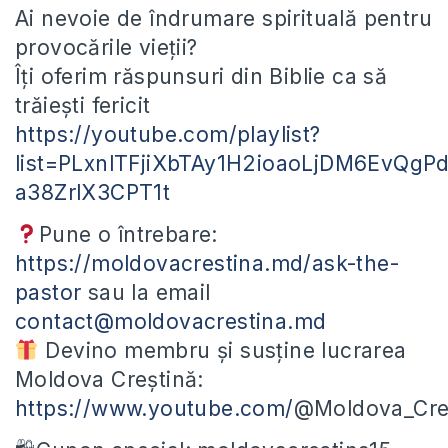
Ai nevoie de îndrumare spirituală pentru
provocările vieții?
Îți oferim răspunsuri din Biblie ca să
trăiești fericit
https://youtube.com/playlist?
list=PLxnlTFjiXbTAy1H2ioaoLjDM6EvQgP
a38ZrlX3CPT1t
Pune o întrebare:
https://moldovacrestina.md/ask-the-
pastor
sau la email
contact@moldovacrestina.md
Devino membru și susține lucrarea
Moldova Creștină:
https://www.youtube.com/
@Moldova_Cres