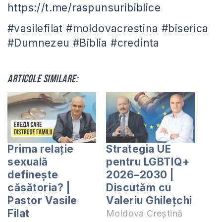
https://t.me/raspunsuribiblice
#vasilefilat #moldovacrestina #biserica
#Dumnezeu #Biblia #credinta
Articole similare:
Prima relație
Strategia UE
sexuală
pentru LGBTIQ+
definește
2026–2030 |
căsătoria? |
Discutăm cu
Pastor Vasile
Valeriu Ghilețchi
Filat
Moldova Creștină