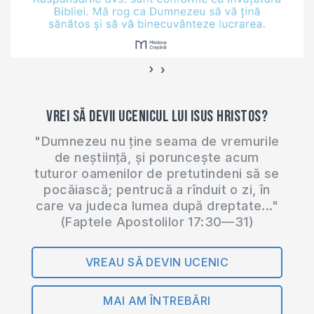
›
‹
Vrei să devii ucenicul lui Isus Hristos?
"Dumnezeu nu ține seama de vremurile
de neștiință, și poruncește acum
tuturor oamenilor de pretutindeni să se
pocăiască; pentrucă a rînduit o zi, în
care va judeca lumea după dreptate..."
(Faptele Apostolilor 17:30—31)
VREAU SĂ DEVIN UCENIC
MAI AM ÎNTREBĂRI