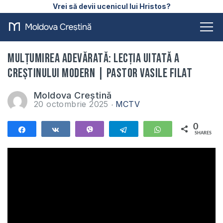
Vrei să devii ucenicul lui Hristos?
Mulțumirea adevărată: lecția uitată a
creștinului modern | Pastor Vasile Filat
Moldova Creștină
20 octombrie 2025
MCTV
0
Share
Share
Vibe
Telegram
WhatsApp
SHARES