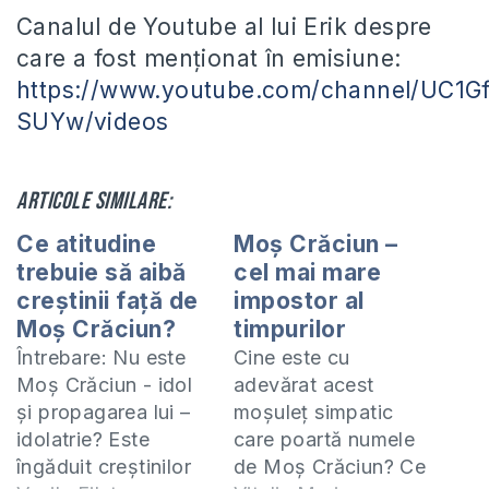
Canalul de Youtube al lui Erik despre
care a fost menționat în emisiune:
https://www.youtube.com/channel/UC1
SUYw/videos
Articole similare:
Ce atitudine
Moş Crăciun –
trebuie să aibă
cel mai mare
creştinii faţă de
impostor al
Moş Crăciun?
timpurilor
Întrebare: Nu este
Cine este cu
Moş Crăciun - idol
adevărat acest
şi propagarea lui –
moşuleţ simpatic
idolatrie? Este
care poartă numele
îngăduit creştinilor
de Moş Crăciun? Ce