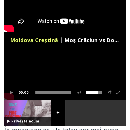
Moldova Creștină
Moș Crăciun vs Domnul Isus. Ce îi învațăm pe copii de Crăciun? | ACTUAL
00:00
Privește acum