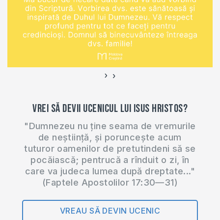
https://www.youtube.com/watch?
v=VJYc_42-1p8
Despre originea
cuvântului "Crăciun"
https://moldovacrestina.md/despre-
originea-craciunului/
›
‹
Semnificația pomului
de Crăciun
Vrei să devii ucenicul lui Isus Hristos?
https://www.youtube.com/watch?
v=47atj7OrY54
"Dumnezeu nu ține seama de vremurile
Despre Moș Crăciun
de neștiință, și poruncește acum
https://www.youtube.com/watch?
tuturor oamenilor de pretutindeni să se
v=6THjUrlSFMY
pocăiască; pentrucă a rînduit o zi, în
Este Crăciunul o
care va judeca lumea după dreptate..."
sărbătoare păgână?
(Faptele Apostolilor 17:30—31)
https://www.youtube.com/watch?
v=ugexZB9mlgc
VREAU SĂ DEVIN UCENIC