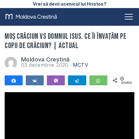
Vrei să devii ucenicul lui Hristos?
Moș Crăciun vs Domnul Isus. Ce îi învațăm pe
copii de Crăciun? | ACTUAL
Moldova Creștină
03 decembrie 2020
MCTV
0
Share
Share
Vibe
Telegram
WhatsApp
SHARES