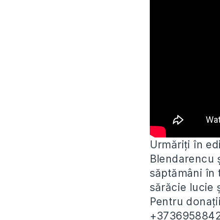
Urmăriți în e
Blendarencu și
săptămâni în 
sărăcie lucie 
Pentru donați
+373695884