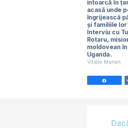
intoarcă în țar
acasă unde p
îngrijească p
și familiile lor
Interviu cu T
Rotaru, misio
moldovean în
Uganda.
Vitalie Marian
Share