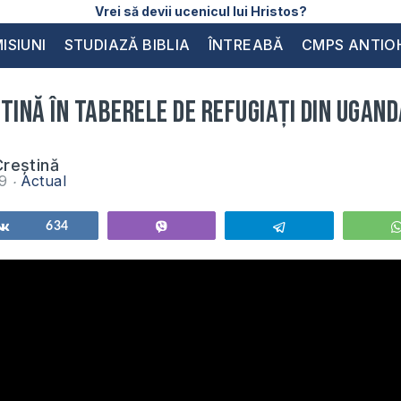
Vrei să devii ucenicul lui Hristos?
ISIUNI
STUDIAZĂ BIBLIA
ÎNTREABĂ
CMPS ANTIO
tină în taberele de refugiați din Ugand
reștină
19
Actual
Share
634
Vibe
Telegram