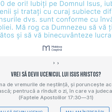
›
‹
Vrei să devii ucenicul lui Isus Hristos?
 de vremurile de neștiință, și poruncește a
ască; pentrucă a rînduit o zi, în care va judec
(Faptele Apostolilor 17:30—31)