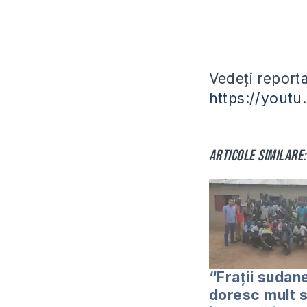
Vedeți reporta
https://yout
Articole similare:
“Frații sudane
doresc mult 