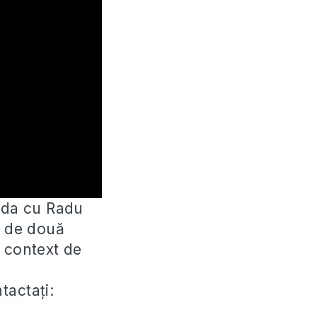
anda cu Radu
 de două
n context de
tactați: