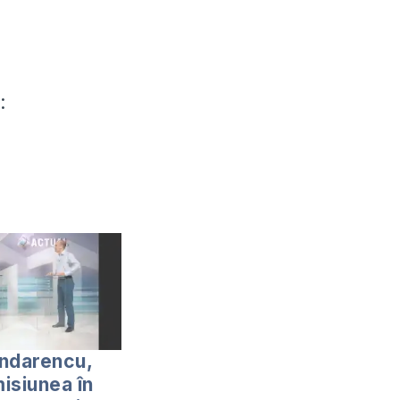
:
ndarencu,
isiunea în