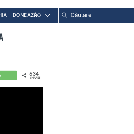
HIA
DONEAZĂ
RO
a
634
WhatsApp
SHARES