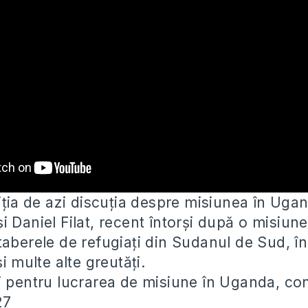
diția de azi discuția despre misiunea în Ug
 Daniel Filat, recent întorși după o
misiune
taberele de refugiați din Sudanul de Sud, î
și multe alte greutăți.
i pentru lucrarea de misiune în Uganda, con
27