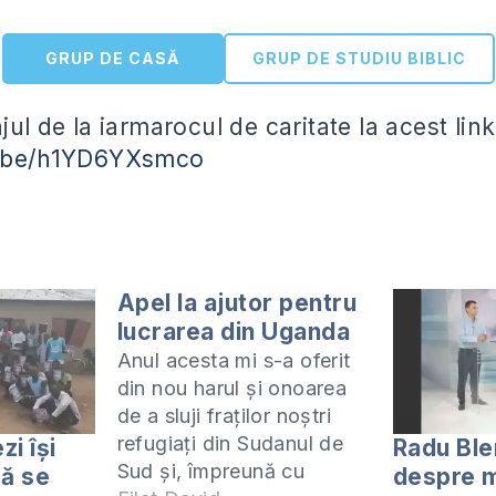
GRUP DE CASĂ
GRUP DE STUDIU BIBLIC
jul de la iarmarocul de caritate la acest link
u.be/h1YD6YXsmco
Apel la ajutor pentru
lucrarea din Uganda
Anul acesta mi s-a oferit
din nou harul și onoarea
de a sluji fraților noștri
refugiați din Sudanul de
zi își
Radu Ble
Sud și, împreună cu
să se
despre m