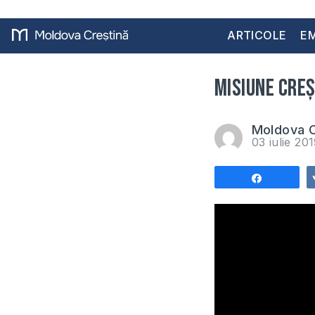
ARTICOLE
EM
Misiune creș
Moldova C
03 iulie 20
Share