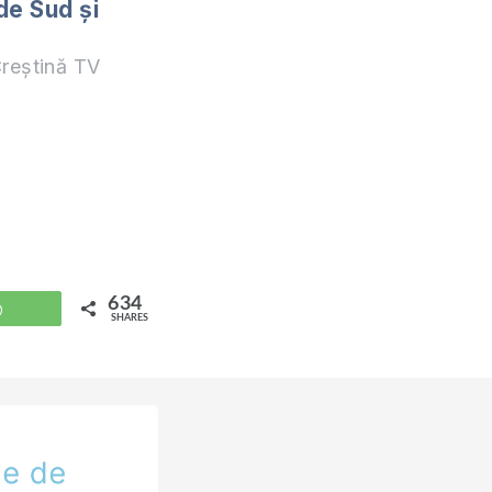
de Sud și
reștină TV
634
WhatsApp
SHARES