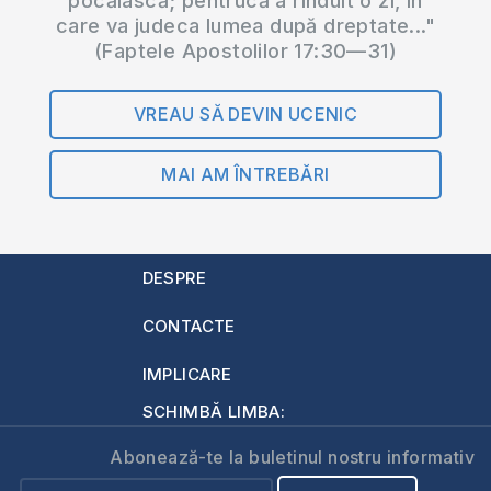
pocăiască; pentrucă a rînduit o zi, în
care va judeca lumea după dreptate..."
(Faptele Apostolilor 17:30—31)
VREAU SĂ DEVIN UCENIC
MAI AM ÎNTREBĂRI
DESPRE
CONTACTE
IMPLICARE
SCHIMBĂ LIMBA:
Abonează-te la buletinul nostru informativ