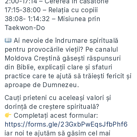
2:00-17:14 – Cererea în căsătorie
17:15-38:00 – Relația cu copiii
38:08- 1:14:32 – Misiunea prin
Taekwon-Do
Ai nevoie de îndrumare spirituală
pentru provocările vieții? Pe canalul
Moldova Creștină găsești răspunsuri
din Biblie, explicații clare și sfaturi
practice care te ajută să trăiești fericit și
aproape de Dumnezeu.
Cauți prieteni cu aceleași valori și
dorință de creștere spirituală?
Completați acest formular:
https://forms.gle/23GxbPwEqsJfbPhf6
iar noi te ajutăm să găsim cel mai