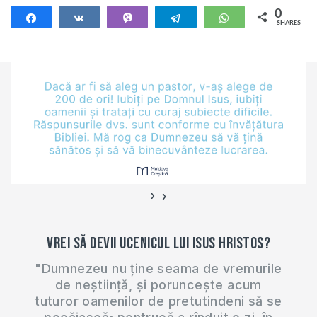
Buzilă din
0
Share
Share
Vibe
Telegram
WhatsApp
SHARES
Giurgiulești. De
asemenea, dorim să
vă prezentăm și o
nevoie ﬁnanciară a
misionarilor Ion și
Marika Ilescu din
satul Mihălașa,
raionul Telenești.
Donațiile pentru
construcția
›
‹
complexului…
Vrei să devii ucenicul lui Isus Hristos?
"Dumnezeu nu ține seama de vremurile
de neștiință, și poruncește acum
tuturor oamenilor de pretutindeni să se