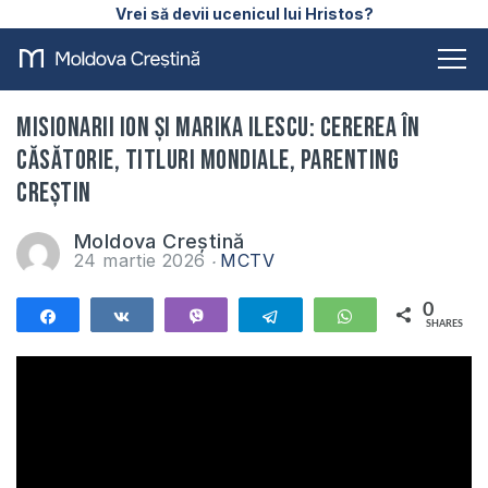
Vrei să devii ucenicul lui Hristos?
Misionarii Ion și Marika Ilescu: cererea în
căsătorie, titluri mondiale, parenting
creștin
Moldova Creștină
24 martie 2026
MCTV
0
Share
Share
Vibe
Telegram
WhatsApp
SHARES