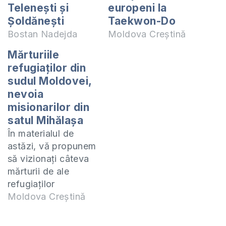
Telenești și
europeni la
Șoldănești
Taekwon-Do
Bostan Nadejda
Moldova Creștină
Mărturiile
refugiaților din
sudul Moldovei,
nevoia
misionarilor din
satul Mihălașa
În materialul de
astăzi, vă propunem
să vizionați câteva
mărturii de ale
refugiaților
ucraineni, care și-au
Moldova Creștină
găsit refugiu în casa
pastorului Alexandru