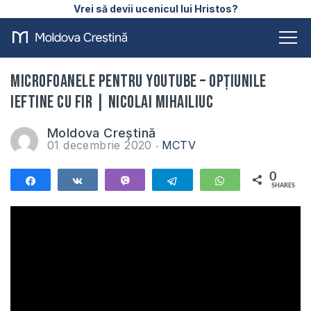
Vrei să devii ucenicul lui Hristos?
Microfoanele pentru YouTube – Opțiunile
ieftine cu fir | Nicolai Mihailiuc
Moldova Creștină
01 decembrie 2020
MCTV
0
Share
Share
Vibe
Telegram
WhatsApp
SHARES