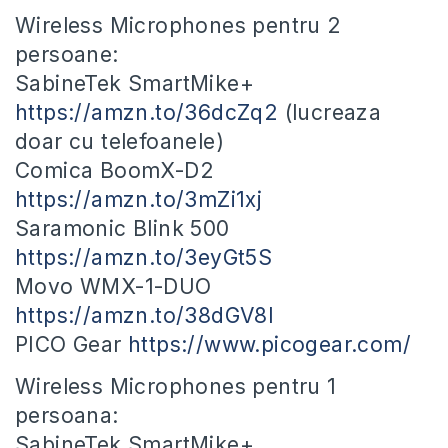
Wireless Microphones pentru 2
persoane:
SabineTek SmartMike+
https://amzn.to/36dcZq2
(lucreaza
doar cu telefoanele)
Comica BoomX-D2
https://amzn.to/3mZi1xj
Saramonic Blink 500
https://amzn.to/3eyGt5S
Movo WMX-1-DUO
https://amzn.to/38dGV8l
PICO Gear
https://www.picogear.com/
Wireless Microphones pentru 1
persoana:
SabineTek SmartMike+