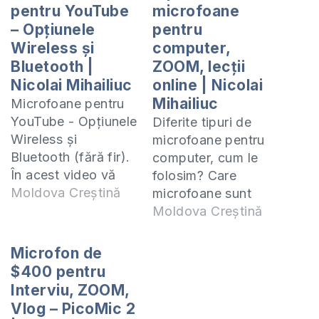
pentru YouTube
microfoane
– Opțiunele
pentru
Wireless și
computer,
Bluetooth |
ZOOM, lecții
Nicolai Mihailiuc
online | Nicolai
Mihailiuc
Microfoane pentru
YouTube - Opțiunele
Diferite tipuri de
Wireless și
microfoane pentru
Bluetooth (fără fir).
computer, cum le
În acest video vă
folosim? Care
prezint ce opțiuni
Moldova Creștină
microfoane sunt
sunt și care puteți
cele mai bune să le
Moldova Creștină
să le folosiți atunci
folosim mai ales
cînd vreți să vă
atunci cînd merge
Microfon de
achiziționați un
vorba să facem
$400 pentru
microfon fără fir
lecții prin Zoom,
Interviu, ZOOM,
pentru al folosi la
aplicația tot mai des
Vlog – PicoMic 2
filmările video
întîlnită în perioada