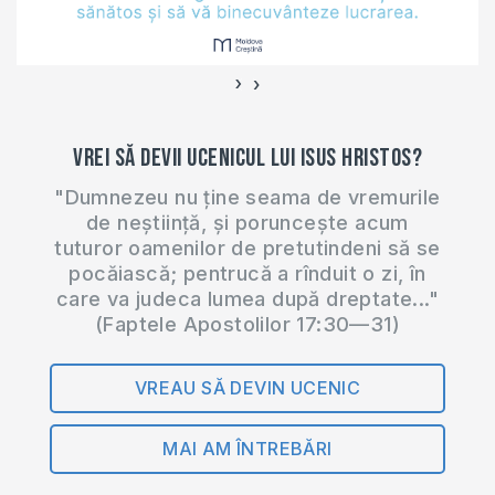
https://amzn.to/338tKVG
https://amzn.to/3GkxzGd
- 2 microfoane
›
‹
https://amzn.to/3q5DhWJ
- 1 microfon
Vrei să devii ucenicul lui Isus Hristos?
Contactați-ne la
adresa de mail:
"Dumnezeu nu ține seama de vremurile
contact@moldovacrestina.md
de neștiință, și poruncește acum
Urmăriți-ne pe
tuturor oamenilor de pretutindeni să se
Facebook:
pocăiască; pentrucă a rînduit o zi, în
https://www.facebook.com/moldovacrestina…
care va judeca lumea după dreptate..."
(Faptele Apostolilor 17:30—31)
VREAU SĂ DEVIN UCENIC
MAI AM ÎNTREBĂRI