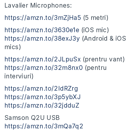
Lavalier Microphones:
https://amzn.to/3mZjHa5
(5 metri)
https://amzn.to/3630e1e
(iOS mic)
https://amzn.to/38exJ3y
(Android & iOS
mics)
https://amzn.to/2JLpuSx
(prentru vant)
https://amzn.to/32m8nx0
(pentru
interviuri)
https://amzn.to/2IdRZrg
https://amzn.to/3p5ybXJ
https://amzn.to/32jdduZ
Samson Q2U USB
https://amzn.to/3mQa7q2