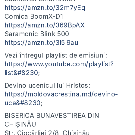
https://amzn.to/32m7yEq
Comica BoomX-D1
https://amzn.to/369BpAX
Saramonic Blink 500
https://amzn.to/3l5l9au
Vezi întregul playlist de emisiuni:
https://www.youtube.com/playlist?
list&#8230
;
Devino ucenicul lui Hristos:
https://moldovacrestina.md/devino-
uce&#8230
;
BISERICA BUNAVESTIREA DIN
CHIȘINĂU
Str. Ciocârliei 2/8, Chișinău,