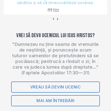
https://amzn.to/3muaFmE
(Recomand)
https://amzn.to/2RxXsNX…
›
‹
Vrei să devii ucenicul lui Isus Hristos?
"Dumnezeu nu ține seama de vremurile
de neștiință, și poruncește acum
tuturor oamenilor de pretutindeni să se
pocăiască; pentrucă a rînduit o zi, în
care va judeca lumea după dreptate..."
(Faptele Apostolilor 17:30—31)
VREAU SĂ DEVIN UCENIC
MAI AM ÎNTREBĂRI