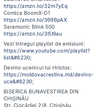
https://amzn.to/32m7yEq
Comica BoomX-D1
https://amzn.to/369BpAX
Saramonic Blink 500
https://amzn.to/3l5l9au
Vezi întregul playlist de emisiuni:
https://www.youtube.com/playlist?
list&#8230
;
Devino ucenicul lui Hristos:
https://moldovacrestina.md/devino-
uce&#8230
;
BISERICA BUNAVESTIREA DIN
CHIȘINĂU
Str. Ciocârliei 2/8, Chișinău,