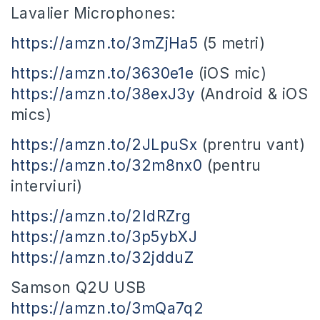
Lavalier Microphones:
https://amzn.to/3mZjHa5
(5 metri)
https://amzn.to/3630e1e
(iOS mic)
https://amzn.to/38exJ3y
(Android & iOS
mics)
https://amzn.to/2JLpuSx
(prentru vant)
https://amzn.to/32m8nx0
(pentru
interviuri)
https://amzn.to/2IdRZrg
https://amzn.to/3p5ybXJ
https://amzn.to/32jdduZ
Samson Q2U USB
https://amzn.to/3mQa7q2