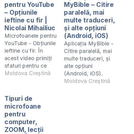
pentru YouTube
MyBible – Citire
– Opțiunile
paralelă, mai
ieftine cu fir |
multe traduceri,
Nicolai Mihailiuc
și alte opțiuni
(Android, iOS)
Microfoanele pentru
YouTube - Obțiunile
Aplicația MyBible -
ieftine cu fir. În
Citire paralelă, mai
acest video primiți
multe traduceri, și
sfaturi pentru ce
alte opțiuni
microafoane puteți
Moldova Creștină
(Android, iOS).
folosi atunci cînd
Citim Biblia folosind
Moldova Creștină
faceți o înregistrare
aplicația MyBiblie.
pentru YouTube și
Detalii despre cum
Tipuri de
anume care sunt
lucrează această
microfoane
cele mai bune
aplicație și tot ce
pentru
obțiuni la cele mai
trebuie să știm
computer,
ieftine microfoane
despre ea vedeți în
ZOOM, lecții
cu fir. Lavalier
video. Contactați-ne