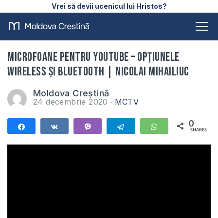
Vrei să devii ucenicul lui Hristos?
Microfoane pentru YouTube – Opțiunele
Wireless și Bluetooth | Nicolai Mihailiuc
Moldova Creștină
24 decembrie 2020
MCTV
0
Share
Share
Vibe
Telegram
WhatsApp
SHARES