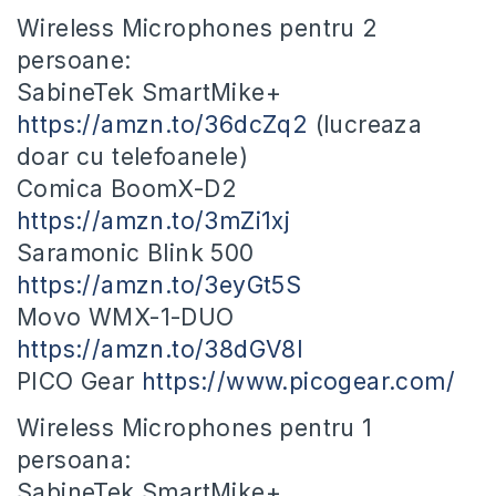
Wireless Microphones pentru 2
persoane:
SabineTek SmartMike+
https://amzn.to/36dcZq2
(lucreaza
doar cu telefoanele)
Comica BoomX-D2
https://amzn.to/3mZi1xj
Saramonic Blink 500
https://amzn.to/3eyGt5S
Movo WMX-1-DUO
https://amzn.to/38dGV8l
PICO Gear
https://www.picogear.com/
Wireless Microphones pentru 1
persoana:
SabineTek SmartMike+