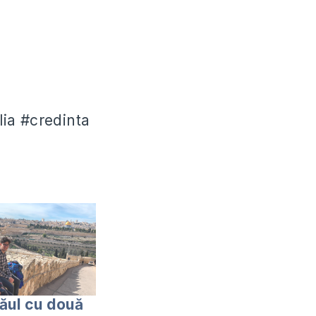
ia #credinta
răul cu două