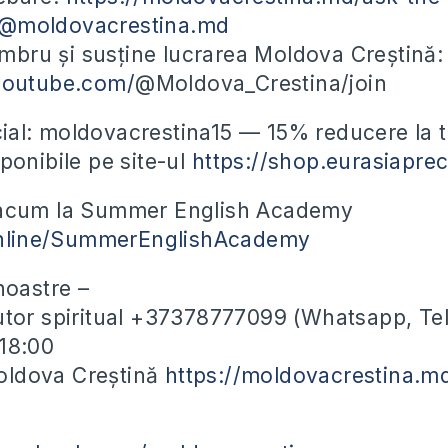
t@moldovacrestina.md
bru și susține lucrarea Moldova Creștină:
youtube.com/
@Moldova_Crestina/join
al: moldovacrestina15 — 15% reducere la 
ponibile pe site-ul
https://shop.eurasiapre
 acum la Summer English Academy
.online/SummerEnglishAcademy
noastre –
utor spiritual +37378777099 (Whatsapp, Te
-18:00
ldova Creștină
https://moldovacrestina.m