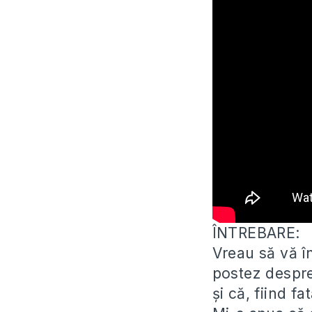
ÎNTREBARE:
Vreau să vă î
postez despr
și că, fiind f