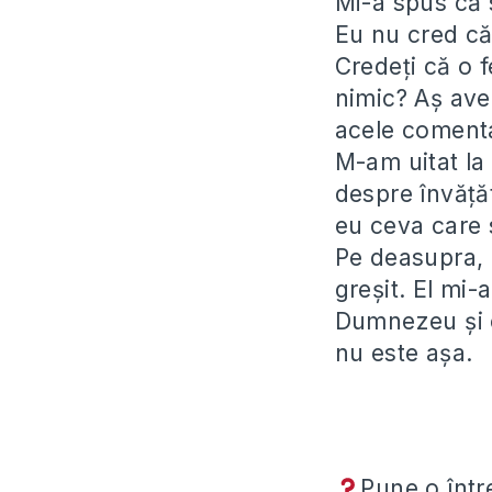
Mi-a spus că 
Eu nu cred că
Credeți că o 
nimic? Aș ave
acele comenta
M-am uitat la
despre învăță
eu ceva care 
Pe deasupra, 
greșit. El mi-
Dumnezeu și c
nu este așa.
Pune o înt