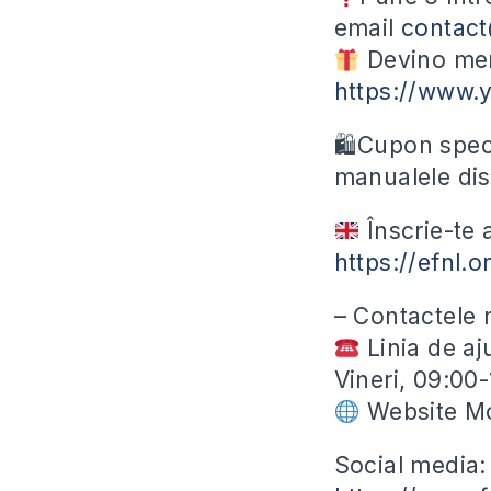
email
contac
Devino mem
https://www.
🛍Cupon speci
manualele dis
Înscrie-te
https://efnl
– Contactele 
Linia de aj
Vineri, 09:00
Website Mo
Social media: