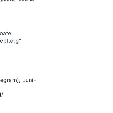
toate
cept.org
”
legram), Luni-
d/