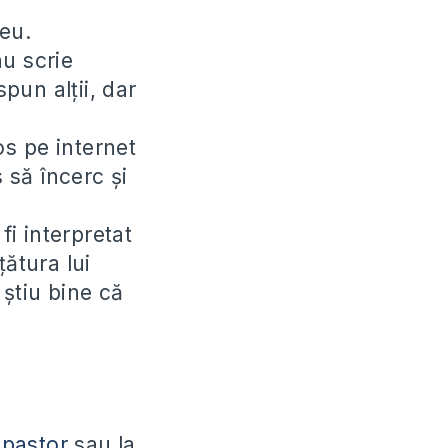
eu.
nu scrie
pun alții, dar
s pe internet
 să încerc și
i interpretat
țătura lui
știu bine că
-pastor
sau la