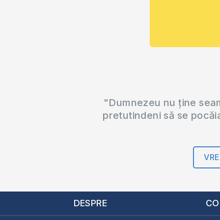
"Dumnezeu nu ține seama
pretutindeni să se pocăi
VRE
DESPRE
CO