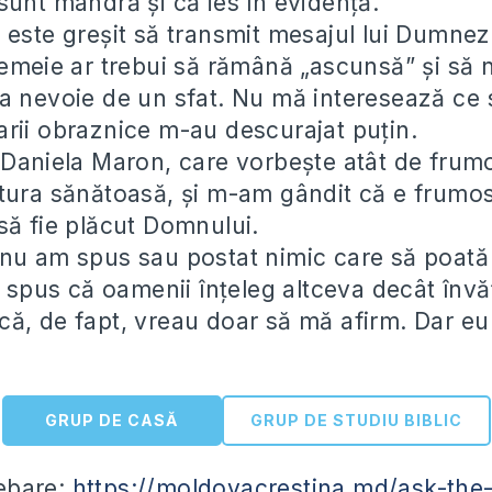
sunt mândră și că ies în evidență.
 este greșit să transmit mesajul lui Dumnez
femeie ar trebui să rămână „ascunsă” și să 
a nevoie de un sfat. Nu mă interesează ce s
rii obraznice m-au descurajat puțin.
 Daniela Maron, care vorbește atât de frumo
tura sănătoasă, și m-am gândit că e frumos
să fie plăcut Domnului.
nu am spus sau postat nimic care să poată f
a spus că oamenii înțeleg altceva decât învă
ă, de fapt, vreau doar să mă afirm. Dar eu 
GRUP DE CASĂ
GRUP DE STUDIU BIBLIC
rebare:
https://moldovacrestina.md/ask-the