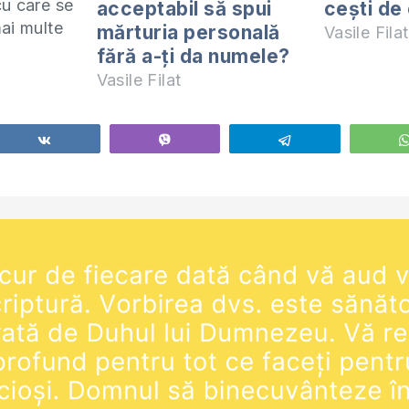
u care se
acceptabil să spui
cești de
ai multe
mărturia personală
Vasile Filat
continent.
fără a-ți da numele?
 mașinii cu
Vasile Filat
sesiune
, mi-a
știn
Share
Vibe
Telegram
 Are o…