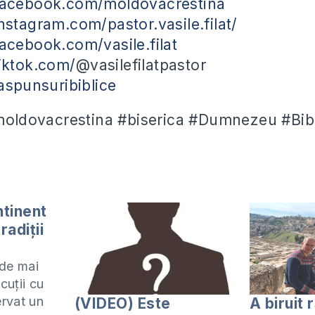
facebook.com/moldovacrestina
nstagram.com/pastor.vasile.filat/
acebook.com/vasile.filat
iktok.com/
@vasilefilatpastor
raspunsuribiblice
#moldovacrestina #biserica #Dumnezeu #Bibl
ntinent
radiții
 de mai
cuții cu
rvat un
(VIDEO) Este
A biruit 