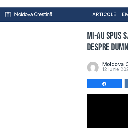
ARTICOLE
EM
Mi-au spus s
despre Dum
Moldova C
12 iunie 2
Share