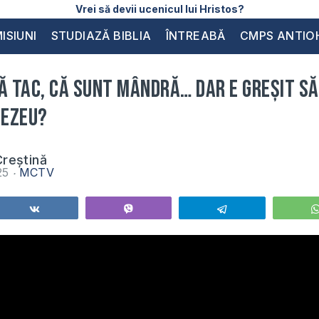
Vrei să devii ucenicul lui Hristos?
ISIUNI
STUDIAZĂ BIBLIA
ÎNTREABĂ
CMPS ANTIO
ă tac, că sunt mândră… Dar e greșit s
nezeu?
reștină
025
MCTV
Share
Vibe
Telegram