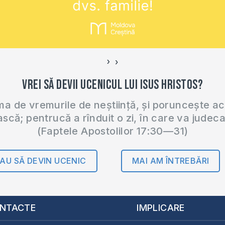
›
‹
Vrei să devii ucenicul lui Isus Hristos?
 de vremurile de neștiință, și poruncește a
ască; pentrucă a rînduit o zi, în care va judec
(Faptele Apostolilor 17:30—31)
AU SĂ DEVIN UCENIC
MAI AM ÎNTREBĂRI
NTACTE
IMPLICARE