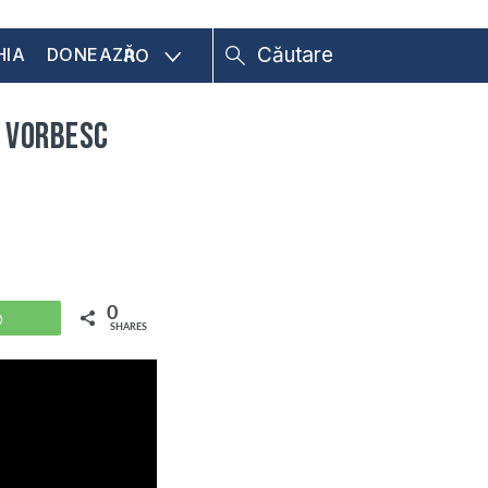
HIA
DONEAZĂ
RO
ă vorbesc
0
WhatsApp
SHARES