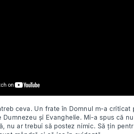
ntreb ceva. Un frate în Domnul m-a criticat
e Dumnezeu și Evanghelie. Mi-a
spus că nu
ată, nu ar trebui să postez nimic. Să țin pent