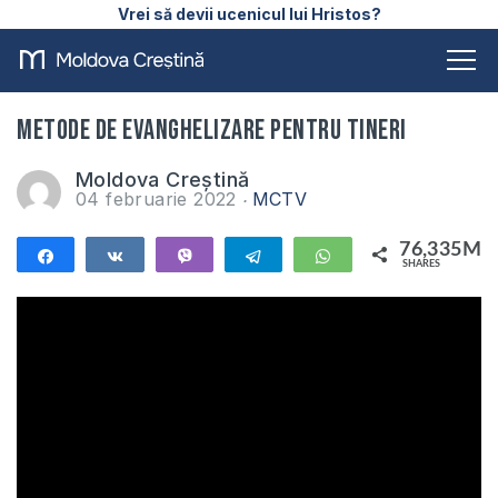
Vrei să devii ucenicul lui Hristos?
Metode de Evanghelizare pentru Tineri
Moldova Creștină
04 februarie 2022
MCTV
76,335M
Share
Share
Vibe
Telegram
WhatsApp
SHARES
76,335M