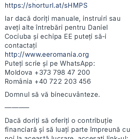
https://shorturl.at/sHMPS
Iar dacă doriți manuale, instruiri sau
aveți alte întrebări pentru Daniel
Cociuba și echipa EE puteți să-i
contactați
http://www.eeromania.org
Puteți scrie și pe WhatsApp:
Moldova +373 798 47 200
România +40 722 203 456
Domnul să vă binecuvânteze.
–––––––
Dacă doriți să oferiți o contribuție
financiară și să luați parte împreună cu
noi la această lucrare, accesați link-ul: