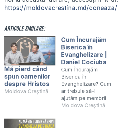
https://moldovacrestina.md/doneaza/
Articole similare:
Cum Încurajăm
Biserica în
Evanghelizare |
Daniel Cociuba
Mă pierd când
Cum Încurajăm
spun oamenilor
Biserica în
despre Hristos
Evanghelizare? Cum
ar trebuie să-i
Moldova Creștină
ajutăm pe membrii
din biserică ca să
Moldova Creștină
iasă și să spună
evanghelia în
stradă? Episoadele