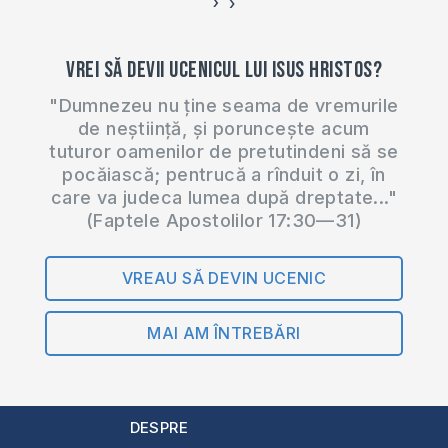
›
‹
Vrei să devii ucenicul lui Isus Hristos?
"Dumnezeu nu ține seama de vremurile
de neștiință, și poruncește acum
tuturor oamenilor de pretutindeni să se
pocăiască; pentrucă a rînduit o zi, în
care va judeca lumea după dreptate..."
(Faptele Apostolilor 17:30—31)
VREAU SĂ DEVIN UCENIC
MAI AM ÎNTREBĂRI
DESPRE