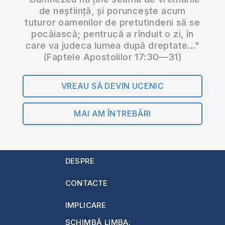
de neștiință, și poruncește acum
tuturor oamenilor de pretutindeni să se
pocăiască; pentrucă a rînduit o zi, în
care va judeca lumea după dreptate..."
(Faptele Apostolilor 17:30—31)
VREAU SĂ DEVIN UCENIC
MAI AM ÎNTREBĂRI
DESPRE
CONTACTE
IMPLICARE
SCHIMBĂ LIMBA: