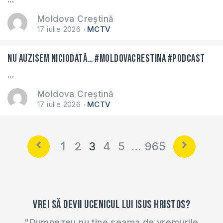
Moldova Creștină
17 iulie 2026
MCTV
Nu auzisem niciodată… #moldovacrestina #podcast
...
Moldova Creștină
17 iulie 2026
MCTV
1
2
3
4
5
…
965
Vrei să devii ucenicul lui Isus Hristos?
"Dumnezeu nu ține seama de vremurile