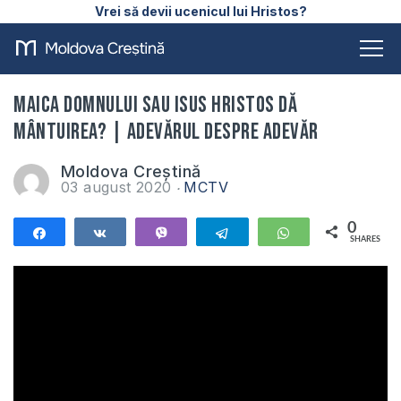
Vrei să devii ucenicul lui Hristos?
Maica Domnului sau Isus Hristos dă
mântuirea? | Adevărul despre Adevăr
Moldova Creștină
03 august 2020
MCTV
0
Share
Share
Vibe
Telegram
WhatsApp
SHARES