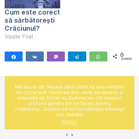
Cum este corect
să sărbătorești
Crăciunul?
Vasile Filat
0
Share
Share
Vibe
Telegram
WhatsApp
SHARES
›
‹