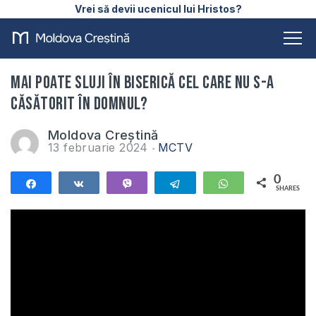
Vrei să devii ucenicul lui Hristos?
Mai poate sluji în biserică cel care nu s-a
căsătorit în Domnul?
Moldova Creștină
13 februarie 2024
MCTV
0
Share
Share
Vibe
Telegram
WhatsApp
SHARES