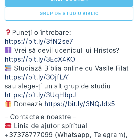
GRUP DE STUDIU BIBLIC
Puneți o întrebare:
https://bit.ly/3fN2se7
Vrei să devii ucenicul lui Hristos?
https://bit.ly/3EcX4KO
Studiază Biblia online cu Vasile Filat
https://bit.ly/3OjfLA1
sau alege-ți un alt grup de studiu
https://bit.ly/3UqHbpJ
Donează
https://bit.ly/3NQJdx5
– Contactele noastre –
Linia de ajutor spiritual
+37378777099 (Whatsapp, Telegram),