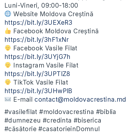
Luni-Vineri, 09:00-18:00
Website Moldova Creștină
https://bit.ly/3UEXeR3
Facebook Moldova Creștină
https://bit.ly/3hF1xNr
Facebook Vasile Filat
https://bit.ly/3UYjG7h
Instagram Vasile Filat
https://bit.ly/3UPTlZ8
TikTok Vasile Filat
https://bit.ly/3UHwPlB
E-mail
contact@moldovacrestina.md
#vasilefilat #moldovacrestina #biblia
#dumnezeu #credinta #biserica
#căsătorie #casatorieinDomnul