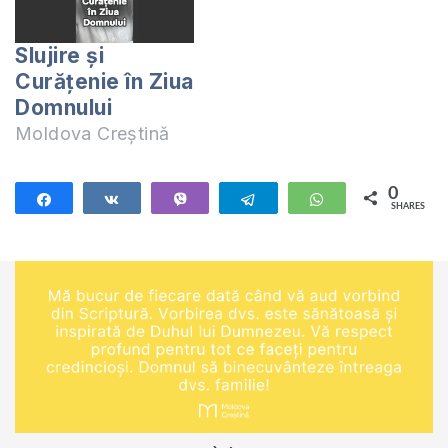
Slujire și
Curățenie în Ziua
Domnului
Moldova Creștină
0
Share
Share
Vibe
Telegram
WhatsApp
SHARES