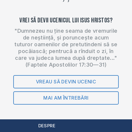
›
‹
Vrei să devii ucenicul lui Isus Hristos?
"Dumnezeu nu ține seama de vremurile
de neștiință, și poruncește acum
tuturor oamenilor de pretutindeni să se
pocăiască; pentrucă a rînduit o zi, în
care va judeca lumea după dreptate..."
(Faptele Apostolilor 17:30—31)
VREAU SĂ DEVIN UCENIC
MAI AM ÎNTREBĂRI
DESPRE