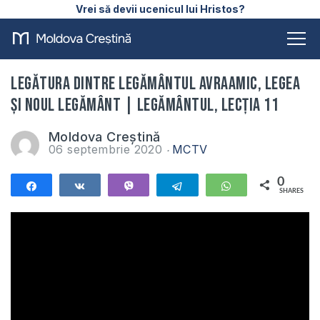
Vrei să devii ucenicul lui Hristos?
Legătura dintre legământul Avraamic, Legea
și Noul Legământ | Legământul, lecția 11
Moldova Creștină
06 septembrie 2020
MCTV
0
Share
Share
Vibe
Telegram
WhatsApp
SHARES