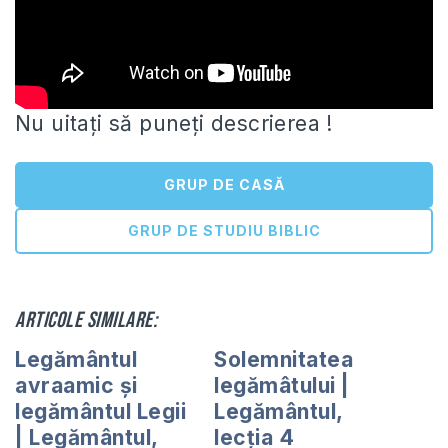
Nu uitați să puneți descrierea !
GRUP DE CASĂ
GRUP DE STUDIU BIBLIC
Articole similare:
Legământul
Solemnitatea
avraamic și
legămâtului |
legământul Legii
Legământul,
| Legământul,
lecția 4