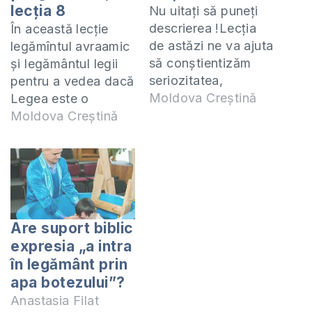
lecția 8
Nu uitați să puneți
descrierea !Lecția
În această lecție
de astăzi ne va ajuta
legămîntul avraamic
să conștientizăm
și legământul legii
seriozitatea,
pentru a vedea dacă
gravitatea unui
Moldova Creștină
Legea este o
legământ, să
extindere a
Moldova Creștină
înțelegem bine că
legământului
respectarea
avraamic sau este
legământului aduce
un alt legământ și
binecuvântare,
care este legătura
călcarea legământul
dintre aceste două
aduce consecințe
legăminte. Această
Are suport biblic
grave în viața unui
lecție este o
expresia „a intra
credincios. Această
înregistrare la lecția
în legământ prin
lecție este o
de studiu biblic
apa botezului”?
înregistrare de la
online pe care îl
Anastasia Filat
prima lecție de
conduc în fiecare