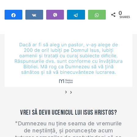
studiu biblic online
miercuri,…
pe care îl…
0
Share
Share
Vibe
Telegram
WhatsApp
SHARES
›
‹
Vrei să devii ucenicul lui Isus Hristos?
"Dumnezeu nu ține seama de vremurile
de neștiință, și poruncește acum