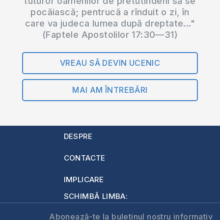
tuturor oamenilor de pretutindeni să se
pocăiască; pentrucă a rînduit o zi, în
care va judeca lumea după dreptate..."
(Faptele Apostolilor 17:30—31)
VREAU SĂ DEVIN UCENIC
MAI AM ÎNTREBĂRI
DESPRE
CONTACTE
IMPLICARE
SCHIMBĂ LIMBA:
Abonează-te la buletinul nostru informativ