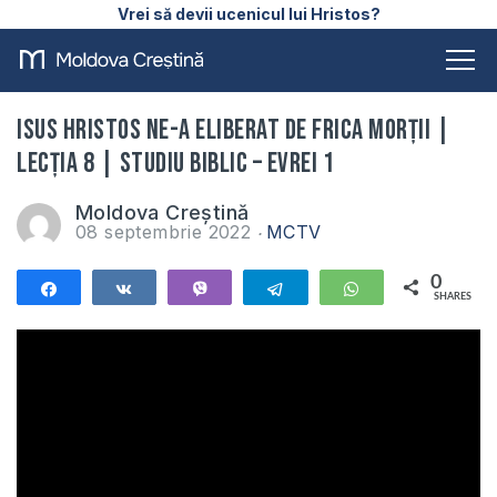
Vrei să devii ucenicul lui Hristos?
Isus Hristos ne-a eliberat de frica morții |
Lecția 8 | Studiu Biblic – Evrei 1
Moldova Creștină
08 septembrie 2022
MCTV
0
Share
Share
Vibe
Telegram
WhatsApp
SHARES