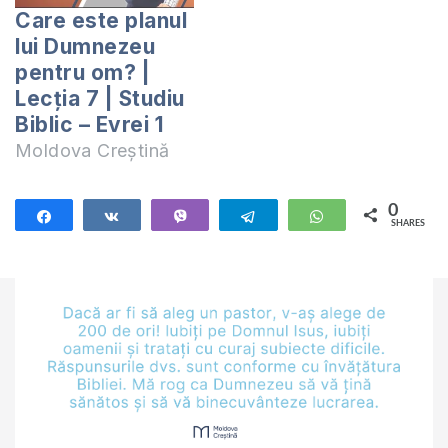
Care este planul
lui Dumnezeu
pentru om? |
Lecția 7 | Studiu
Biblic – Evrei 1
Moldova Creștină
0
Share
Share
Vibe
Telegram
WhatsApp
SHARES