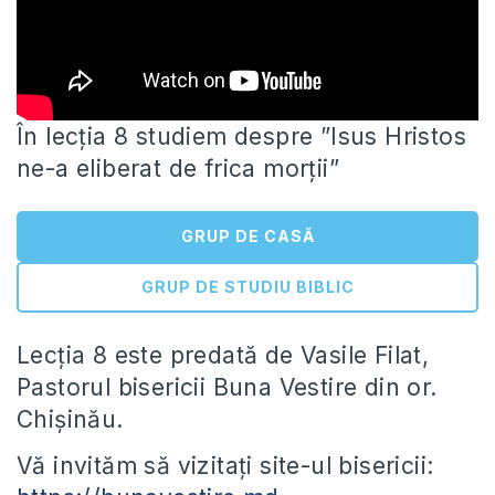
În lecția 8 studiem despre ”Isus Hristos
ne-a eliberat de frica morții”
GRUP DE CASĂ
GRUP DE STUDIU BIBLIC
Lecția 8 este predată de Vasile Filat,
Pastorul bisericii
Buna Vestire din or.
Chișinău.
Vă invităm să vizitați site-ul bisericii: