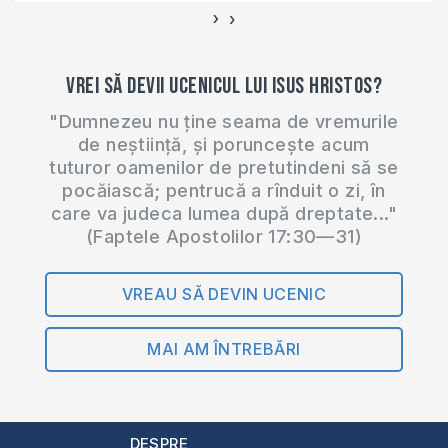
›
‹
Vrei să devii ucenicul lui Isus Hristos?
"Dumnezeu nu ține seama de vremurile
de neștiință, și poruncește acum
tuturor oamenilor de pretutindeni să se
pocăiască; pentrucă a rînduit o zi, în
care va judeca lumea după dreptate..."
(Faptele Apostolilor 17:30—31)
VREAU SĂ DEVIN UCENIC
MAI AM ÎNTREBĂRI
DESPRE