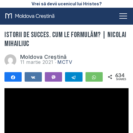
Vrei să devii ucenicul lui Hristos?
Istorii de succes. Cum le formulăm? | Nicolai
Mihailiuc
Moldova Creștină
11 martie 2021
MCTV
634
Share
Share
Vibe
Telegram
WhatsApp
SHARES
634