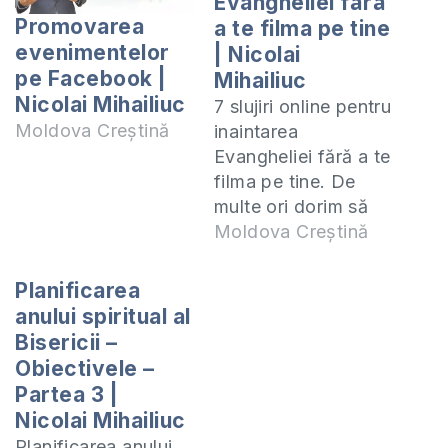
Evangheliei fără
Promovarea
a te filma pe tine
evenimentelor
| Nicolai
pe Facebook |
Mihailiuc
Nicolai Mihailiuc
7 slujiri online pentru
Moldova Creștină
inaintarea
Evangheliei fără a te
filma pe tine. De
multe ori dorim să
lucrăm pentru
Moldova Creștină
înaintarea
Evanghelieie dar nu
Planificarea
dorim să apărem în
anului spiritual al
cadru din diferite
Bisericii –
motive. În acest
Obiectivele –
video vă prezentăm
Partea 3 |
7 slujiri online pentru
Nicolai Mihailiuc
inaintarea
Planificarea anului