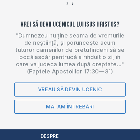
›
‹
Vrei să devii ucenicul lui Isus Hristos?
"Dumnezeu nu ține seama de vremurile
de neștiință, și poruncește acum
tuturor oamenilor de pretutindeni să se
pocăiască; pentrucă a rînduit o zi, în
care va judeca lumea după dreptate..."
(Faptele Apostolilor 17:30—31)
VREAU SĂ DEVIN UCENIC
MAI AM ÎNTREBĂRI
DESPRE