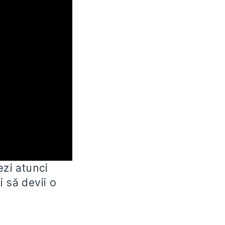
ezi atunci
ti să
devii o