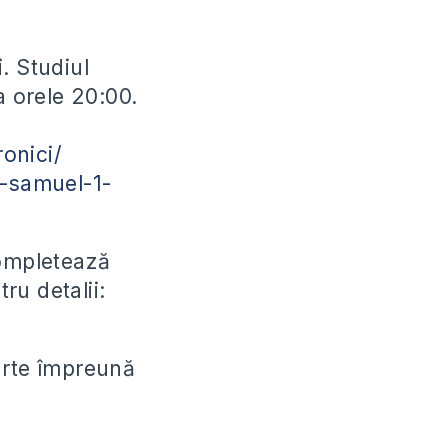
. Studiul
a orele 20:00.
onici/
2-samuel-1-
completează
ru detalii:
parte împreună