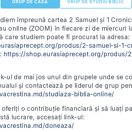
GRUP DE CASĂ
GRUP DE STUDIU BIBLIC
tudiem împreună cartea 2 Samuel și 1 Cronici
au online (ZOOM) în fiecare zi de miercuri l
 care studiem poate fi procurat la adresa:
eurasiaprecept.org/produs/2-samuel-si-1-cr
F:
https://shop.eurasiaprecept.org/produs/
ink-ul de mai jos unul din grupele unde se 
alul și contactează pe liderul de grup pent
vacrestina.md/studiaza-biblia-online/
 oferiți o contribuție financiară și să luați 
stă lucrare, accesați link-ul:
ovacrestina.md/doneaza/