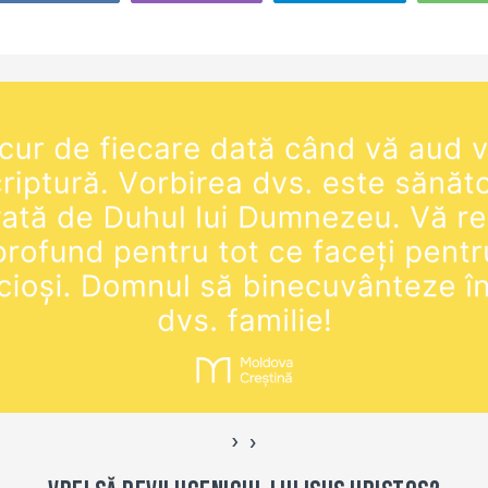
ci/ În
care studiem poate fi
fiecare zi 
procurat la adresa:
orele 20:0
asiaprecept.org/produs/2-
https://shop.eurasiaprecept.org/produs
după care
-pdf/
samuel-si-1-cronici/…
›
‹