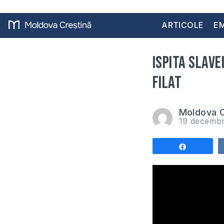
ARTICOLE
EM
Ispita slave
Filat
Moldova C
19 decembr
Share