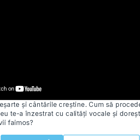
deșarte și cântările creștine. Cum să proced
 te-a înzestrat cu calități vocale și doreș
vii faimos?