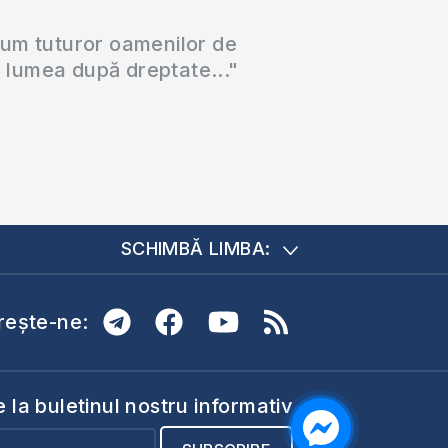
cum tuturor oamenilor de
a lumea după dreptate..."
SCHIMBĂ LIMBA:
ește-ne:
la buletinul nostru informativ