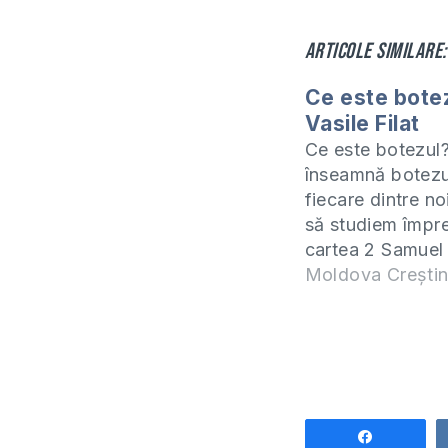
Articole similare:
Ce este botez
Vasile Filat
Ce este botezul
înseamnă botezu
fiecare dintre no
să studiem împr
cartea 2 Samuel 
Cronici. Studiul 
Moldova Crești
predau online (
fiecare zi de mie
orele 20:00. Ma
după care studi
fi procurat la ad
https://shop.eur
Share