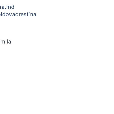
na.md
ldovacrestina
ăm la