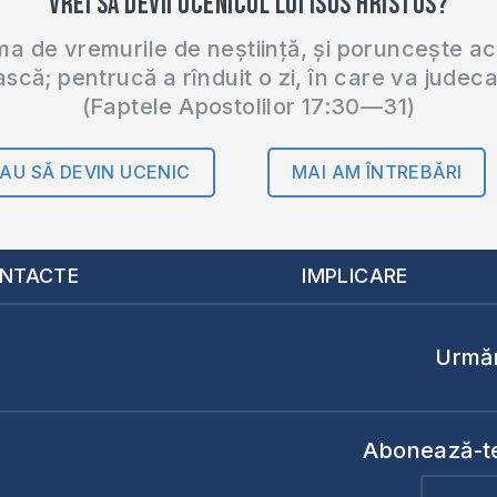
Vrei să devii ucenicul lui Isus Hristos?
 de vremurile de neștiință, și poruncește a
ască; pentrucă a rînduit o zi, în care va judec
(Faptele Apostolilor 17:30—31)
AU SĂ DEVIN UCENIC
MAI AM ÎNTREBĂRI
NTACTE
IMPLICARE
Urmăr
Abonează-te 