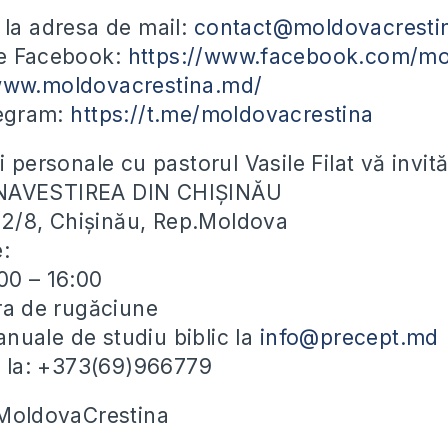
 la adresa de mail:
contact@moldovacresti
pe Facebook:
https://www.facebook.com/mo
/www.moldovacrestina.md/
legram:
https://t.me/moldovacrestina
i personale cu pastorul Vasile Filat vă invit
NAVESTIREA DIN CHIȘINĂU
ei 2/8, Chișinău, Rep.Moldova
e:
00 – 16:00
ora de rugăciune
uale de studiu biblic la
info@precept.md
ii la: +373(69)966779
#MoldovaCrestina