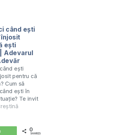
ci când ești
 înjosit
ă ești
 | Adevarul
Adevăr
 când ești
njosit pentru că
in? Cum să
când ești în
ituație? Te invit
m împreună
reștină
amuel și 1
udiul acesta îl
ine (ZOOM) în
0
WhatsApp
SHARES