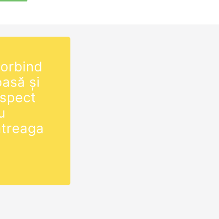
de miercuri la
0. Manualul
/2-
 studiem…