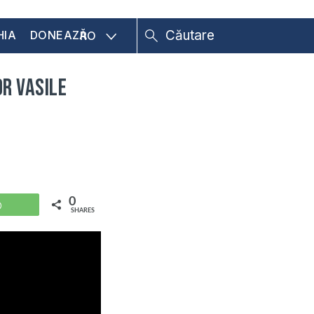
HIA
DONEAZĂ
RO
or Vasile
0
WhatsApp
SHARES