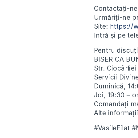
Contactați-ne
Urmăriți-ne 
Site:
https:/
Intră și pe te
Pentru discuți
BISERICA BU
Str. Ciocârli
Servicii Divin
Duminică, 14:
Joi, 19:30 – 
Comandați man
Alte informaț
#VasileFilat 