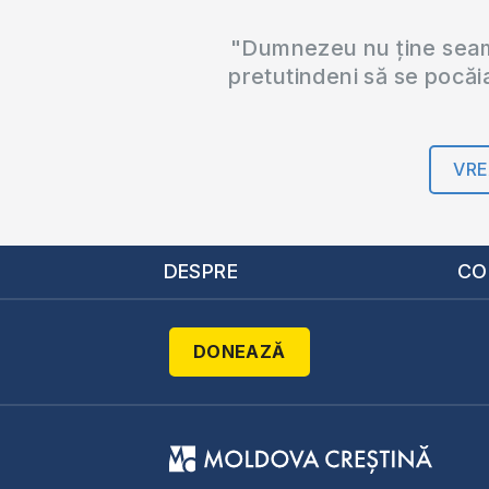
"Dumnezeu nu ține seama
pretutindeni să se pocăi
VRE
DESPRE
CO
DONEAZĂ