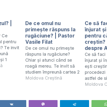
ul? |
De ce omul nu
Ce să fa
primește răspuns la
înjurat și
rugăciune? | Pastor
pentru c
? Ce
Vasile Filat
creștin?
l pentru
i? Te invit
despre 
De ce omul nu primește
eună
răspuns la rugăciune?
Ce să faci
și 1
Chiar și atunci când se
înjurat și î
acesta îl
nă
roagă mereu. Te invit să
ești creșt
ZOOM) în
studiem împreună cartea 2
procedezi 
rcuri la
Samuel și 1 Cronici.
Moldova Creștină
astfel de s
nualul
Studiul acesta îl predau
să studie
Moldova C
em poate
online (ZOOM) în fiecare
cartea 2 S
resa:
zi de miercuri la orele
Cronici. St
asiaprecept.org/produs/2-
20:00. Manualul după
predau onl
Share
Vibe
Telegram