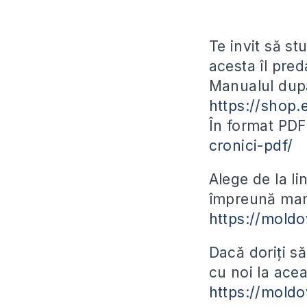
Te invit să s
acesta îl pred
Manualul după
https://shop.
În format PD
cronici-pdf/
Alege de la l
împreună manu
https://moldo
Dacă doriți să
cu noi la acea
https://mold