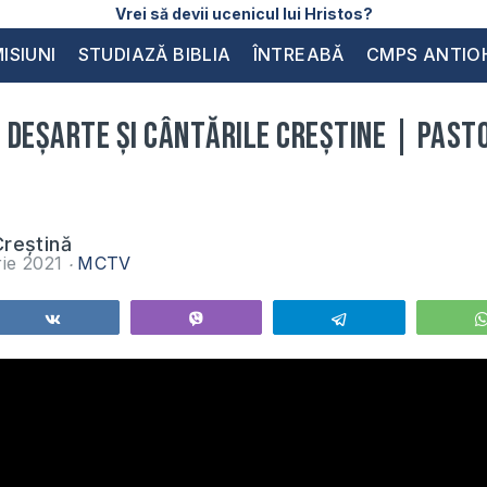
Vrei să devii ucenicul lui Hristos?
ISIUNI
STUDIAZĂ BIBLIA
ÎNTREABĂ
CMPS ANTIO
i deșarte și cântările creștine | Past
reștină
ie 2021
MCTV
Share
Vibe
Telegram