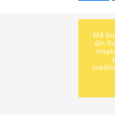
samuel-si-1-croni
format PDF:
https://shop.eur
samuel-1-cronici
Alege…