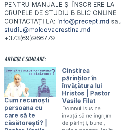
PENTRU MANUALE ȘI ÎNSCRIERE LA
GRUPELE DE STUDIU BIBLIC ONLINE
CONTACTAȚI LA:
info@precept.md
sau
studiu@moldovacrestina.md
+373(69)966779
Articole similare:
Cinstirea
părinților în
învățătura lui
Hristos | Pastor
Cum recunoști
Vasile Filat
persoana cu
Domnul Isus ne
care să te
învață să ne îngrijim
căsătorești? |
de părinții, bunei,