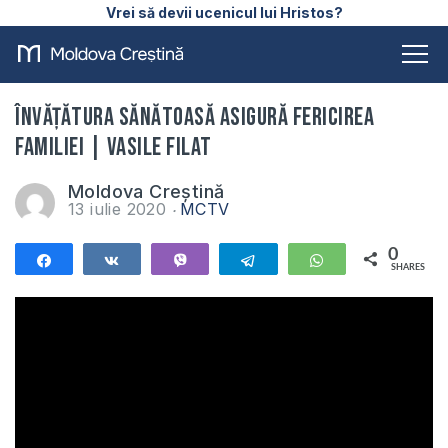
Vrei să devii ucenicul lui Hristos?
Învățătura sănătoasă asigură fericirea
familiei | Vasile Filat
Moldova Creștină
13 iulie 2020
MCTV
0
Share
Share
Vibe
Telegram
WhatsApp
SHARES