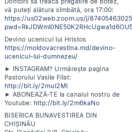
Doritorii să treacă pregătire de botez,
vă puteți alătura sîmbătă, ora 17:00:
https://us02web.zoom.us/j/8740546302
pwd=RkJDWml0NE50K2RHcUgwa1d6OU
Devino ucenicul lui Hristos
https://moldovacrestina.md/devino-
ucenicul-lui-dumnezeu/
► INSTAGRAM? Urmărește pagina
Pastorului Vasile Filat:
http://bit.ly/2mul2Ml
► ABONEAZĂ-TE la canalul nostru de
Youtube:
http://bit.ly/2m6kaNo
BISERICA BUNAVESTIREA DIN
CHIȘINĂU