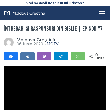
Vrei să devii ucenicul lui Hristos?
Întrebări și Răspunsuri din Biblie | Episod #7
Moldova Creștină
06 iunie 2020
MCTV
0
Share
Share
Vibe
Telegram
WhatsApp
SHARES