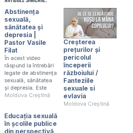
Articole similare:
Abstinența
sexuală,
sănătatea și
depresia |
Creșterea
Pastor Vasile
prețurilor și
Filat
pericolul
În acest video
începerii
răspund la întrebări
războiului /
legate de abstinența
Fanteziile
sexuală, sănătatea
și depresia. Este
sexuale si
periculoasă
Moldova Creștină
evlavia
abstinența sexuală
Moldova Creștină
pentru sănătatea
Educația sexuală
fizică și mintală?
în școlile publice
Poate provoaca
din perspectivă
abstenența