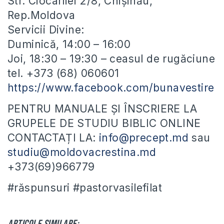
Str. Ciocârliei 2/8, Chișinău,
Rep.Moldova
Servicii Divine:
Duminică, 14:00 – 16:00
Joi, 18:30 – 19:30 – ceasul de rugăciune
tel. +373 (68) 060601
https://www.facebook.com/bunavestire
PENTRU MANUALE ȘI ÎNSCRIERE LA
GRUPELE DE STUDIU BIBLIC ONLINE
CONTACTAȚI LA:
info@precept.md
sau
studiu@moldovacrestina.md
+373(69)966779
#răspunsuri #pastorvasilefilat