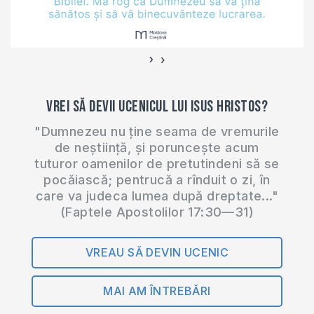
care fac referință
în…
›
‹
Vrei să devii ucenicul lui Isus Hristos?
"Dumnezeu nu ține seama de vremurile
de neștiință, și poruncește acum
tuturor oamenilor de pretutindeni să se
pocăiască; pentrucă a rînduit o zi, în
care va judeca lumea după dreptate..."
(Faptele Apostolilor 17:30—31)
VREAU SĂ DEVIN UCENIC
MAI AM ÎNTREBĂRI