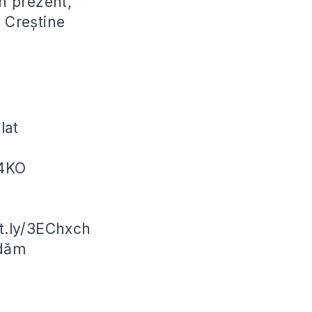
În prezent,
e Creștine
lat
X4KO
it.ly/3EChxch
ndăm