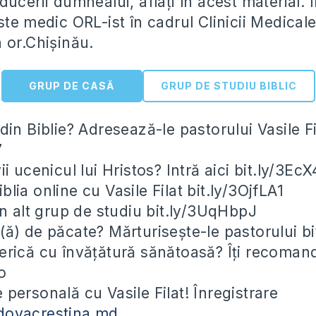
ucerii dumnealui, aflați în acest material. 
te medic ORL-ist în cadrul Clinicii Medical
 or.Chișinău.
GRUP DE CASĂ
GRUP DE STUDIU BIBLIC
 din Biblie? Adresează-le pastorului Vasile Fi
7
i ucenicul lui Hristos? Intră aici bit.ly/3Ec
lia online cu Vasile Filat bit.ly/3OjfLA1
un alt grup de studiu bit.ly/3UqHbpJ
(ă) de păcate? Mărturisește-le pastorului b
erică cu învățătură sănătoasă? Îți recoma
o
 personală cu Vasile Filat! Înregistrare
dovacrestina.md