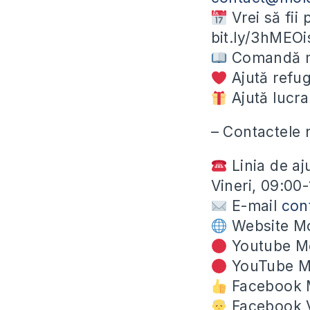
Vrei să fii
bit.ly/3hMEOi
Comandă ma
Ajută refug
Ajută lucra
– Contactele 
Linia de aj
Vineri, 09:00
E-mail
con
Website Mo
Youtube Mo
YouTube Mi
Facebook M
Facebook Va