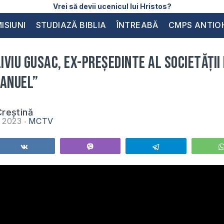
Vrei să devii ucenicul lui Hristos?
ISIUNI
STUDIAZĂ BIBLIA
ÎNTREABĂ
CMPS ANTIO
Liviu Gusac, Ex-Președinte al Societății
manuel”
reștină
e 2023
MCTV
Share
Vibe
Telegram