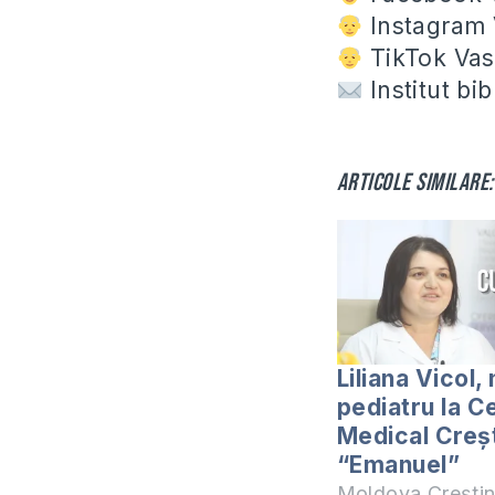
Instagram V
TikTok Vasi
Institut bi
Articole similare:
Liliana Vicol,
pediatru la C
Medical Creș
“Emanuel”
Moldova Crești