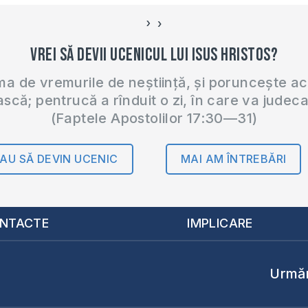
›
‹
Vrei să devii ucenicul lui Isus Hristos?
 de vremurile de neștiință, și poruncește a
ască; pentrucă a rînduit o zi, în care va judec
(Faptele Apostolilor 17:30—31)
AU SĂ DEVIN UCENIC
MAI AM ÎNTREBĂRI
NTACTE
IMPLICARE
Urmăr