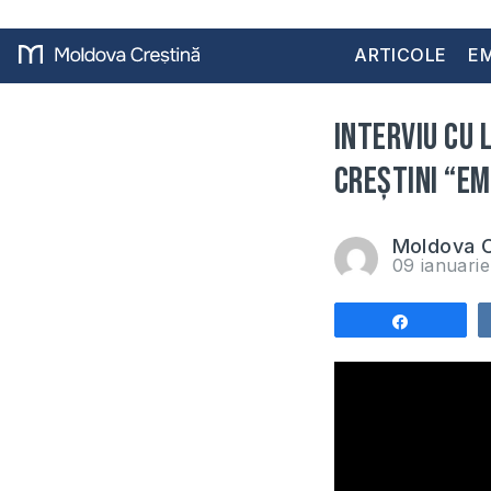
ARTICOLE
EM
Interviu cu 
Creștini “E
Moldova C
09 ianuari
Share