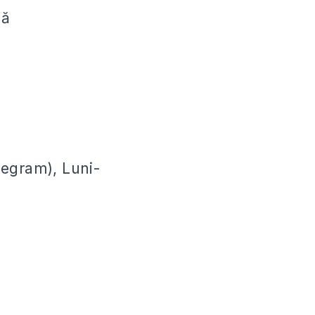
că
legram), Luni-