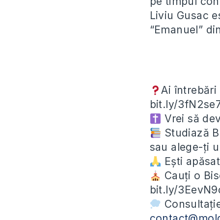
pe timpul cond
Liviu Gusac es
“Emanuel” din
Ai întrebări
bit.ly/3fN2se
Vrei să devi
Studiază Bib
sau alege-ți 
Ești apăsat
Cauți o Bis
bit.ly/3EevN9
Consultație
contact@mol