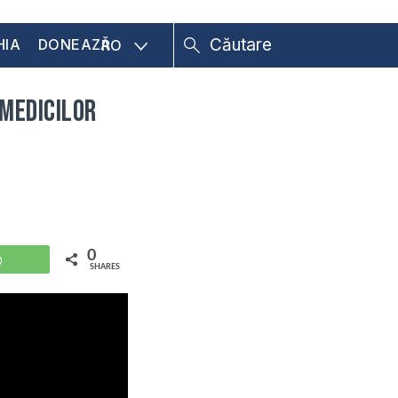
HIA
DONEAZĂ
RO
 Medicilor
0
WhatsApp
SHARES