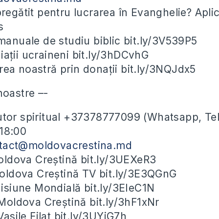
 pregătit pentru lucrarea în Evanghelie? Apli
s
nuale de studiu biblic bit.ly/3V539P5
iații ucraineni bit.ly/3hDCvhG
rea noastră prin donații bit.ly/3NQJdx5
noastre –-
utor spiritual +37378777099 (Whatsapp, Te
-18:00
tact@moldovacrestina.md
ldova Creștină bit.ly/3UEXeR3
ldova Creștină TV bit.ly/3E3QGnG
siune Mondială bit.ly/3EIeC1N
oldova Creștină bit.ly/3hF1xNr
sile Filat bit.ly/3UYjG7h