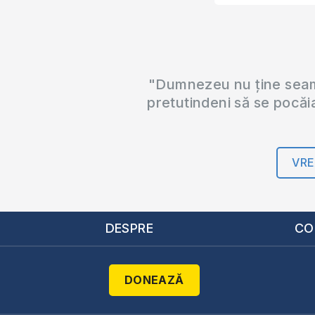
"Dumnezeu nu ține seama
pretutindeni să se pocăi
VRE
DESPRE
CO
DONEAZĂ