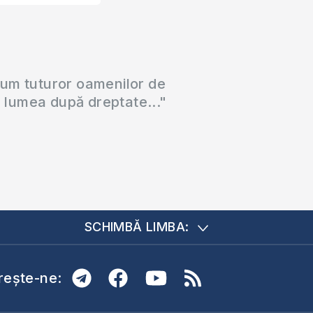
cum tuturor oamenilor de
a lumea după dreptate..."
SCHIMBĂ LIMBA:
ește-ne: