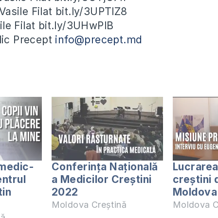
asile Filat bit.ly/3UPTlZ8
le Filat bit.ly/3UHwPlB
blic Precept
info@precept.md
 medic-
Conferința Națională
Lucrarea
entrul
a Medicilor Creștini
creștini 
tin
2022
Moldova
Moldova Creștină
Moldova C
nă