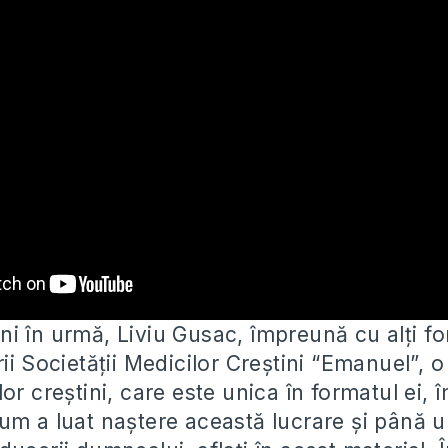
i în urmă, Liviu Gusac, împreună cu alți fo
ii Societății Medicilor Creștini “Emanuel”,
o
or creștini, care este unica în formatul ei, î
um a luat naștere această lucrare și până 