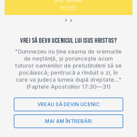
fiecare zi de
miercuri la orele
20:00. Manualul
›
‹
după care studiem…
Vrei să devii ucenicul lui Isus Hristos?
"Dumnezeu nu ține seama de vremurile
de neștiință, și poruncește acum
tuturor oamenilor de pretutindeni să se
pocăiască; pentrucă a rînduit o zi, în
care va judeca lumea după dreptate..."
(Faptele Apostolilor 17:30—31)
VREAU SĂ DEVIN UCENIC
MAI AM ÎNTREBĂRI