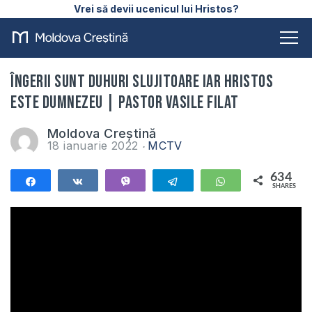
Vrei să devii ucenicul lui Hristos?
Îngerii sunt duhuri slujitoare iar Hristos
este Dumnezeu | Pastor Vasile Filat
Moldova Creștină
18 ianuarie 2022
MCTV
634
Share
Share
Vibe
Telegram
WhatsApp
SHARES
634