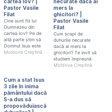
cartea Iov? |
necurate dacă ai
Pastor Vasile
mers la
Filat
ghicitori? |
Pastor Vasile
Cine sunt fiii lui
Filat
Dumnezeu din
cartea Iov? Pe de
Cum scapi de
altă parte știm să
duhurile necurate
Domnul Isus este
dacă ai mers la
numit singurul Fiu al
Moldova Creștină
ghicitori? Te invit să
lui Dumnezeu. Sunt
studiem împreună
îngerii? Uriașii? Te
epistola 2 Corinteni.
Moldova Creștină
invit să studiem
Studiul acesta îl
împreună epistola 2
predau online
Cum a stat Isus
Corinteni. Studiul
(ZOOM) în fiecare zi
3 zile în inima
acesta îl predau
de miercuri la orele
pământului dacă
online (ZOOM) în
19:00. Manualul
S-a dus să
fiecare zi de
după care studiem
propovăduiască
miercuri la orele
poate fi procurat la