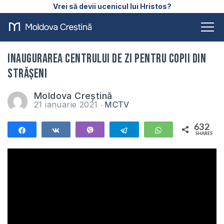
Vrei să devii ucenicul lui Hristos?
Inaugurarea centrului de zi pentru copii din
Strășeni
Moldova Creștină
21 ianuarie 2021
MCTV
632
Share
Share
Vibe
Telegram
WhatsApp
SHARES
632