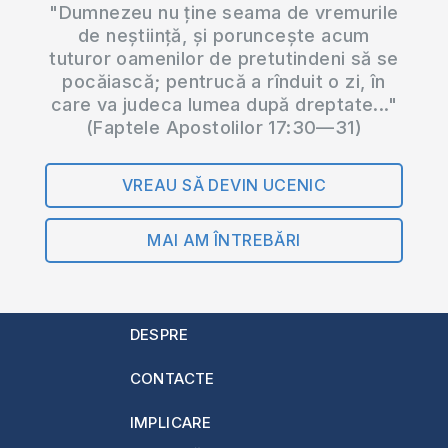
"Dumnezeu nu ține seama de vremurile
de neștiință, și poruncește acum
tuturor oamenilor de pretutindeni să se
pocăiască; pentrucă a rînduit o zi, în
care va judeca lumea după dreptate..."
(Faptele Apostolilor 17:30—31)
VREAU SĂ DEVIN UCENIC
MAI AM ÎNTREBĂRI
DESPRE
CONTACTE
IMPLICARE