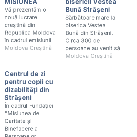
MISIUNEA
bisericii Vestea
Bună Strășeni
Vă prezentăm o
nouă lucrare
Sărbătoare mare la
creștină din
biserica Vestea
Republica Moldova
Bună din Strășeni.
în cadrul emisiunii
Circa 300 de
Misiunea.De
Moldova Creștină
persoane au venit să
această dată am
împărtășească
Moldova Creștină
mers în vizită la
bucuria inaugurării
clubul pentru copii
casei de rugăciune
Centrul de zi
și adolescenți din
în cadrul
pentru copii cu
cadrul Bisericii
evenimentului, care
dizabilități din
Vestea Bună,
a avut loc duminica
Strășeni
or.Strășeni. Zilnic,
trecută. Maturi și
În cadrul Fundației
după școală, zeci
copii au fost martori
"Misiunea de
de copii studiază
ai grijei lui
Caritate și
Cuvântul lui
Dumnezeu, care a
Binefacere a
Dumnezeu, se
binecuvântat
Persoanelor