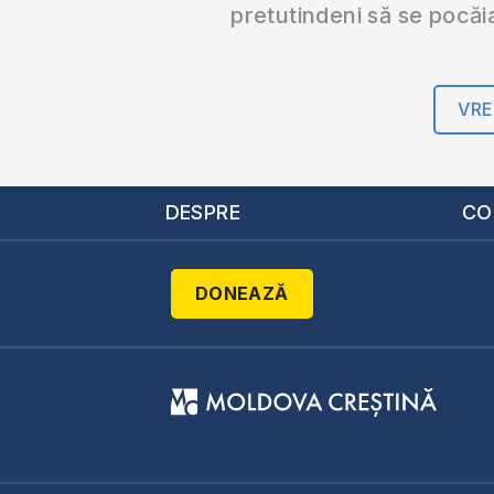
pretutindeni să se pocăi
VRE
DESPRE
CO
DONEAZĂ