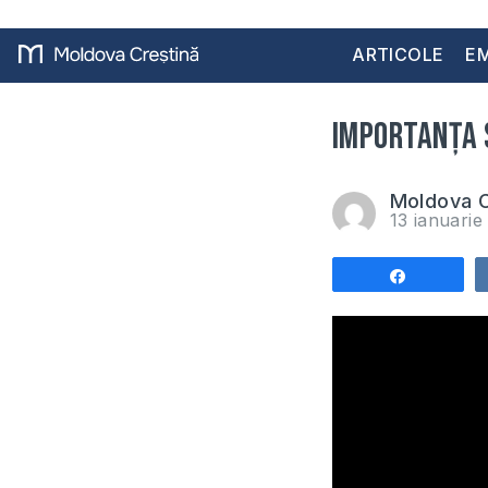
ARTICOLE
EM
Importanța s
Moldova C
13 ianuari
Share