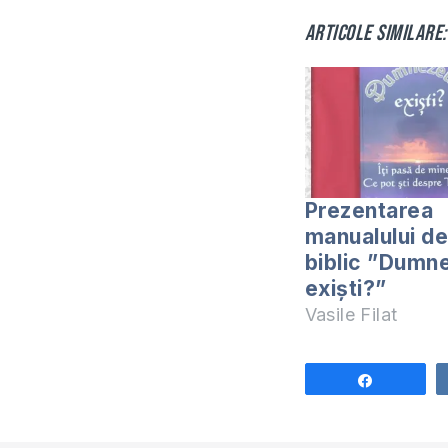
Articole similare:
Prezentarea
manualului de
biblic ”Dumn
exiști?”
Vasile Filat
Share