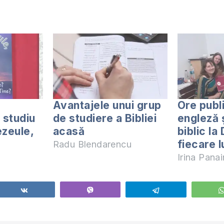
Avantajele unui grup
Ore publ
 studiu
de studiere a Bibliei
engleză 
ezeule,
acasă
biblic la
fiecare l
Radu Blendarencu
Irina Panai
Share
Vibe
Telegram