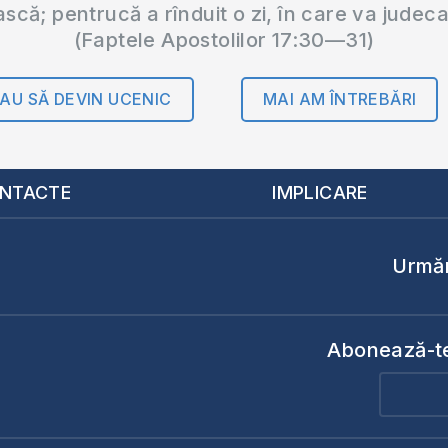
ască; pentrucă a rînduit o zi, în care va judec
(Faptele Apostolilor 17:30—31)
AU SĂ DEVIN UCENIC
MAI AM ÎNTREBĂRI
NTACTE
IMPLICARE
Urmăr
Abonează-te 