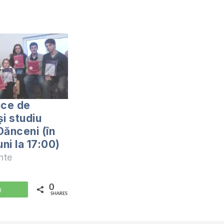
ice de
și studiu
 Dănceni (în
uni la 17:00)
nte
0
WhatsApp
SHARES