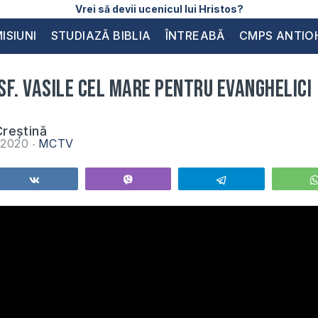
Vrei să devii ucenicul lui Hristos?
ISIUNI
STUDIAZĂ BIBLIA
ÎNTREABĂ
CMPS ANTIO
f. Vasile cel Mare pentru evanghelici
reștină
e 2020
MCTV
Share
Vibe
Telegram