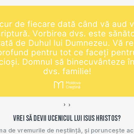
›
‹
Vrei să devii ucenicul lui Isus Hristos?
 de vremurile de neștiință, și poruncește a