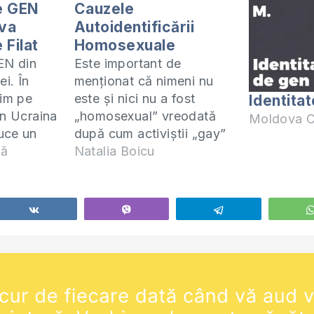
de GEN
Cauzele
iva
Autoidentificării
e Filat
Homosexuale
EN din
Este important de
ei. În
menționat că nimeni nu
ăim pe
este și nici nu a fost
Identita
in Ucraina
„homosexual” vreodată
Moldova C
uce un
după cum activiștii „gay”
foarte
nă
folosesc acest termen. Ei
Natalia Boicu
te spre
descriu homosexualitatea
r noștri.
și heterosexualitatea
ărinților
drept două stări diferite,
Share
Vibe
Telegram
 copii
independente și care se
ea de gen
exclud una pe alta. Prin
nvață
urmare o persoană este
ori una, ori alta (ei
ignoră…