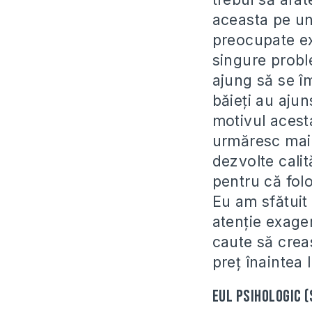
aceasta pe une
preocupate ex
singure probl
ajung să se î
băieţi au ajun
motivul acest
urmăresc mai 
dezvolte calit
pentru că fol
Eu am sfătuit 
atenţie exager
caute să creas
preţ înaintea
Eul psihologic (