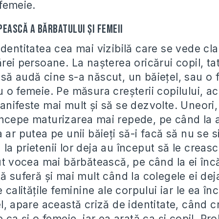
 femeie.
pească a bărbatului şi femeii
dentitatea cea mai vizibilă care se vede cla
rei persoane. La naşterea oricărui copil, ta
ă audă cine s-a născut, un băieţel, sau o f
 o femeie. Pe măsura creşterii copilului, ace
nifeste mai mult şi să se dezvolte. Uneori,
ncepe maturizarea mai repede, pe când la al
 ar putea pe unii băieţi să-i facă să nu se 
a prietenii lor deja au început să le creasc
cut vocea mai bărbătească, pe când la ei în
ă suferă şi mai mult când la colegele ei de
 calităţile feminine ale corpului iar le ea înc
l, apare această criză de identitate, când c
e ca şi o femeie, iar ea arată ca şi copil. P