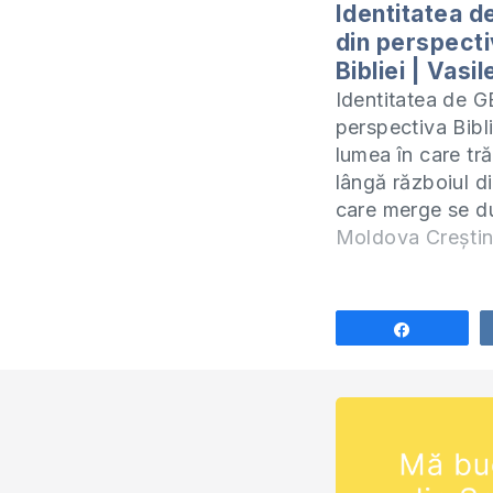
Identitatea 
din perspect
Bibliei | Vasil
Identitatea de G
perspectiva Bibli
lumea în care tr
lângă războiul d
care merge se d
război spiritual 
Moldova Crești
aprig care ținteș
mintea copilașilo
Este de datoria p
Share
ca să învățăm pe
despre identitat
și anume ce ne î
Biblia…