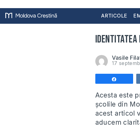
ARTICOLE
EM
Identitatea 
Vasile Fila
17 septemb
Share
Acesta este pr
şcolile din Mo
acest articol 
aducem clarit