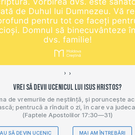
›
‹
Vrei să devii ucenicul lui Isus Hristos?
 de vremurile de neștiință, și poruncește a
ască; pentrucă a rînduit o zi, în care va judec
(Faptele Apostolilor 17:30—31)
AU SĂ DEVIN UCENIC
MAI AM ÎNTREBĂRI