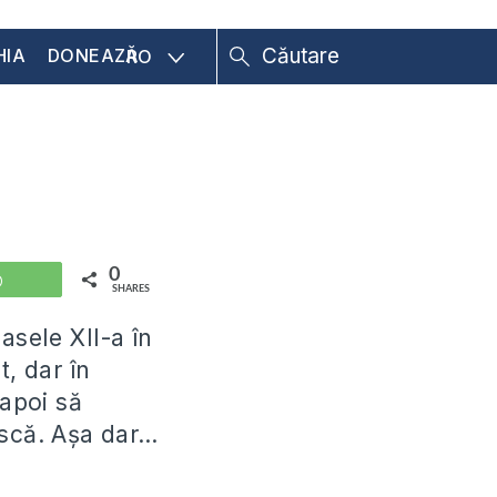
HIA
DONEAZĂ
RO
0
WhatsApp
SHARES
lasele XII-a în
t, dar în
 apoi să
ască. Aşa dar…