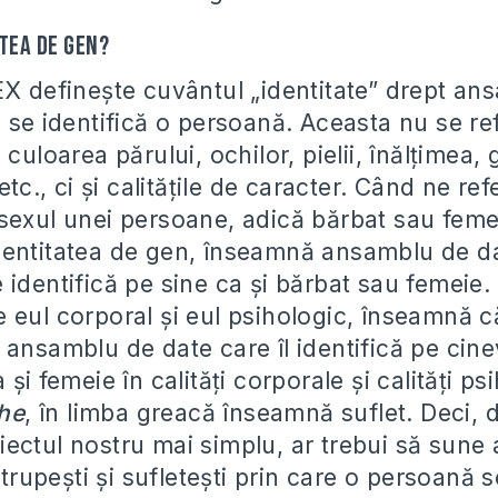
tea de gen?
EX defineşte cuvântul „identitate” drept an
 se identifică o persoană. Aceasta nu se re
 culoarea părului, ochilor, pielii, înălţimea, 
etc., ci şi calităţile de caracter. Când ne ref
sexul unei persoane, adică bărbat sau femei
entitatea de gen, înseamnă ansamblu de da
identifică pe sine ca şi bărbat sau femeie. 
 eul corporal şi eul psihologic, înseamnă 
 ansamblu de date care îl identifică pe cine
 şi femeie în calităţi corporale şi calităţi ps
he
, în limba greacă înseamnă suflet. Deci, d
ectul nostru mai simplu, ar trebui să sune a
e trupeşti şi sufleteşti prin care o persoană s