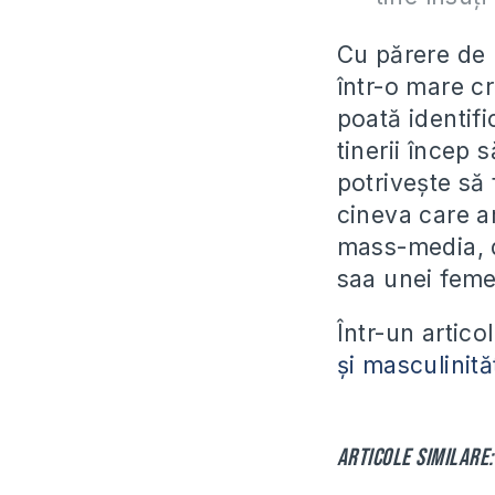
Cu părere de r
într-o mare c
poată identif
tinerii încep
potriveşte să 
cineva care ar
mass-media, d
saa unei feme
Într-un artico
şi masculinităţ
Articole similare: