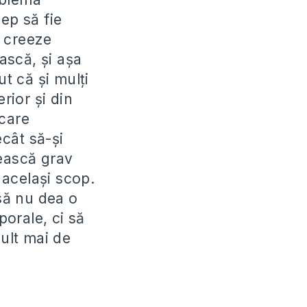
ep să fie
i creeze
ască, şi aşa
t că şi mulţi
rior şi din
 care
cât să-şi
vească grav
 acelaşi scop.
 să nu dea o
porale, ci să
mult mai de