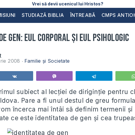
Vrei să devii ucenicul lui Hristos?
ISIUNI
STUDIAZĂ BIBLIA
ÎNTREABĂ
CMPS ANTIO
de gen: eul corporal şi eul psihologic
t
rie 2008
Familie și Societate
Share
Vibe
Telegram
imul subiect al lecţiei de diriginţie pentru c
ldova. Pare a fi unul destul de greu formula
vom încerca mai întâi să definim termenii şi
ate ce este identitatea de gen și cea trupe