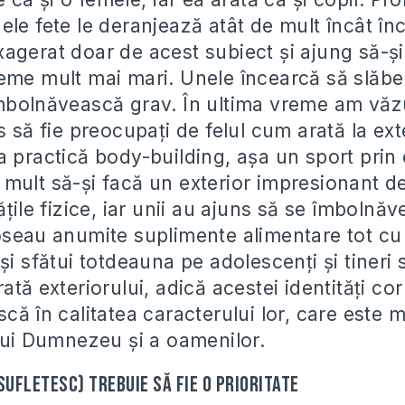
le fete le deranjează atât de mult încât înc
agerat doar de acest subiect şi ajung să-ş
eme mult mai mari. Unele încearcă să slăbe
mbolnăvească grav. În ultima vreme am văzu
s să fie preocupaţi de felul cum arată la exte
a practică body-building, aşa un sport prin
mult să-şi facă un exterior impresionant de
ăţile fizice, iar unii au ajuns să se îmbolnă
oseau anumite suplimente alimentare tot cu
şi sfătui totdeauna pe adolescenţi şi tineri
ată exteriorului, adică acestei identităţi cor
că în calitatea caracterului lor, care este 
 lui Dumnezeu şi a oamenilor.
sufletesc) trebuie să fie o prioritate