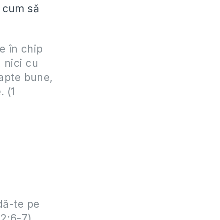
i cum să
e în chip
, nici cu
fapte bune,
. (1
dă-te pe
 2:6-7)