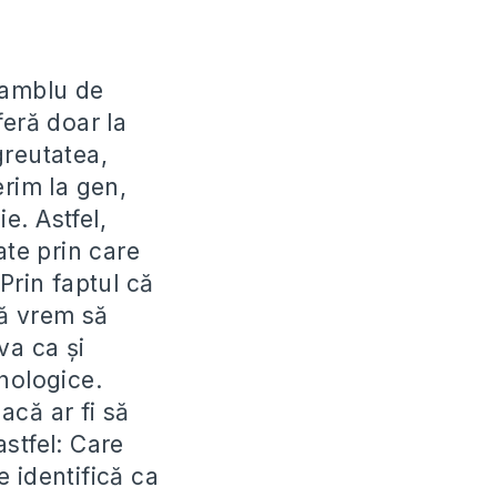
samblu de
feră doar la
greutatea,
erim la gen,
e. Astfel,
te prin care
Prin faptul că
că vrem să
va ca şi
ihologice.
acă ar fi să
stfel: Care
e identifică ca