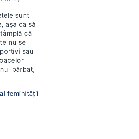
etele sunt
e, aşa ca să
ntâmplă că
rte nu se
sportivi sau
loacelor
nui bărbat,
al feminităţii