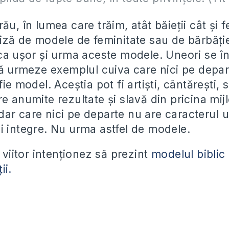
ău, în lumea care trăim, atât băieţii cât şi f
riză de modele de feminitate sau de bărbăţi
ica uşor şi urma aceste modele. Uneori se î
 să urmeze exemplul cuiva care nici pe depa
fie model. Aceştia pot fi artişti, cântăreşti, 
e anumite rezultate şi slavă din pricina mij
ar care nici pe departe nu are caracterul u
i integre. Nu urma astfel de modele.
l viitor intenţionez să prezint
modelul biblic 
ii.