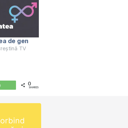
tea de gen
reștină TV
0
WhatsApp
SHARES