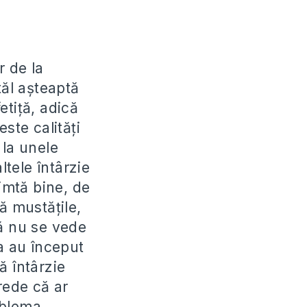
r de la
tăl aşteaptă
etiţă, adică
ste calităţi
 la unele
tele întârzie
simtă bine, de
ă mustăţile,
că nu se vede
ja au început
ă întârzie
rede că ar
roblema