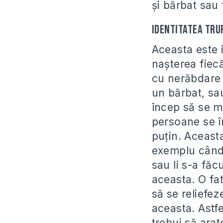
şi bărbat sau
Identitatea tru
Aceasta este i
naşterea fiecă
cu nerăbdare s
un bărbat, sau
încep să se ma
persoane se î
puţin. Aceasta
exemplu când l
sau li s-a fă
aceasta. O fat
să se reliefeze
aceasta. Astfe
trebui să arat