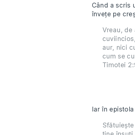
Când a scris u
înveţe pe creşt
Vreau, de 
cuviincios,
aur, nici 
cum se cuv
Timotei 2:
Iar în epistol
Sfătuieşte
tine însuţi