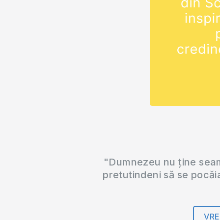
"Dumnezeu nu ține seama
pretutindeni să se pocăi
VRE