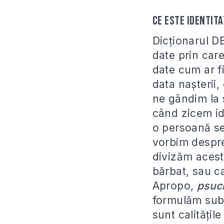
Ce este identita
Dicţionarul D
date prin care
date cum ar fi
data naşterii, 
ne gândim la 
când zicem id
o persoană se 
vorbim despre
divizăm acest
bărbat, sau ca
Apropo,
psuc
formulăm subi
sunt calităţil