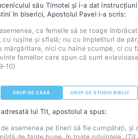
cenicului său Timotei şi i-a dat instrucţiun
ini în biserici, Apostolul Pavel i-a scris:
asemenea, ca femeile să se roage îmbrăcat
 cu ruşine şi sfială; nu cu împletituri de păr
cu mărgăritare, nici cu haine scumpe, ci cu 
inte femeilor care spun că sunt evlavioase
9-10)
GRUP DE CASĂ
GRUP DE STUDIU BIBLIC
a adresată lui Tit, apostolul a spus:
 de asemenea pe tineri să fie cumpătaţi, şi 
 pildă de fapte bune, în toate privinţele. (Tit