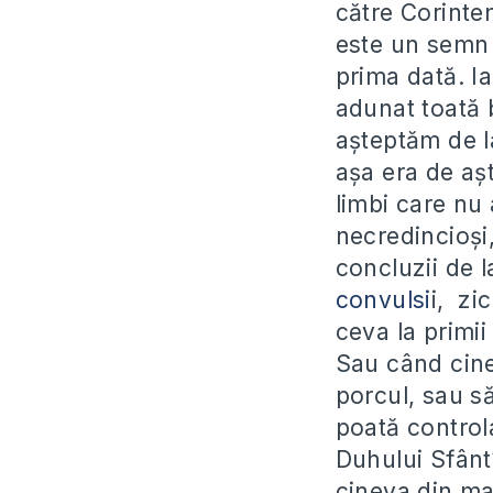
către Corinte
este un semn 
prima dată. Ia
adunat toată b
așteptăm de la
așa era de aș
limbi care nu 
necredincioși,
concluzii de 
convulsi
i, zi
ceva la primi
Sau când cine
porcul, sau să
poată control
Duhului Sfânt?
cineva din ma