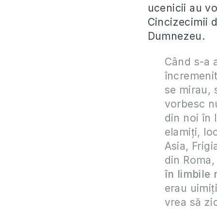
ucenicii au vo
Cincizecimii d
Dumnezeu.
Când s-a a
încremenit
se mirau, s
vorbesc nu
din noi în
elamiţi, l
Asia, Frigi
din Roma, i
în limbile
erau uimiţi
vrea să zi