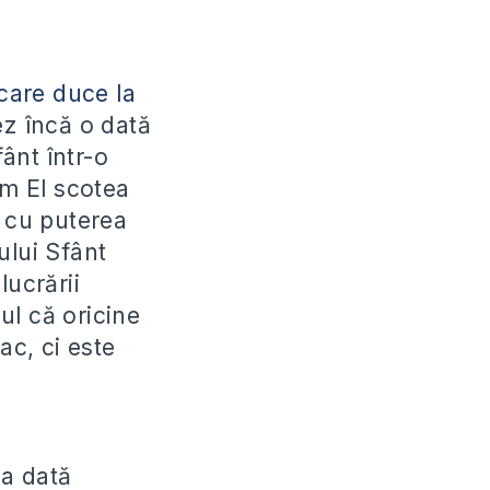
care duce la
z încă o dată
ânt într-o
um El scotea
ă cu puterea
ului Sfânt
lucrării
ul că oricine
ac, ci este
ma dată