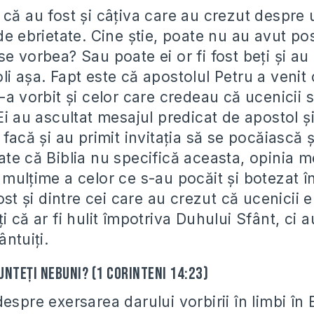
 că au fost și câțiva care au crezut despre 
de ebrietate. Cine știe, poate nu au avut pos
e vorbea? Sau poate ei or fi fost beți și au 
i așa. Fapt este că apostolul Petru a venit 
-a vorbit și celor care credeau că ucenicii s
Ei au ascultat mesajul predicat de apostol și
 facă și au primit invitația să se pocăiască ș
ate că Biblia nu specifică aceasta, opinia m
mulțime a celor ce s-au pocăit și botezat î
fost și dintre cei care au crezut că ucenicii e
i că ar fi hulit împotriva Duhului Sfânt, ci au
ântuiți.
sunteți nebuni? (1 Corinteni 14:23)
espre exersarea darului vorbirii în limbi în E