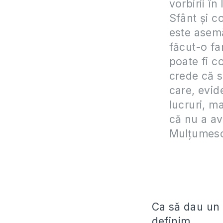
vorbirii î
Sfânt și c
este asemă
făcut-o fa
poate fi c
crede că s
care, evid
lucruri, m
că nu a av
Mulțumes
Ca să dau un 
definim…