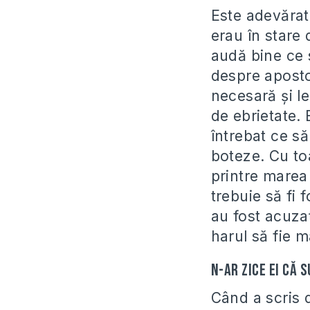
Este adevărat
erau în stare 
audă bine ce s
despre apostol
necesară și le
de ebrietate. 
întrebat ce să
boteze. Cu to
printre marea 
trebuie să fi 
au fost acuzaț
harul să fie m
N-ar zice ei că 
Când a scris d