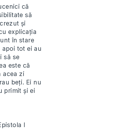
ucenici că
ibilitate să
crezut și
cu explicația
unt în stare
 apoi tot ei au
i să se
ea este că
n acea zi
rau beți. Ei nu
 primit și ei
pistola I