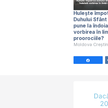
Hulește împo
Duhului Sfânt
pune la îndoia
vorbirea în li
proorociile?
Moldova Crești
Share