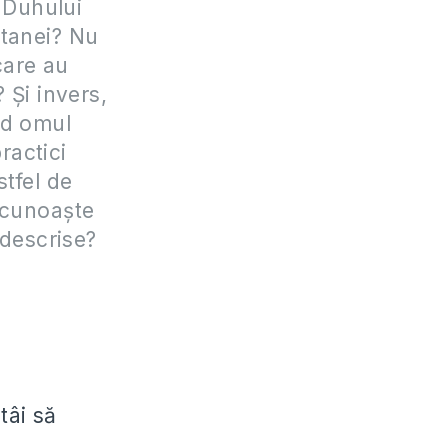
a Duhului
atanei? Nu
care au
 Și invers,
nd omul
ractici
stfel de
ecunoaște
 descrise?
tâi să