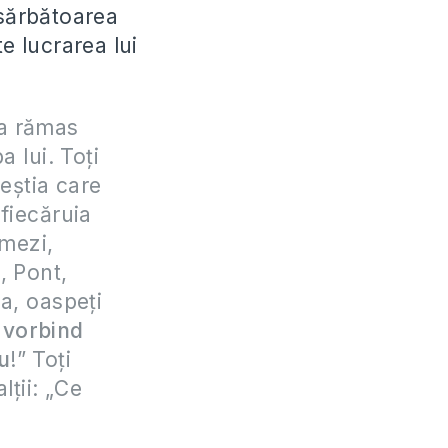
a sărbătoarea
e lucrarea lui
 a rămas
 lui. Toţi
ceştia care
fiecăruia
 mezi,
, Pont,
na, oaspeţi
 vorbind
u
!” Toţi
lţii: „Ce