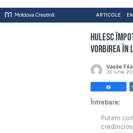
ARTICOLE
EM
Hulesc împo
vorbirea în 
Vasile Fila
26 iunie 2
Share
Întrebare:
Putem con
credincios