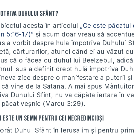
potriva Duhului Sfânt?
biectul acesta în articolul
„Ce este păcatul 
n 5:16-17)”
și acum doar vreau să accentue
s a vorbit despre hula împotriva Duhului Sf
etă, cărturarilor, atunci când ei au văzut c
spus că o făcea cu duhul lui Beelzebul, adic
mnul Isus a definit drept hulă împotriva Duh
neva zice despre o manifestare a puterii și 
 că vine de la Satana. A mai spus Mântuitor
iva Duhului Sfînt, nu va căpăta iertare în ve
 păcat veșnic (Marcu 3:29).
i este un semn pentru cei necredincioși
rât Duhul Sfânt în Ierusalim și pentru pri