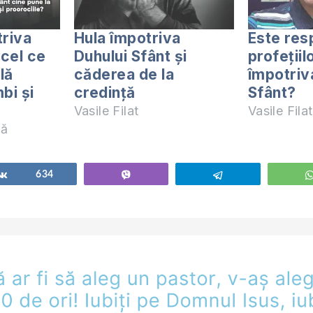
triva
Hula împotriva
Este res
 cel ce
Duhului Sfânt și
profețiil
lă
căderea de la
împotriv
mbi și
credință
Sfânt?
Vasile Filat
Vasile Filat
nă
Share
634
Vibe
Telegram