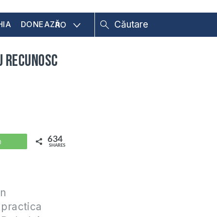
HIA
DONEAZĂ
RO
u recunosc
634
WhatsApp
SHARES
un
 practica