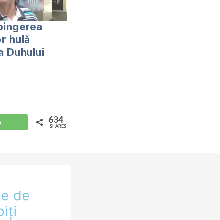
pingerea
or hulă
a Duhului
634
WhatsApp
SHARES