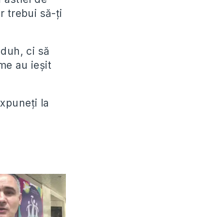
r trebui să-ți
duh, ci să
me au ieșit
expuneți la