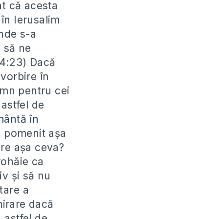
at că acesta
în Ierusalim
unde s-a
l să ne
 14:23) Dacă
vorbire în
emn pentru cei
astfel de
mântă în
a pomenit așa
pre așa ceva?
rohăie ca
iv și să nu
tare a
mirare dacă
 astfel de