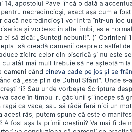
ni 14, apostolul Pavel încă o dată a accentu
pentru necredincioși, exact așa cum a fost 
r dacă necredincioșii vor intra într-un loc 
iserica și vorbesc în alte limbi, este norma
 ei să zică: „Sunteți nebuni!”. (1 Corinteni
teptat să creadă oamenii despre o astfel de 
aduce zidire celor din biserică și nu este s
 cu atât mai mult trebuie să ne așteptăm la 
la oameni când
cineva cade pe jos și se fră
când că „este plin de Duhul Sfânt”. Unde s-
i creștini? Sau unde vorbește Scriptura des
va cade în timpul rugăciunii și începe să g
 ragă ca vaca, sau să râdă fără nici un mot
a acest râs, putem spune că este o manifes
 A fost așa la primii creștini? Va mai fi de 
rtori va concluziona că oamenii ce practică