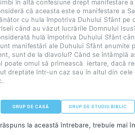
n limbi în altă confesiune drept manifestare 
onsideră că aceasta este o manifestare a S
nător cu hula împotriva Duhului Sfânt pe 
riseii când au văzut lucrările Domnului Isus?
onsiderată hulă împotriva Duhului Sfânt câ
unt manifestări ale Duhului Sfânt anumite p
ent, sunt de la diavolul? Când se întâmplă a
ai poate omul să primească iertare, dacă r
ut dreptate într-un caz sau în altul din cele
c.
GRUP DE CASĂ
GRUP DE STUDIU BIBLIC
răspuns la această întrebare, trebuie mai în