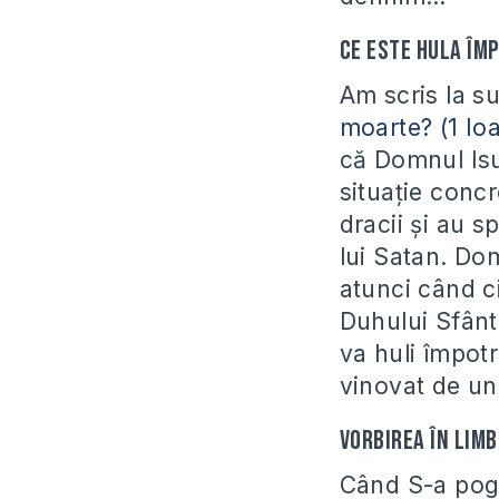
Ce este hula îm
Am scris la su
moarte? (1 Ioa
că Domnul Isu
situație concr
dracii și au 
lui Satan. Do
atunci când ci
Duhului Sfânt
va huli împotr
vinovat de un
Vorbirea în limb
Când S-a pogo