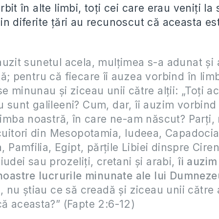
rbit în alte limbi, toți cei care erau veniți l
in diferite țări au recunoscut că aceasta est
uzit sunetul acela, mulţimea s-a adunat şi
ă; pentru că fiecare îi auzea vorbind în limba
e minunau şi ziceau unii către alţii: „Toţi a
 sunt galileeni? Cum, dar, îi auzim vorbind 
 limba noastră, în care ne-am născut? Parţi,
ocuitori din Mesopotamia, Iudeea, Capadocia
a, Pamfilia, Egipt, părţile Libiei dinspre Cire
udei sau prozeliţi, cretani şi arabi,
îi auzim
 noastre lucrurile minunate ale lui Dumneze
, nu ştiau ce să creadă şi ziceau unii către a
că aceasta?” (Fapte 2:6-12)