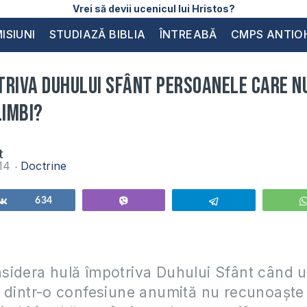
Vrei să devii ucenicul lui Hristos?
ISIUNI
STUDIAZĂ BIBLIA
ÎNTREABĂ
CMPS ANTIO
triva Duhului Sfânt persoanele care n
limbi?
t
014
Doctrine
Share
634
Vibe
Telegram
sidera hulă împotriva Duhului Sfânt când 
 dintr-o confesiune anumită nu recunoaște