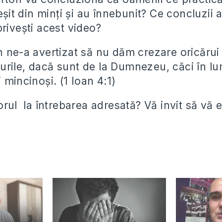
ieșit din minți și au înnebunit? Ce concluzii a
rivești acest video?
n ne-a avertizat să nu dăm crezare oricărui 
rile, dacă sunt de la Dumnezeu, căci în lu
 mincinoși. (1 Ioan 4:1)
orul la întrebarea adresată? Vă invit să vă 