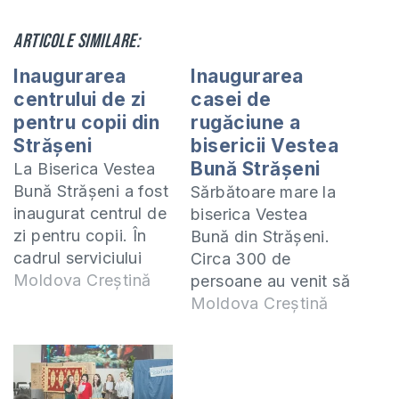
Articole similare:
Inaugurarea
Inaugurarea
centrului de zi
casei de
pentru copii din
rugăciune a
Strășeni
bisericii Vestea
Bună Strășeni
La Biserica Vestea
Bună Strășeni a fost
Sărbătoare mare la
inaugurat centrul de
biserica Vestea
zi pentru copii. În
Bună din Strășeni.
cadrul serviciului
Circa 300 de
divin din duminica
Moldova Creștină
persoane au venit să
trecută a avut loc
împărtășească
Moldova Creștină
festivitatea de
bucuria inaugurării
dedicare a
casei de rugăciune
subsolului clădirii
în cadrul
bisericii pentru
evenimentului, care