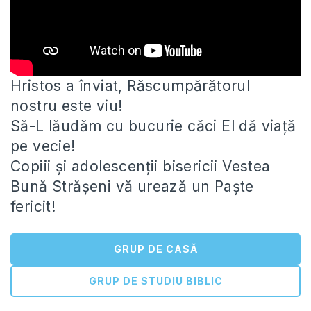
Hristos a înviat, Răscumpărătorul
nostru este viu!
Să-L lăudăm cu bucurie căci El dă viață
pe vecie!
Copiii și adolescenții
bisericii Vestea
Bună Strășeni vă urează un Paște
fericit!
GRUP DE CASĂ
GRUP DE STUDIU BIBLIC