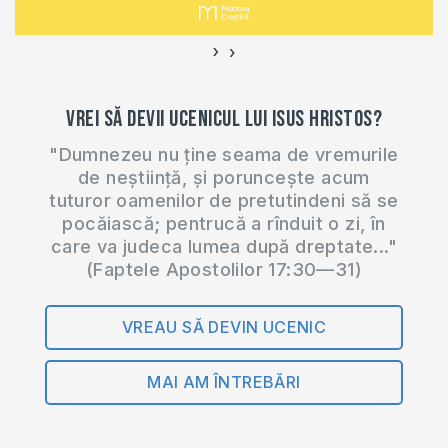
›
‹
Vrei să devii ucenicul lui Isus Hristos?
"Dumnezeu nu ține seama de vremurile
de neștiință, și poruncește acum
tuturor oamenilor de pretutindeni să se
pocăiască; pentrucă a rînduit o zi, în
care va judeca lumea după dreptate..."
(Faptele Apostolilor 17:30—31)
VREAU SĂ DEVIN UCENIC
MAI AM ÎNTREBĂRI