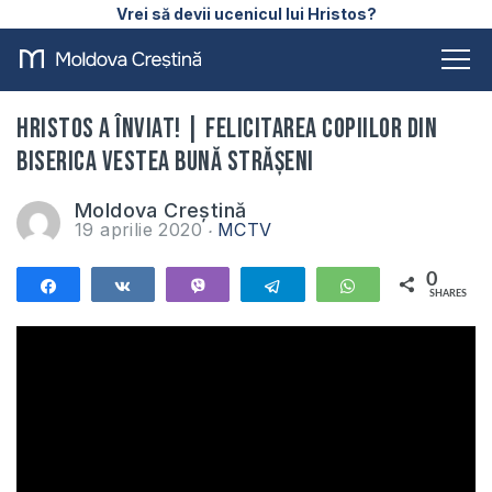
Vrei să devii ucenicul lui Hristos?
Hristos a înviat! | Felicitarea Copiilor Din
Biserica Vestea Bună Strășeni
Moldova Creștină
19 aprilie 2020
MCTV
0
Share
Share
Vibe
Telegram
WhatsApp
SHARES