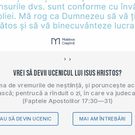
›
‹
Vrei să devii ucenicul lui Isus Hristos?
 de vremurile de neștiință, și poruncește a
ască; pentrucă a rînduit o zi, în care va judec
(Faptele Apostolilor 17:30—31)
AU SĂ DEVIN UCENIC
MAI AM ÎNTREBĂRI