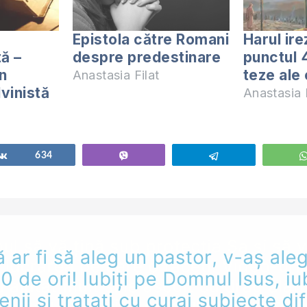
Epistola către Romani
Harul irez
ă –
despre predestinare
punctul 4
n
teze ale 
Anastasia Filat
lvinistă
Anastasia F
Share
634
Vibe
Telegram