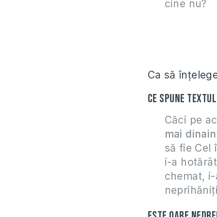
cine nu?
Ca să înţeleg
Ce spune textul
Căci pe ac
mai dinain
să fie Cel 
i-a hotărât
chemat, i-a
neprihăniţ
Este oare nedre