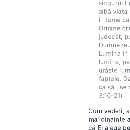
singurul L
aibă viaţa
în lume ca
Oricine cr
judecat
, p
Dumnezeu. 
Lumina în 
lumina, pe
urăşte lum
faptele. D
ca să i se
3:16-21)
Cum vedeţi, a
mai dinainte 
că El alege pe