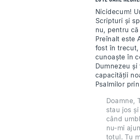
Nicidecum! Uni
Scripturi şi 
nu, pentru că
Preînalt este 
fost în trecut
cunoaşte în ce
Dumnezeu şi f
capacităţii n
Psalmilor prin
Doamne, Tu
stau jos ş
când umblu
nu-mi ajun
totul. Tu 