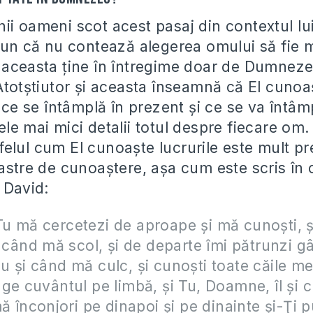
i oameni scot acest pasaj din contextul lui ş
spun că nu contează alegerea omului să fie 
 aceasta ţine în întregime doar de Dumneze
Atotştiutor şi aceasta înseamnă că El cunoaş
, ce se întâmplă în prezent şi ce se va întâmpl
le mai mici detalii totul despre fiecare om.
elul cum El cunoaşte lucrurile este mult p
oastre de cunoaştere, aşa cum este scris în 
 David:
 mă cercetezi de aproape şi mă cunoşti, ş
i când mă scol, şi de departe îmi pătrunzi gâ
 şi când mă culc, şi cunoşti toate căile me
ge cuvântul pe limbă, şi Tu, Doamne, îl şi c
mă înconjori pe dinapoi şi pe dinainte şi-Ţi 