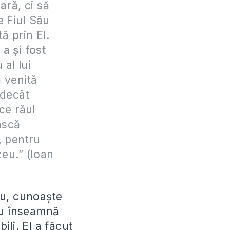
iară
, ci să
e Fiul Său
ă prin El.
a şi fost
al lui
 venită
 decât
ce răul
ască
, pentru
zeu.” (Ioan
eu, cunoaşte
nu înseamnă
li. El a făcut