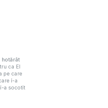
i hotărât
tru ca El
ia pe care
care i-a
i-a socotit