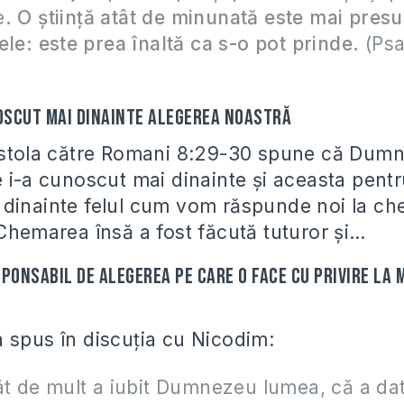
e
. O ştiinţă atât de minunată este mai pres
ele: este prea înaltă ca s-o pot prinde.
(Psa
scut mai dinainte alegerea noastră
istola către Romani 8:29-30 spune că Dumn
e i-a cunoscut mai dinainte şi aceasta pentr
dinainte felul cum vom răspunde noi la ch
 Chemarea însă a fost făcută tuturor şi…
sponsabil de alegerea pe care o face cu privire la
 spus în discuţia cu Nicodim:
ât de mult a iubit Dumnezeu lumea, că a da