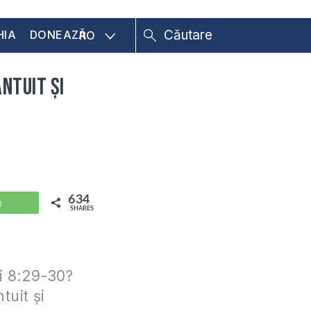
HIA
DONEAZĂ
RO
ntuit şi
634
WhatsApp
SHARES
ni 8:29-30?
tuit şi