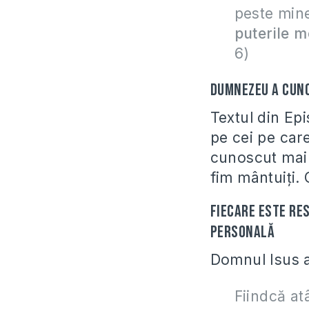
peste min
puterile m
6)
Dumnezeu a cuno
Textul din Ep
pe cei pe car
cunoscut mai 
fim mântuiţi.
Fiecare este re
personală
Domnul Isus a
Fiindcă at