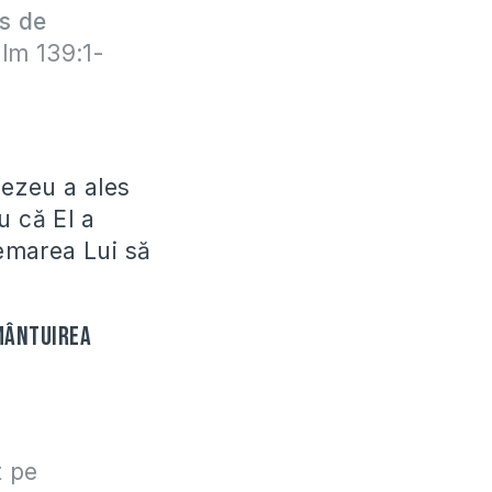
us de
lm 139:1-
ezeu a ales
u că El a
emarea Lui să
 mântuirea
t pe