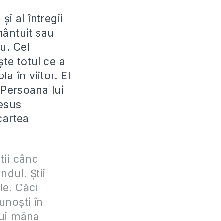
i al întregii
mântuit sau
u. Cel
te totul ce a
a în viitor. El
 Persoana lui
resus
cartea
tii când
ndul. Ştii
le. Căci
unoşti în
pui mâna