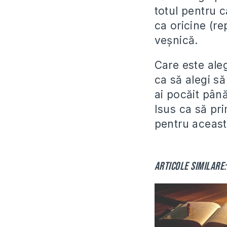
totul pentru 
ca oricine (re
veşnică.
Care este ale
ca să alegi să
ai pocăit pân
Isus ca să pri
pentru aceast
Articole similare: