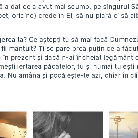
că a dat ce a avut mai scump, pe singurul S
pet, oricine) crede în El, să nu piară ci să ai
gerea ta? Ce aştepţi tu să mai facă Dumnez
 fii mântuit? Ţi se pare prea puţin ce a făc
ă în prezent şi dacă n-ai încheiat legământ
meşti iertarea păcatelor, tu şi numai tu eşti
a. Nu amâna şi pocăieşte-te azi, chiar în cl