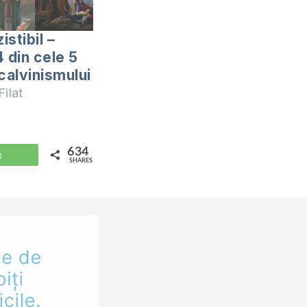
istibil –
 din cele 5
calvinismului
ilat
634
WhatsApp
SHARES