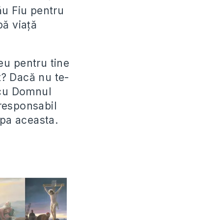
ău Fiu pentru
bă viaţă
eu pentru tine
ut? Dacă nu te-
 cu Domnul
 responsabil
ipa aceasta.