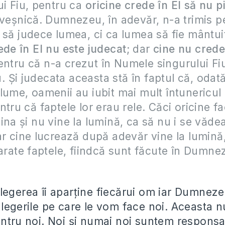
ui Fiu, pentru ca
oricine crede în El să nu p
 veşnică. Dumnezeu, în adevăr, n-a trimis p
 să judece lumea, ci ca lumea să fie mântuit
ede în El nu este judecat
; dar
cine nu crede 
entru că n-a crezut în Numele singurului Fiu 
Şi judecata aceasta stă în faptul că, odată
lume, oamenii au iubit mai mult întunericul
ntru că faptele lor erau rele. Căci oricine fa
ina şi nu vine la lumină, ca să nu i se văde
ar cine lucrează după adevăr vine la lumină
 arate faptele, fiindcă sunt făcute în Dumne
legerea îi aparţine fiecărui om iar Dumnez
alegerile pe care le vom face noi. Aceasta 
ntru noi. Noi şi numai noi suntem responsabi