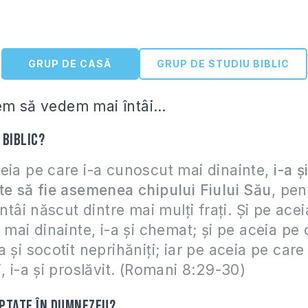
GRUP DE CASĂ
GRUP DE STUDIU BIBLIC
em să vedem mai întâi…
 biblic?
eia pe care i-a cunoscut mai dinainte,
i-a ş
te să fie asemenea chipului Fiului Său
, pen
întâi născut dintre mai mulţi fraţi. Şi pe ace
 mai dinainte, i-a şi chemat; şi pe aceia pe 
 şi socotit neprihăniţi; iar pe aceia pe care 
i, i-a şi proslăvit. (Romani 8:29-30)
ptate în Dumnezeu?