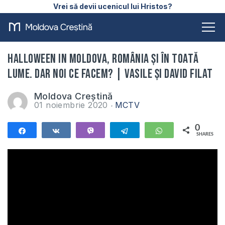
Vrei să devii ucenicul lui Hristos?
Halloween in Moldova, România și în toată
lume. Dar noi ce facem? | Vasile și David Filat
Moldova Creștină
01 noiembrie 2020
MCTV
0
Share
Share
Vibe
Telegram
WhatsApp
SHARES