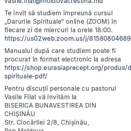
vasile.filat@moldovacrestina.md
Te invit să studiem împreună cursul
„Darurile Spirituale” online (ZOOM) în
fiecare zi de miercuri la orele 18:00.
https://us02web.zoom.us/j/81580804689
Manualul după care studiem poate fi
procurat în format electronic la adresa
https://shop.eurasiaprecept.org/produs/d
spirituale-pdf/
Pentru discuții personale cu pastorul
Vasile Filat vă invităm la
BISERICA BUNAVESTIREA DIN
CHIȘINĂU
Str. Ciocârliei 2/8, Chișinău,
Rep.Moldova