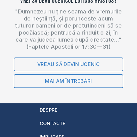
Vrei să devii ucenicul lui Isus Hristos?
"Dumnezeu nu ține seama de vremurile
de neștiință, și poruncește acum
tuturor oamenilor de pretutindeni să se
pocăiască; pentrucă a rînduit o zi, în
care va judeca lumea după dreptate..."
(Faptele Apostolilor 17:30—31)
VREAU SĂ DEVIN UCENIC
MAI AM ÎNTREBĂRI
DESPRE
CONTACTE
IMPLICARE