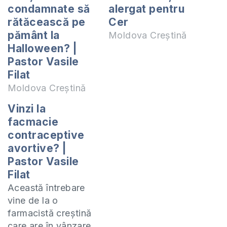
condamnate să
alergat pentru
rătăcească pe
Cer
pământ la
Moldova Creștină
Halloween? |
Pastor Vasile
Filat
Moldova Creștină
Vinzi la
facmacie
contraceptive
avortive? |
Pastor Vasile
Filat
Această întrebare
vine de la o
farmacistă creștină
care are în vânzare