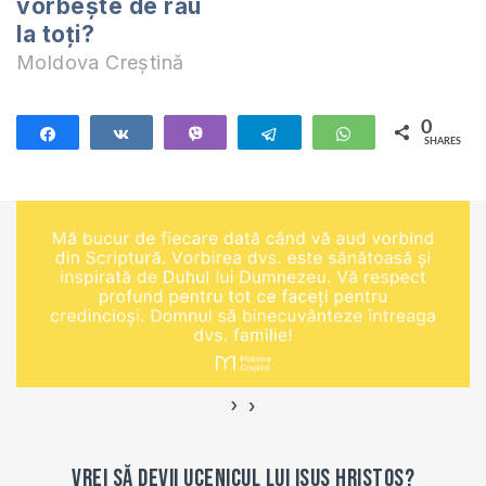
vorbește de rău
la toți?
Moldova Creștină
0
Share
Share
Vibe
Telegram
WhatsApp
SHARES
›
‹
Vrei să devii ucenicul lui Isus Hristos?