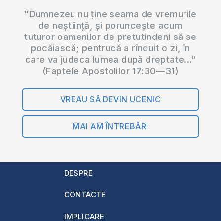
"Dumnezeu nu ține seama de vremurile
de neștiință, și poruncește acum
tuturor oamenilor de pretutindeni să se
pocăiască; pentrucă a rînduit o zi, în
care va judeca lumea după dreptate..."
(Faptele Apostolilor 17:30—31)
VREAU SĂ DEVIN UCENIC
MAI AM ÎNTREBĂRI
DESPRE
CONTACTE
IMPLICARE