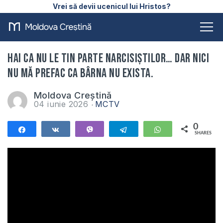
Vrei să devii ucenicul lui Hristos?
Hai ca nu le tin parte narcisiștilor… dar nici
nu mă prefac ca bârna nu exista.
Moldova Creștină
04 iunie 2026
MCTV
0
Share
Share
Vibe
Telegram
WhatsApp
SHARES