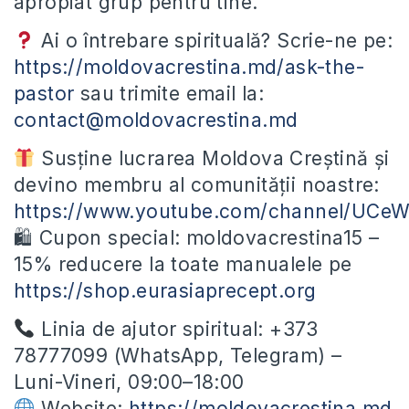
apropiat grup pentru tine.
Ai o întrebare spirituală? Scrie-ne pe:
https://moldovacrestina.md/ask-the-
pastor
sau trimite email la:
contact@moldovacrestina.md
Susține lucrarea Moldova Creștină și
devino membru al comunității noastre:
https://www.youtube.com/channel/UC
🛍 Cupon special: moldovacrestina15 –
15% reducere la toate manualele pe
https://shop.eurasiaprecept.org
Linia de ajutor spiritual: +373
78777099 (WhatsApp, Telegram) –
Luni-Vineri, 09:00–18:00
Website:
https://moldovacrestina.md