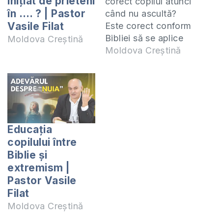
inițiat de prieteni
corect copilul atunci
în …. ? | Pastor
când nu ascultă?
Vasile Filat
Este corect conform
Bibliei să se aplice
Moldova Creștină
pedeasa corporală
Moldova Creștină
copilului? Dacă da,
când și de ce? Dacă
nu, de ce? Răspund
la aceste întrebări
din perspectiva
Sfintelor Scripturi.
Educația
Cursul ”Căsătorie
copilului între
fără regrete” poate
Biblie și
fi comandat,
extremism |
accesând link-ul:
Pastor Vasile
https://shop.eurasiaprecep
Filat
fara-regrete/ Cartea
Moldova Creștină
”Sfaturi din Biblie…