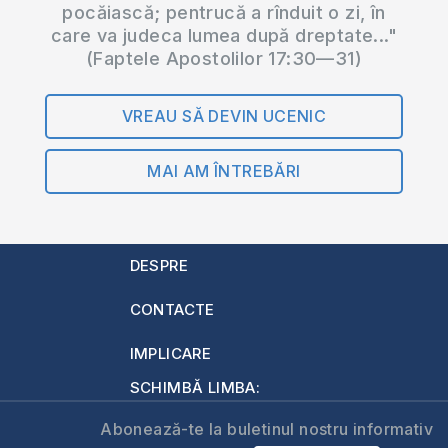
pocăiască; pentrucă a rînduit o zi, în
care va judeca lumea după dreptate..."
(Faptele Apostolilor 17:30—31)
VREAU SĂ DEVIN UCENIC
MAI AM ÎNTREBĂRI
DESPRE
CONTACTE
IMPLICARE
SCHIMBĂ LIMBA:
Abonează-te la buletinul nostru informativ