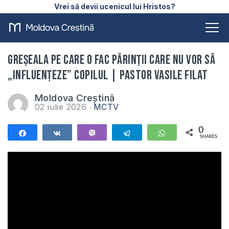
Vrei să devii ucenicul lui Hristos?
Greșeala pe care o fac părinții care nu vor să
„influențeze” copilul | Pastor Vasile Filat
Moldova Creștină
02 iulie 2026
MCTV
0
Share
Share
Vibe
Telegram
WhatsApp
SHARES