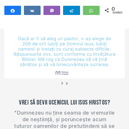
0
Share
Share
Vibe
Telegram
WhatsApp
SHARES
›
‹
Vrei să devii ucenicul lui Isus Hristos?
"Dumnezeu nu ține seama de vremurile
de neștiință, și poruncește acum
tuturor oamenilor de pretutindeni să se